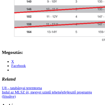
Megosztás:
X
Facebook
Related
U8 – tatabányai teremtorna
Indul az MLSZ új, megyei szintű tehetségfejlesztő programja
(frissítve)