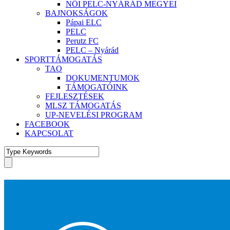
NŐI PELC-NYÁRÁD MEGYEI
BAJNOKSÁGOK
Pápai ELC
PELC
Perutz FC
PELC – Nyárád
SPORTTÁMOGATÁS
TAO
DOKUMENTUMOK
TÁMOGATÓINK
FEJLESZTÉSEK
MLSZ TÁMOGATÁS
UP-NEVELÉSI PROGRAM
FACEBOOK
KAPCSOLAT