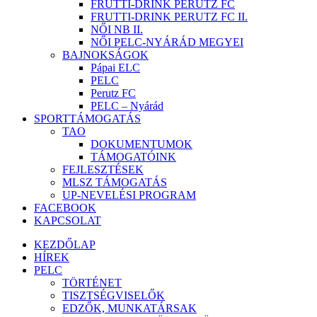
FRUTTI-DRINK PERUTZ FC
FRUTTI-DRINK PERUTZ FC II.
NŐI NB II.
NŐI PELC-NYÁRÁD MEGYEI
BAJNOKSÁGOK
Pápai ELC
PELC
Perutz FC
PELC – Nyárád
SPORTTÁMOGATÁS
TAO
DOKUMENTUMOK
TÁMOGATÓINK
FEJLESZTÉSEK
MLSZ TÁMOGATÁS
UP-NEVELÉSI PROGRAM
FACEBOOK
KAPCSOLAT
KEZDŐLAP
HÍREK
PELC
TÖRTÉNET
TISZTSÉGVISELŐK
EDZŐK, MUNKATÁRSAK