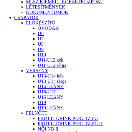
MLSZ KIEMELT KÖRZETKÖZPONT
LÉTESÍTMÉNYEK
DOKUMENTUMOK
CSAPATOK
ELŐKÉSZÍTŐ
ÓVODÁK
U6
U7
U8
U9
U10
U11-U12 kék
U11-U12 sárga
VERSENY
U13-U14 kék
U13-U14 sárga
U14 LEÁNY
U16-U17
U16 LEÁNY
U19
U19 LEÁNY
FELNŐTT
FRUTTI-DRINK PERUTZ FC
FRUTTI-DRINK PERUTZ FC II.
NŐI NB II.