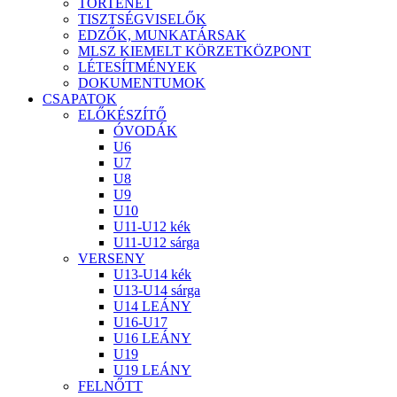
TÖRTÉNET
TISZTSÉGVISELŐK
EDZŐK, MUNKATÁRSAK
MLSZ KIEMELT KÖRZETKÖZPONT
LÉTESÍTMÉNYEK
DOKUMENTUMOK
CSAPATOK
ELŐKÉSZÍTŐ
ÓVODÁK
U6
U7
U8
U9
U10
U11-U12 kék
U11-U12 sárga
VERSENY
U13-U14 kék
U13-U14 sárga
U14 LEÁNY
U16-U17
U16 LEÁNY
U19
U19 LEÁNY
FELNŐTT