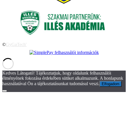
©
GyGaTech'
Kedves Látogató! Tájékoztatjuk, hogy oldalunk felhasználói
élményének fokozása érdekében sütiket alkalmazunk. A honlapunk
használatával Ön a tájékoztatásunkat tudomásul veszi.
Elfogadom