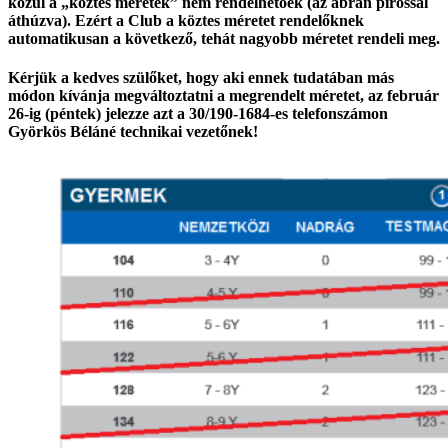
közül a „köztes méretek” nem rendelhetőek (az ábrán pirossal
áthúzva). Ezért a Club a köztes méretet rendelőknek
automatikusan a következő, tehát nagyobb méretet rendeli meg.
Kérjük a kedves szülőket, hogy aki ennek tudatában más
módon kívánja megváltoztatni a megrendelt méretet, az február
26-ig (péntek) jelezze azt a 30/190-1684-es telefonszámon
Györkös Béláné technikai vezetőnek!