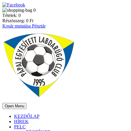
0
Tételek:
0
Részösszeg:
0
Ft
Kosár mutatása
Pénztár
Open Menu
KEZDŐLAP
HÍREK
PELC