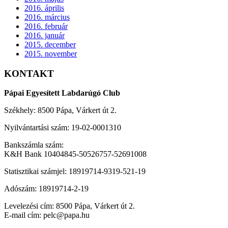
2016. április
2016. március
2016. február
2016. január
2015. december
2015. november
KONTAKT
Pápai Egyesített Labdarúgó Club
Székhely: 8500 Pápa, Várkert út 2.
Nyilvántartási szám: 19-02-0001310
Bankszámla szám:
K&H Bank 10404845-50526757-52691008
Statisztikai számjel: 18919714-9319-521-19
Adószám: 18919714-2-19
Levelezési cím: 8500 Pápa, Várkert út 2.
E-mail cím: pelc@papa.hu