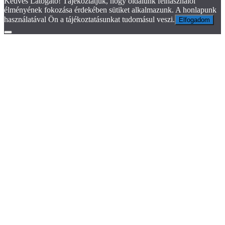
Kedves Látogató! Tájékoztatjuk, hogy oldalunk felhasználói
élményének fokozása érdekében sütiket alkalmazunk. A honlapunk
használatával Ön a tájékoztatásunkat tudomásul veszi.
Elfogadom