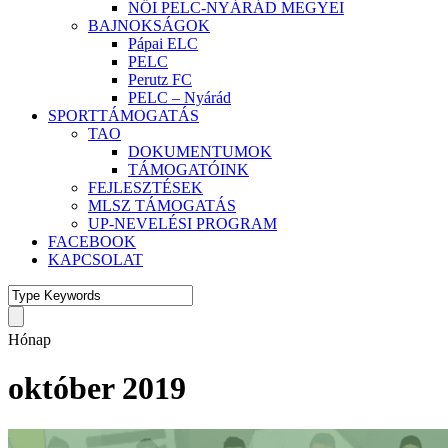
NŐI PELC-NYÁRÁD MEGYEI
BAJNOKSÁGOK
Pápai ELC
PELC
Perutz FC
PELC – Nyárád
SPORTTÁMOGATÁS
TAO
DOKUMENTUMOK
TÁMOGATÓINK
FEJLESZTÉSEK
MLSZ TÁMOGATÁS
UP-NEVELÉSI PROGRAM
FACEBOOK
KAPCSOLAT
Hónap
október 2019