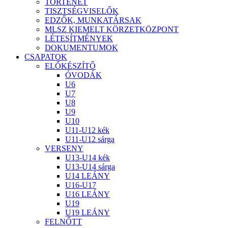
TÖRTÉNET
TISZTSÉGVISELŐK
EDZŐK, MUNKATÁRSAK
MLSZ KIEMELT KÖRZETKÖZPONT
LÉTESÍTMÉNYEK
DOKUMENTUMOK
CSAPATOK
ELŐKÉSZÍTŐ
ÓVODÁK
U6
U7
U8
U9
U10
U11-U12 kék
U11-U12 sárga
VERSENY
U13-U14 kék
U13-U14 sárga
U14 LEÁNY
U16-U17
U16 LEÁNY
U19
U19 LEÁNY
FELNŐTT