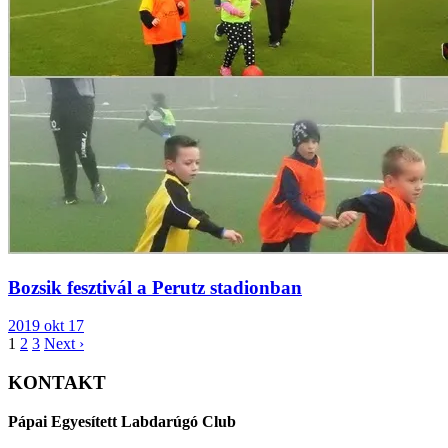
Bozsik fesztivál a Perutz stadionban
2019 okt 17
1
2
3
Next ›
KONTAKT
Pápai Egyesített Labdarúgó Club