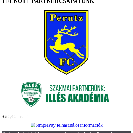
FELNŐTT PARTNERCSAPATUNK
©
GyGaTech'