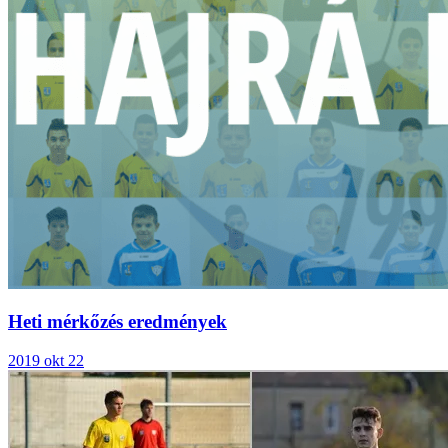
Heti mérkőzés eredmények
2019 okt 22