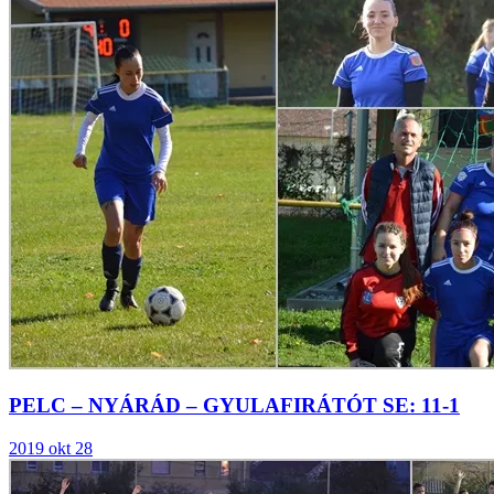
PELC – NYÁRÁD – GYULAFIRÁTÓT SE: 11-1
2019 okt 28