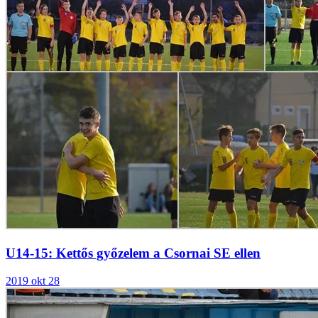
U14-15: Kettős győzelem a Csornai SE ellen
2019 okt 28