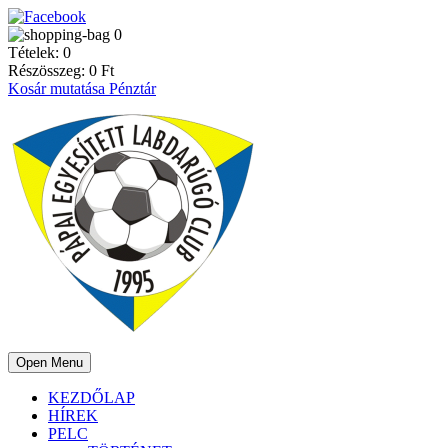
0
Tételek:
0
Részösszeg:
0
Ft
Kosár mutatása
Pénztár
Open Menu
KEZDŐLAP
HÍREK
PELC