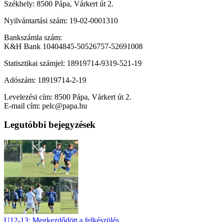
Székhely: 8500 Pápa, Várkert út 2.
Nyilvántartási szám: 19-02-0001310
Bankszámla szám:
K&H Bank 10404845-50526757-52691008
Statisztikai számjel: 18919714-9319-521-19
Adószám: 18919714-2-19
Levelezési cím: 8500 Pápa, Várkert út 2.
E-mail cím: pelc@papa.hu
Legutóbbi bejegyzések
U12-13: Megkezdődött a felkészülés