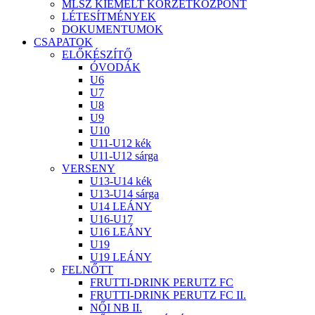
MLSZ KIEMELT KÖRZETKÖZPONT
LÉTESÍTMÉNYEK
DOKUMENTUMOK
CSAPATOK
ELŐKÉSZÍTŐ
ÓVODÁK
U6
U7
U8
U9
U10
U11-U12 kék
U11-U12 sárga
VERSENY
U13-U14 kék
U13-U14 sárga
U14 LEÁNY
U16-U17
U16 LEÁNY
U19
U19 LEÁNY
FELNŐTT
FRUTTI-DRINK PERUTZ FC
FRUTTI-DRINK PERUTZ FC II.
NŐI NB II.