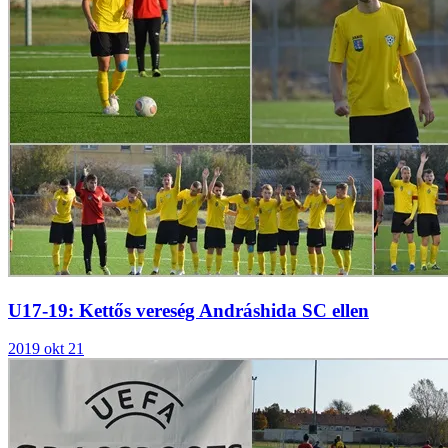
U17-19: Kettős vereség Andráshida SC ellen
2019 okt 21