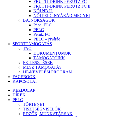
FRUTTI-DRINK PERUTZ FC
FRUTTI-DRINK PERUTZ FC II.
NŐI NB II.
NŐI PELC-NYÁRÁD MEGYEI
BAJNOKSÁGOK
Pápai ELC
PELC
Perutz FC
PELC – Nyárád
SPORTTÁMOGATÁS
TAO
DOKUMENTUMOK
TÁMOGATÓINK
FEJLESZTÉSEK
MLSZ TÁMOGATÁS
UP-NEVELÉSI PROGRAM
FACEBOOK
KAPCSOLAT
KEZDŐLAP
HÍREK
PELC
TÖRTÉNET
TISZTSÉGVISELŐK
EDZŐK, MUNKATÁRSAK