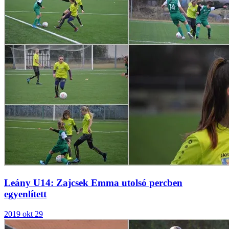
Leány U14: Zajcsek Emma utolsó percben
egyenlített
2019 okt 29