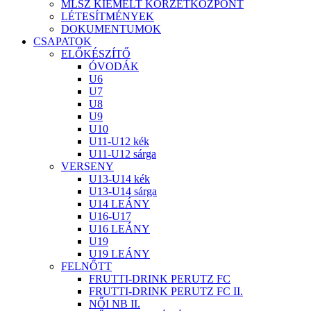
MLSZ KIEMELT KÖRZETKÖZPONT
LÉTESÍTMÉNYEK
DOKUMENTUMOK
CSAPATOK
ELŐKÉSZÍTŐ
ÓVODÁK
U6
U7
U8
U9
U10
U11-U12 kék
U11-U12 sárga
VERSENY
U13-U14 kék
U13-U14 sárga
U14 LEÁNY
U16-U17
U16 LEÁNY
U19
U19 LEÁNY
FELNŐTT
FRUTTI-DRINK PERUTZ FC
FRUTTI-DRINK PERUTZ FC II.
NŐI NB II.