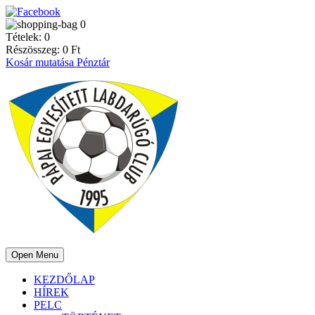
0
Tételek:
0
Részösszeg:
0
Ft
Kosár mutatása
Pénztár
Open Menu
KEZDŐLAP
HÍREK
PELC