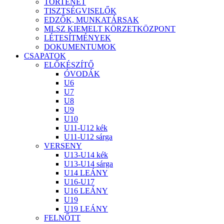
TÖRTÉNET
TISZTSÉGVISELŐK
EDZŐK, MUNKATÁRSAK
MLSZ KIEMELT KÖRZETKÖZPONT
LÉTESÍTMÉNYEK
DOKUMENTUMOK
CSAPATOK
ELŐKÉSZÍTŐ
ÓVODÁK
U6
U7
U8
U9
U10
U11-U12 kék
U11-U12 sárga
VERSENY
U13-U14 kék
U13-U14 sárga
U14 LEÁNY
U16-U17
U16 LEÁNY
U19
U19 LEÁNY
FELNŐTT