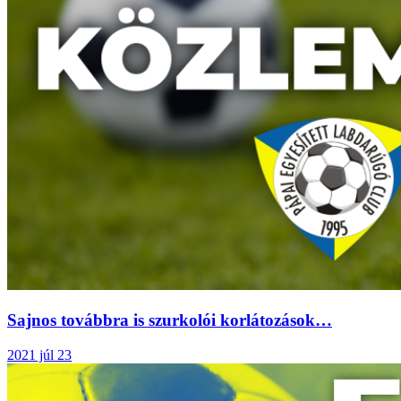
Sajnos továbbra is szurkolói korlátozások…
2021 júl 23