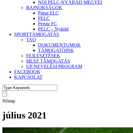
NŐI PELC-NYÁRÁD MEGYEI
BAJNOKSÁGOK
Pápai ELC
PELC
Perutz FC
PELC – Nyárád
SPORTTÁMOGATÁS
TAO
DOKUMENTUMOK
TÁMOGATÓINK
FEJLESZTÉSEK
MLSZ TÁMOGATÁS
UP-NEVELÉSI PROGRAM
FACEBOOK
KAPCSOLAT
Hónap
július 2021