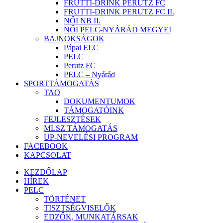
FRUTTI-DRINK PERUTZ FC
FRUTTI-DRINK PERUTZ FC II.
NŐI NB II.
NŐI PELC-NYÁRÁD MEGYEI
BAJNOKSÁGOK
Pápai ELC
PELC
Perutz FC
PELC – Nyárád
SPORTTÁMOGATÁS
TAO
DOKUMENTUMOK
TÁMOGATÓINK
FEJLESZTÉSEK
MLSZ TÁMOGATÁS
UP-NEVELÉSI PROGRAM
FACEBOOK
KAPCSOLAT
KEZDŐLAP
HÍREK
PELC
TÖRTÉNET
TISZTSÉGVISELŐK
EDZŐK, MUNKATÁRSAK