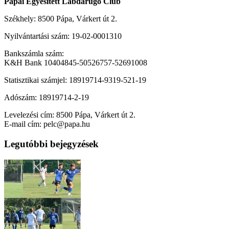
Pápai Egyesített Labdarúgó Club
Székhely: 8500 Pápa, Várkert út 2.
Nyilvántartási szám: 19-02-0001310
Bankszámla szám:
K&H Bank 10404845-50526757-52691008
Statisztikai számjel: 18919714-9319-521-19
Adószám: 18919714-2-19
Levelezési cím: 8500 Pápa, Várkert út 2.
E-mail cím: pelc@papa.hu
Legutóbbi bejegyzések