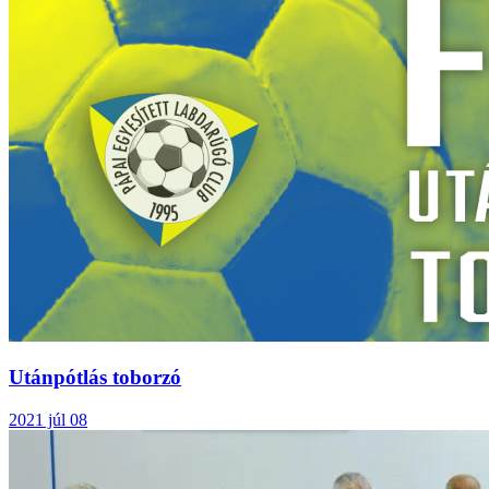
Utánpótlás toborzó
2021 júl 08