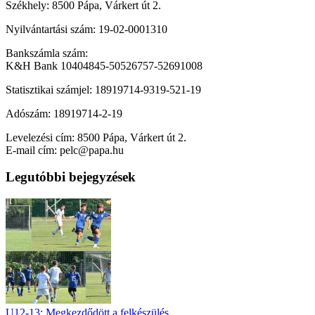
Székhely: 8500 Pápa, Várkert út 2.
Nyilvántartási szám: 19-02-0001310
Bankszámla szám:
K&H Bank 10404845-50526757-52691008
Statisztikai számjel: 18919714-9319-521-19
Adószám: 18919714-2-19
Levelezési cím: 8500 Pápa, Várkert út 2.
E-mail cím: pelc@papa.hu
Legutóbbi bejegyzések
U12-13: Megkezdődött a felkészülés