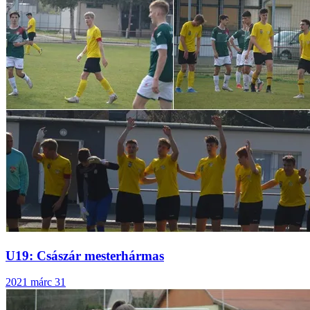
U19: Császár mesterhármas
2021 márc 31