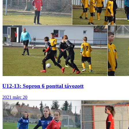
U12-13: Sopron 6 ponttal távozott
2021 márc 20