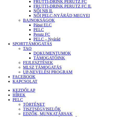
FRUTTI-DRINK PERUTZ FC
FRUTTI-DRINK PERUTZ FC II.
NŐI NB II.
NŐI PELC-NYÁRÁD MEGYEI
BAJNOKSÁGOK
Pápai ELC
PELC
Perutz FC
PELC – Nyárád
SPORTTÁMOGATÁS
TAO
DOKUMENTUMOK
TÁMOGATÓINK
FEJLESZTÉSEK
MLSZ TÁMOGATÁS
UP-NEVELÉSI PROGRAM
FACEBOOK
KAPCSOLAT
KEZDŐLAP
HÍREK
PELC
TÖRTÉNET
TISZTSÉGVISELŐK
EDZŐK, MUNKATÁRSAK