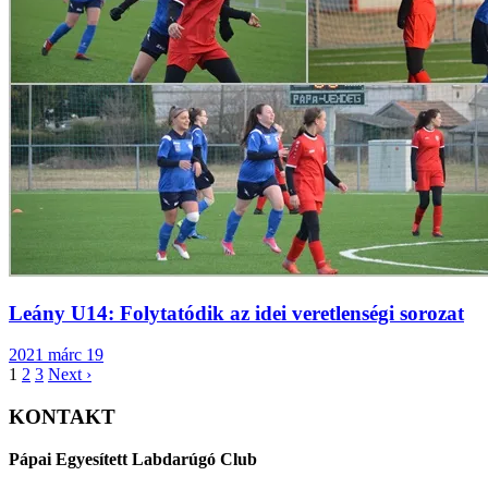
Leány U14: Folytatódik az idei veretlenségi sorozat
2021 márc 19
1
2
3
Next ›
KONTAKT
Pápai Egyesített Labdarúgó Club