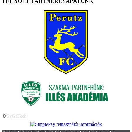
FELNŐTT PARTNERCSAPATUNK
©
GyGaTech'