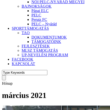
NŐI PELC-NYÁRÁD MEGYEI
BAJNOKSÁGOK
Pápai ELC
PELC
Perutz FC
PELC – Nyárád
SPORTTÁMOGATÁS
TAO
DOKUMENTUMOK
TÁMOGATÓINK
FEJLESZTÉSEK
MLSZ TÁMOGATÁS
UP-NEVELÉSI PROGRAM
FACEBOOK
KAPCSOLAT
Hónap
március 2021