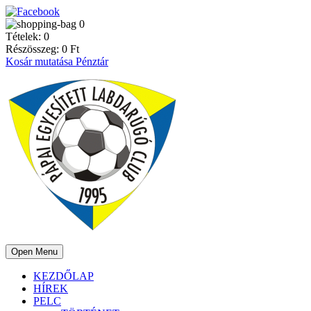
0
Tételek:
0
Részösszeg:
0
Ft
Kosár mutatása
Pénztár
Open Menu
KEZDŐLAP
HÍREK
PELC