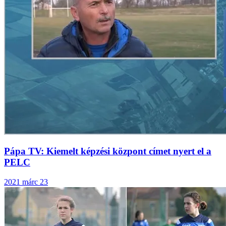
Pápa TV: Kiemelt képzési központ címet nyert el a
PELC
2021 márc 23