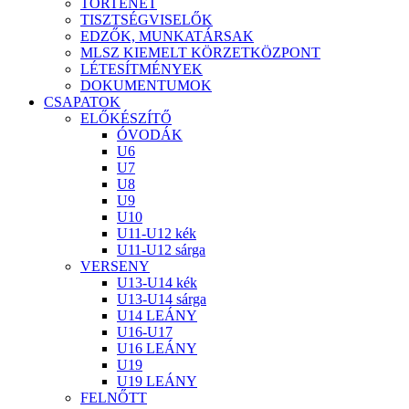
TÖRTÉNET
TISZTSÉGVISELŐK
EDZŐK, MUNKATÁRSAK
MLSZ KIEMELT KÖRZETKÖZPONT
LÉTESÍTMÉNYEK
DOKUMENTUMOK
CSAPATOK
ELŐKÉSZÍTŐ
ÓVODÁK
U6
U7
U8
U9
U10
U11-U12 kék
U11-U12 sárga
VERSENY
U13-U14 kék
U13-U14 sárga
U14 LEÁNY
U16-U17
U16 LEÁNY
U19
U19 LEÁNY
FELNŐTT