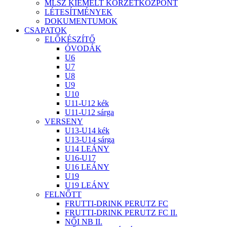
MLSZ KIEMELT KÖRZETKÖZPONT
LÉTESÍTMÉNYEK
DOKUMENTUMOK
CSAPATOK
ELŐKÉSZÍTŐ
ÓVODÁK
U6
U7
U8
U9
U10
U11-U12 kék
U11-U12 sárga
VERSENY
U13-U14 kék
U13-U14 sárga
U14 LEÁNY
U16-U17
U16 LEÁNY
U19
U19 LEÁNY
FELNŐTT
FRUTTI-DRINK PERUTZ FC
FRUTTI-DRINK PERUTZ FC II.
NŐI NB II.