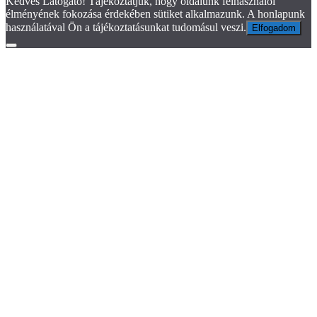
Kedves Látogató! Tájékoztatjuk, hogy oldalunk felhasználói
élményének fokozása érdekében sütiket alkalmazunk. A honlapunk
használatával Ön a tájékoztatásunkat tudomásul veszi.
Elfogadom