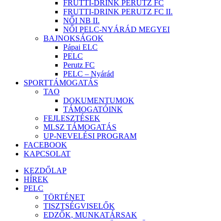
FRUTTI-DRINK PERUTZ FC
FRUTTI-DRINK PERUTZ FC II.
NŐI NB II.
NŐI PELC-NYÁRÁD MEGYEI
BAJNOKSÁGOK
Pápai ELC
PELC
Perutz FC
PELC – Nyárád
SPORTTÁMOGATÁS
TAO
DOKUMENTUMOK
TÁMOGATÓINK
FEJLESZTÉSEK
MLSZ TÁMOGATÁS
UP-NEVELÉSI PROGRAM
FACEBOOK
KAPCSOLAT
KEZDŐLAP
HÍREK
PELC
TÖRTÉNET
TISZTSÉGVISELŐK
EDZŐK, MUNKATÁRSAK