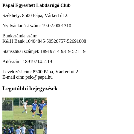
Pápai Egyesített Labdarúgó Club
Székhely: 8500 Pápa, Várkert út 2.
Nyilvántartási szám: 19-02-0001310
Bankszámla szám:
K&H Bank 10404845-50526757-52691008
Statisztikai számjel: 18919714-9319-521-19
Adószám: 18919714-2-19
Levelezési cím: 8500 Pápa, Várkert út 2.
E-mail cím: pelc@papa.hu
Legutóbbi bejegyzések