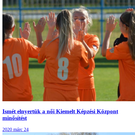
Ismét elnyertük a női Kiemelt Képzési Központ
minősítést
2020 márc 24