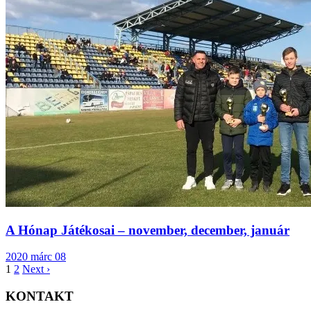
A Hónap Játékosai – november, december, január
2020 márc 08
1
2
Next ›
KONTAKT