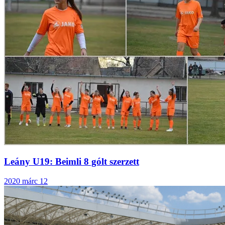
Leány U19: Beimli 8 gólt szerzett
2020 márc 12