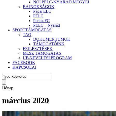
NŐI PELC-NYÁRÁD MEGYEI
BAJNOKSÁGOK
Pápai ELC
PELC
Perutz FC
PELC – Nyárád
SPORTTÁMOGATÁS
TAO
DOKUMENTUMOK
TÁMOGATÓINK
FEJLESZTÉSEK
MLSZ TÁMOGATÁS
UP-NEVELÉSI PROGRAM
FACEBOOK
KAPCSOLAT
Hónap
március 2020