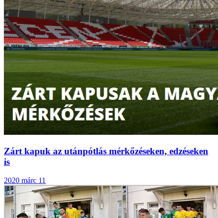
Zárt kapuk az utánpótlás mérkőzéseken, edzéseken
is
2020 márc 11