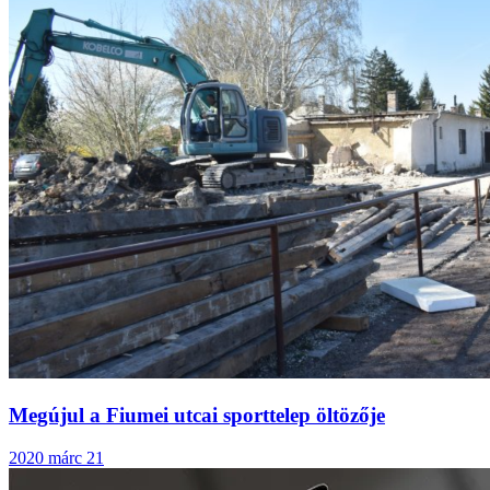
Megújul a Fiumei utcai sporttelep öltözője
2020 márc 21