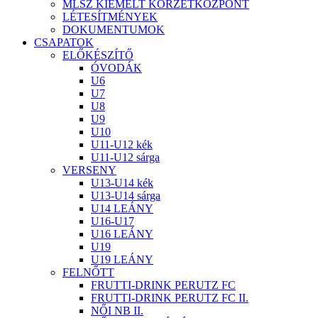
MLSZ KIEMELT KÖRZETKÖZPONT
LÉTESÍTMÉNYEK
DOKUMENTUMOK
CSAPATOK
ELŐKÉSZÍTŐ
ÓVODÁK
U6
U7
U8
U9
U10
U11-U12 kék
U11-U12 sárga
VERSENY
U13-U14 kék
U13-U14 sárga
U14 LEÁNY
U16-U17
U16 LEÁNY
U19
U19 LEÁNY
FELNŐTT
FRUTTI-DRINK PERUTZ FC
FRUTTI-DRINK PERUTZ FC II.
NŐI NB II.