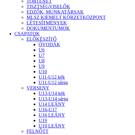
TÖRTÉNET
TISZTSÉGVISELŐK
EDZŐK, MUNKATÁRSAK
MLSZ KIEMELT KÖRZETKÖZPONT
LÉTESÍTMÉNYEK
DOKUMENTUMOK
CSAPATOK
ELŐKÉSZÍTŐ
ÓVODÁK
U6
U7
U8
U9
U10
U11-U12 kék
U11-U12 sárga
VERSENY
U13-U14 kék
U13-U14 sárga
U14 LEÁNY
U16-U17
U16 LEÁNY
U19
U19 LEÁNY
FELNŐTT