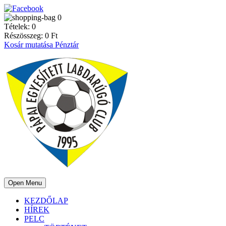
0
Tételek:
0
Részösszeg:
0
Ft
Kosár mutatása
Pénztár
Open Menu
KEZDŐLAP
HÍREK
PELC