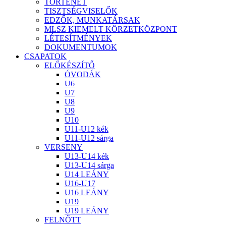
TÖRTÉNET
TISZTSÉGVISELŐK
EDZŐK, MUNKATÁRSAK
MLSZ KIEMELT KÖRZETKÖZPONT
LÉTESÍTMÉNYEK
DOKUMENTUMOK
CSAPATOK
ELŐKÉSZÍTŐ
ÓVODÁK
U6
U7
U8
U9
U10
U11-U12 kék
U11-U12 sárga
VERSENY
U13-U14 kék
U13-U14 sárga
U14 LEÁNY
U16-U17
U16 LEÁNY
U19
U19 LEÁNY
FELNŐTT