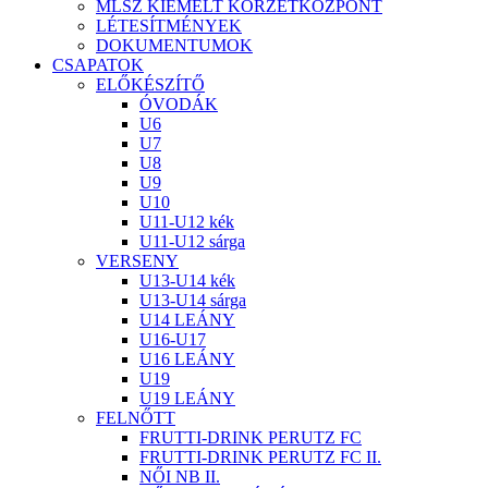
MLSZ KIEMELT KÖRZETKÖZPONT
LÉTESÍTMÉNYEK
DOKUMENTUMOK
CSAPATOK
ELŐKÉSZÍTŐ
ÓVODÁK
U6
U7
U8
U9
U10
U11-U12 kék
U11-U12 sárga
VERSENY
U13-U14 kék
U13-U14 sárga
U14 LEÁNY
U16-U17
U16 LEÁNY
U19
U19 LEÁNY
FELNŐTT
FRUTTI-DRINK PERUTZ FC
FRUTTI-DRINK PERUTZ FC II.
NŐI NB II.