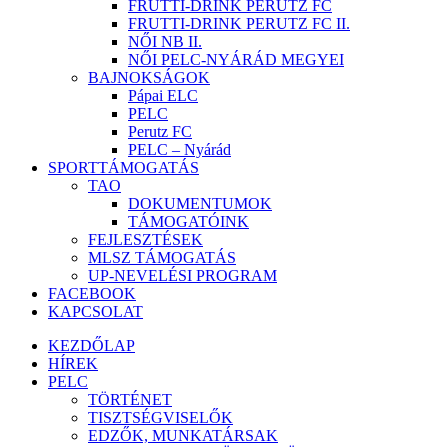
FRUTTI-DRINK PERUTZ FC
FRUTTI-DRINK PERUTZ FC II.
NŐI NB II.
NŐI PELC-NYÁRÁD MEGYEI
BAJNOKSÁGOK
Pápai ELC
PELC
Perutz FC
PELC – Nyárád
SPORTTÁMOGATÁS
TAO
DOKUMENTUMOK
TÁMOGATÓINK
FEJLESZTÉSEK
MLSZ TÁMOGATÁS
UP-NEVELÉSI PROGRAM
FACEBOOK
KAPCSOLAT
KEZDŐLAP
HÍREK
PELC
TÖRTÉNET
TISZTSÉGVISELŐK
EDZŐK, MUNKATÁRSAK