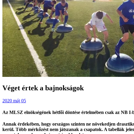
Véget értek a bajnokságok
2020 máj 05
Az MLSZ elnökségének hétfői döntése értelmében csak az NB I-
Annak érdekében, hogy országos szinten ne növekedjen drasztikus
kerül. Több mérkőzést nem játszanak a csapatok. A tabellák jelen