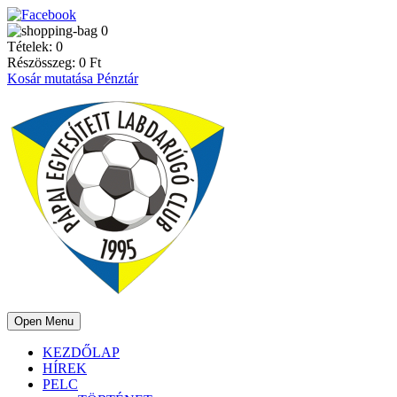
0
Tételek:
0
Részösszeg:
0
Ft
Kosár mutatása
Pénztár
Open Menu
KEZDŐLAP
HÍREK
PELC