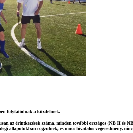
ben folytatódnak a küzdelmek.
an az érintkezések száma, minden további országos (NB II és NB I
legi állapotukban rögzülnek, és nincs hivatalos végeredmény, nincs