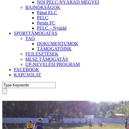
NŐI PELC-NYÁRÁD MEGYEI
BAJNOKSÁGOK
Pápai ELC
PELC
Perutz FC
PELC – Nyárád
SPORTTÁMOGATÁS
TAO
DOKUMENTUMOK
TÁMOGATÓINK
FEJLESZTÉSEK
MLSZ TÁMOGATÁS
UP-NEVELÉSI PROGRAM
FACEBOOK
KAPCSOLAT