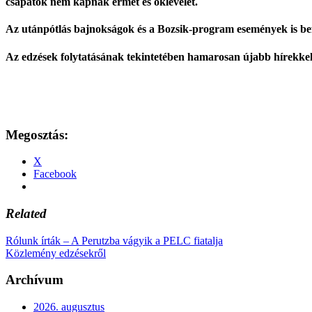
csapatok nem kapnak érmet és oklevelet.
Az utánpótlás bajnokságok és a Bozsik-program események is bef
Az edzések folytatásának tekintetében hamarosan újabb hírekkel 
Megosztás:
X
Facebook
Related
Rólunk írták – A Perutzba vágyik a PELC fiatalja
Közlemény edzésekről
Archívum
2026. augusztus