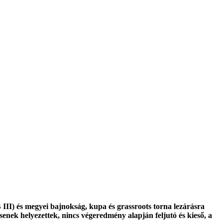
II) és megyei bajnokság, kupa és grassroots torna lezárásra
enek helyezettek, nincs végeredmény alapján feljutó és kieső, a