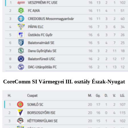
CoreComm SI Vármegyei III. osztály Észak-Nyugat