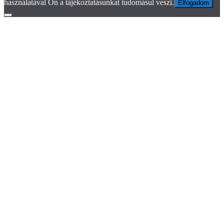
használatával Ön a tájékoztatásunkat tudomásul veszi.
Elfogadom