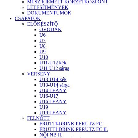
MLSZ KIEMELT KÖRZETKÖZPONT
LÉTESÍTMÉNYEK
DOKUMENTUMOK
CSAPATOK
ELŐKÉSZÍTŐ
ÓVODÁK
U6
U7
U8
U9
U10
U11-U12 kék
U11-U12 sárga
VERSENY
U13-U14 kék
U13-U14 sárga
U14 LEÁNY
U16-U17
U16 LEÁNY
U19
U19 LEÁNY
FELNŐTT
FRUTTI-DRINK PERUTZ FC
FRUTTI-DRINK PERUTZ FC II.
NŐI NB II.