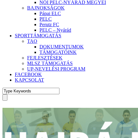
NŐI PELC-NYÁRÁD MEGYEI
BAJNOKSÁGOK
Pápai ELC
PELC
Perutz FC
PELC – Nyárád
SPORTTÁMOGATÁS
TAO
DOKUMENTUMOK
TÁMOGATÓINK
FEJLESZTÉSEK
MLSZ TÁMOGATÁS
UP-NEVELÉSI PROGRAM
FACEBOOK
KAPCSOLAT