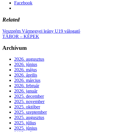
Facebook
Related
Veszprém Vármegyei leány U19 válogató
TÁBOR – KÉPEK
Archívum
2026. augusztus
2026. június
2026. május
2026. április
2026. március
2026. február
2026. január
2025. december
2025. november
2025. október
2025. szeptember
2025. augusztus
2025. július
2025. június