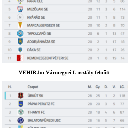
VEHIR.hu Vármegyei I. osztály felnőtt