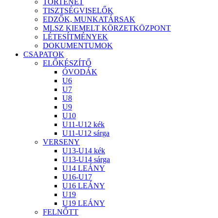
TÖRTÉNET
TISZTSÉGVISELŐK
EDZŐK, MUNKATÁRSAK
MLSZ KIEMELT KÖRZETKÖZPONT
LÉTESÍTMÉNYEK
DOKUMENTUMOK
CSAPATOK
ELŐKÉSZÍTŐ
ÓVODÁK
U6
U7
U8
U9
U10
U11-U12 kék
U11-U12 sárga
VERSENY
U13-U14 kék
U13-U14 sárga
U14 LEÁNY
U16-U17
U16 LEÁNY
U19
U19 LEÁNY
FELNŐTT