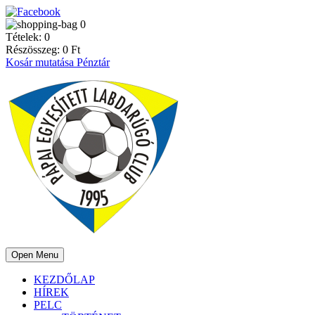
0
Tételek:
0
Részösszeg:
0
Ft
Kosár mutatása
Pénztár
Open Menu
KEZDŐLAP
HÍREK
PELC