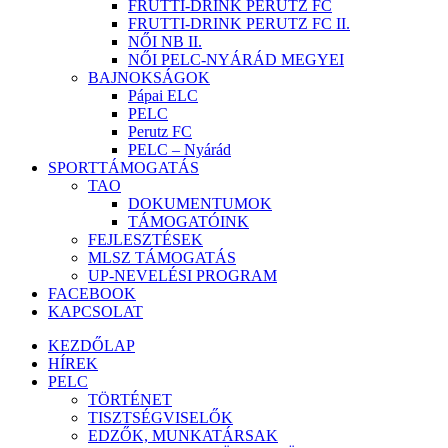
FRUTTI-DRINK PERUTZ FC
FRUTTI-DRINK PERUTZ FC II.
NŐI NB II.
NŐI PELC-NYÁRÁD MEGYEI
BAJNOKSÁGOK
Pápai ELC
PELC
Perutz FC
PELC – Nyárád
SPORTTÁMOGATÁS
TAO
DOKUMENTUMOK
TÁMOGATÓINK
FEJLESZTÉSEK
MLSZ TÁMOGATÁS
UP-NEVELÉSI PROGRAM
FACEBOOK
KAPCSOLAT
KEZDŐLAP
HÍREK
PELC
TÖRTÉNET
TISZTSÉGVISELŐK
EDZŐK, MUNKATÁRSAK