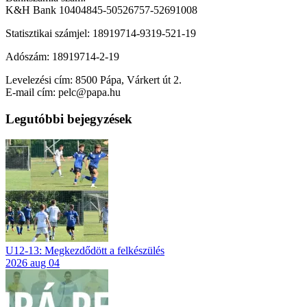
K&H Bank 10404845-50526757-52691008
Statisztikai számjel: 18919714-9319-521-19
Adószám: 18919714-2-19
Levelezési cím: 8500 Pápa, Várkert út 2.
E-mail cím: pelc@papa.hu
Legutóbbi bejegyzések
U12-13: Megkezdődött a felkészülés
2026 aug 04