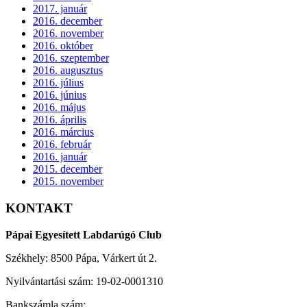
2017. január
2016. december
2016. november
2016. október
2016. szeptember
2016. augusztus
2016. július
2016. június
2016. május
2016. április
2016. március
2016. február
2016. január
2015. december
2015. november
KONTAKT
Pápai Egyesített Labdarúgó Club
Székhely: 8500 Pápa, Várkert út 2.
Nyilvántartási szám: 19-02-0001310
Bankszámla szám: