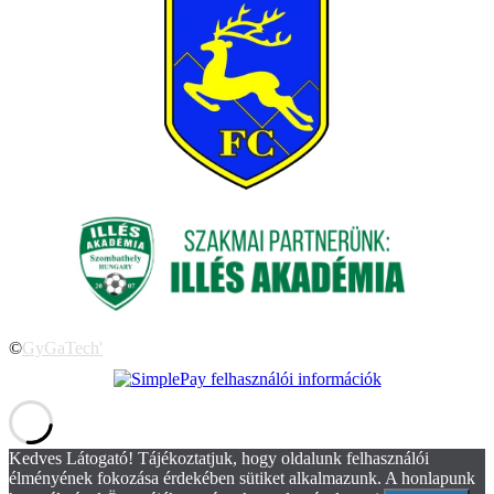
©
GyGaTech'
Kedves Látogató! Tájékoztatjuk, hogy oldalunk felhasználói
élményének fokozása érdekében sütiket alkalmazunk. A honlapunk