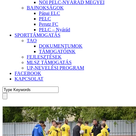
NŐI PELC-NYÁRÁD MEGYEI
BAJNOKSÁGOK
Pápai ELC
PELC
Perutz FC
PELC – Nyárád
SPORTTÁMOGATÁS
TAO
DOKUMENTUMOK
TÁMOGATÓINK
FEJLESZTÉSEK
MLSZ TÁMOGATÁS
UP-NEVELÉSI PROGRAM
FACEBOOK
KAPCSOLAT