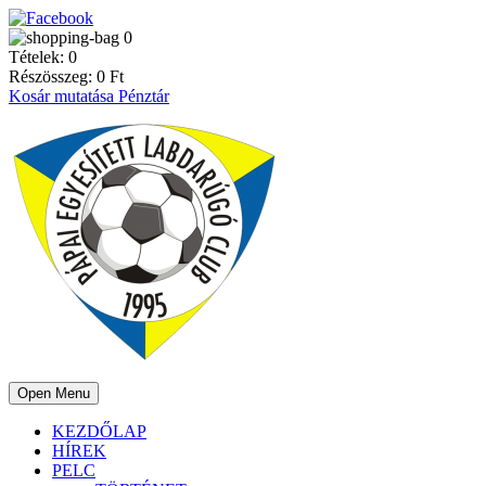
0
Tételek:
0
Részösszeg:
0
Ft
Kosár mutatása
Pénztár
Open Menu
KEZDŐLAP
HÍREK
PELC