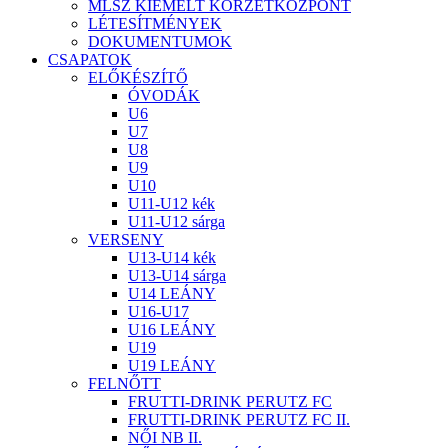
MLSZ KIEMELT KÖRZETKÖZPONT
LÉTESÍTMÉNYEK
DOKUMENTUMOK
CSAPATOK
ELŐKÉSZÍTŐ
ÓVODÁK
U6
U7
U8
U9
U10
U11-U12 kék
U11-U12 sárga
VERSENY
U13-U14 kék
U13-U14 sárga
U14 LEÁNY
U16-U17
U16 LEÁNY
U19
U19 LEÁNY
FELNŐTT
FRUTTI-DRINK PERUTZ FC
FRUTTI-DRINK PERUTZ FC II.
NŐI NB II.