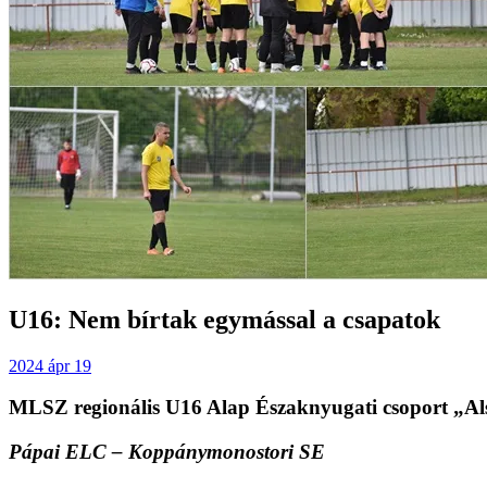
U16: Nem bírtak egymással a csapatok
2024 ápr 19
MLSZ regionális U16 Alap Északnyugati csoport „Al
Pápai ELC – Koppánymonostori SE