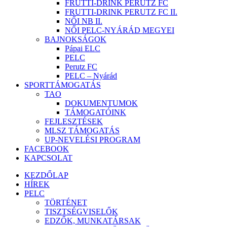
FRUTTI-DRINK PERUTZ FC
FRUTTI-DRINK PERUTZ FC II.
NŐI NB II.
NŐI PELC-NYÁRÁD MEGYEI
BAJNOKSÁGOK
Pápai ELC
PELC
Perutz FC
PELC – Nyárád
SPORTTÁMOGATÁS
TAO
DOKUMENTUMOK
TÁMOGATÓINK
FEJLESZTÉSEK
MLSZ TÁMOGATÁS
UP-NEVELÉSI PROGRAM
FACEBOOK
KAPCSOLAT
KEZDŐLAP
HÍREK
PELC
TÖRTÉNET
TISZTSÉGVISELŐK
EDZŐK, MUNKATÁRSAK