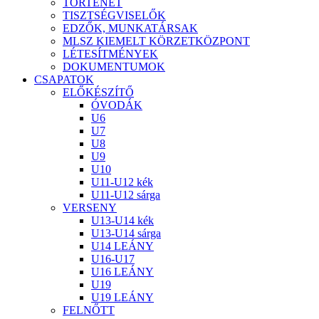
TÖRTÉNET
TISZTSÉGVISELŐK
EDZŐK, MUNKATÁRSAK
MLSZ KIEMELT KÖRZETKÖZPONT
LÉTESÍTMÉNYEK
DOKUMENTUMOK
CSAPATOK
ELŐKÉSZÍTŐ
ÓVODÁK
U6
U7
U8
U9
U10
U11-U12 kék
U11-U12 sárga
VERSENY
U13-U14 kék
U13-U14 sárga
U14 LEÁNY
U16-U17
U16 LEÁNY
U19
U19 LEÁNY
FELNŐTT