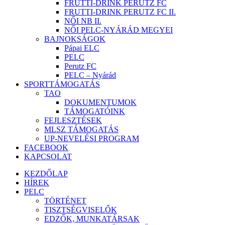
FRUTTI-DRINK PERUTZ FC
FRUTTI-DRINK PERUTZ FC II.
NŐI NB II.
NŐI PELC-NYÁRÁD MEGYEI
BAJNOKSÁGOK
Pápai ELC
PELC
Perutz FC
PELC – Nyárád
SPORTTÁMOGATÁS
TAO
DOKUMENTUMOK
TÁMOGATÓINK
FEJLESZTÉSEK
MLSZ TÁMOGATÁS
UP-NEVELÉSI PROGRAM
FACEBOOK
KAPCSOLAT
KEZDŐLAP
HÍREK
PELC
TÖRTÉNET
TISZTSÉGVISELŐK
EDZŐK, MUNKATÁRSAK