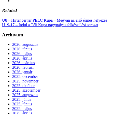
Related
U8 – Hirtenberger PELC Kupa – Megvan az első érmes helyezés
U19-17 – Indul a Téli Kupa nagypályás felkészülési sorozat
Archívum
2026. augusztus
2026. június
2026. május
2026. április
2026. március
2026. február
2026. január
2025. december
2025. november
2025. október
2025. szeptember
2025. augusztus
2025. július
2025. június
2025. május
2025. április