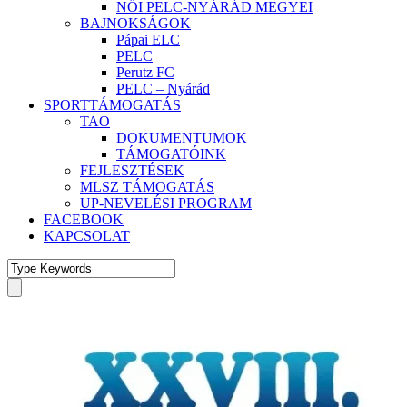
NŐI PELC-NYÁRÁD MEGYEI
BAJNOKSÁGOK
Pápai ELC
PELC
Perutz FC
PELC – Nyárád
SPORTTÁMOGATÁS
TAO
DOKUMENTUMOK
TÁMOGATÓINK
FEJLESZTÉSEK
MLSZ TÁMOGATÁS
UP-NEVELÉSI PROGRAM
FACEBOOK
KAPCSOLAT