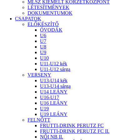
MLSZ KIEMELT KÖRZETKÖZPONT
LÉTESÍTMÉNYEK
DOKUMENTUMOK
CSAPATOK
ELŐKÉSZÍTŐ
ÓVODÁK
U6
U7
U8
U9
U10
U11-U12 kék
U11-U12 sárga
VERSENY
U13-U14 kék
U13-U14 sárga
U14 LEÁNY
U16-U17
U16 LEÁNY
U19
U19 LEÁNY
FELNŐTT
FRUTTI-DRINK PERUTZ FC
FRUTTI-DRINK PERUTZ FC II.
NŐI NB II.