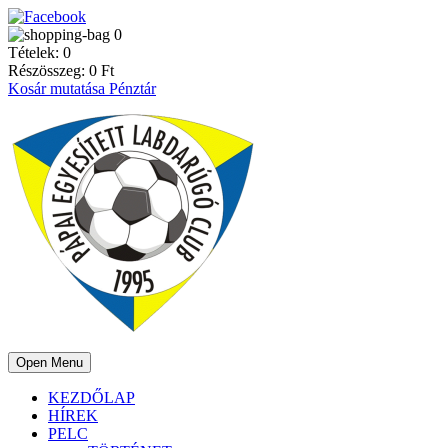
0
Tételek:
0
Részösszeg:
0
Ft
Kosár mutatása
Pénztár
Open Menu
KEZDŐLAP
HÍREK
PELC