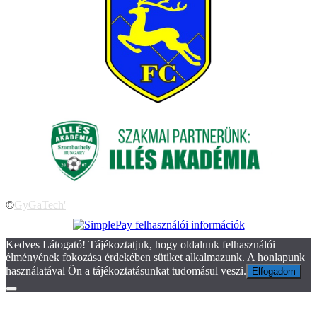
©
GyGaTech'
Kedves Látogató! Tájékoztatjuk, hogy oldalunk felhasználói
élményének fokozása érdekében sütiket alkalmazunk. A honlapunk
használatával Ön a tájékoztatásunkat tudomásul veszi.
Elfogadom