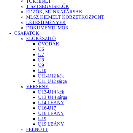
TÖRTÉNET
TISZTSÉGVISELŐK
EDZŐK, MUNKATÁRSAK
MLSZ KIEMELT KÖRZETKÖZPONT
LÉTESÍTMÉNYEK
DOKUMENTUMOK
CSAPATOK
ELŐKÉSZÍTŐ
ÓVODÁK
U6
U7
U8
U9
U10
U11-U12 kék
U11-U12 sárga
VERSENY
U13-U14 kék
U13-U14 sárga
U14 LEÁNY
U16-U17
U16 LEÁNY
U19
U19 LEÁNY
FELNŐTT