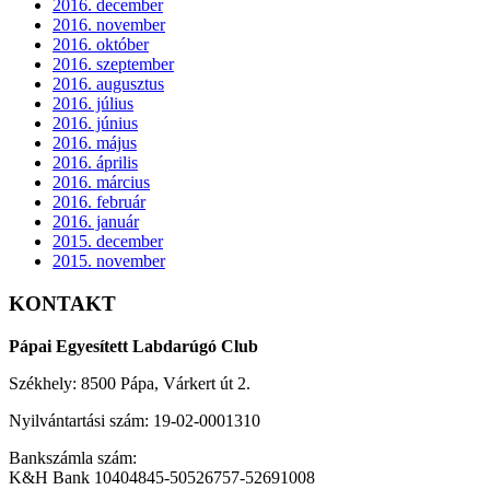
2016. december
2016. november
2016. október
2016. szeptember
2016. augusztus
2016. július
2016. június
2016. május
2016. április
2016. március
2016. február
2016. január
2015. december
2015. november
KONTAKT
Pápai Egyesített Labdarúgó Club
Székhely: 8500 Pápa, Várkert út 2.
Nyilvántartási szám: 19-02-0001310
Bankszámla szám:
K&H Bank 10404845-50526757-52691008