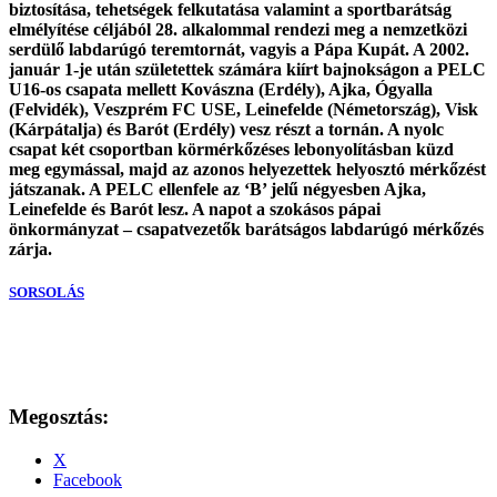
biztosítása, tehetségek felkutatása valamint a sportbarátság
elmélyítése céljából 28. alkalommal rendezi meg a nemzetközi
serdülő labdarúgó teremtornát, vagyis a Pápa Kupát. A 2002.
január 1-je után születettek számára kiírt bajnokságon a PELC
U16-os csapata mellett Kovászna (Erdély), Ajka, Ógyalla
(Felvidék), Veszprém FC USE, Leinefelde (Németország), Visk
(Kárpátalja) és Barót (Erdély) vesz részt a tornán. A nyolc
csapat két csoportban körmérkőzéses lebonyolításban küzd
meg egymással, majd az azonos helyezettek helyosztó mérkőzést
játszanak. A PELC ellenfele az ‘B’ jelű négyesben Ajka,
Leinefelde és Barót lesz. A napot a szokásos pápai
önkormányzat – csapatvezetők barátságos labdarúgó mérkőzés
zárja.
SORSOLÁS
Megosztás:
X
Facebook