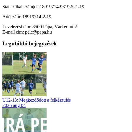
Statisztikai számjel: 18919714-9319-521-19
Adószám: 18919714-2-19
Levelezési cím: 8500 Pápa, Várkert út 2.
E-mail cím: pelc@papa.hu
Legutóbbi bejegyzések
U12-13: Megkezdődött a felkészülés
2026 aug 04