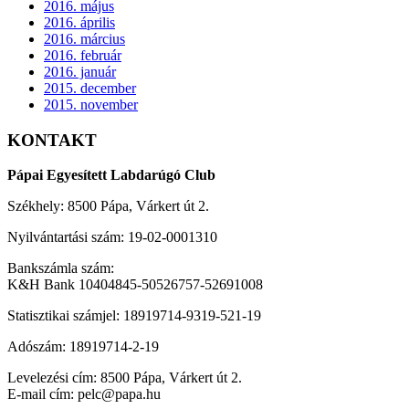
2016. május
2016. április
2016. március
2016. február
2016. január
2015. december
2015. november
KONTAKT
Pápai Egyesített Labdarúgó Club
Székhely: 8500 Pápa, Várkert út 2.
Nyilvántartási szám: 19-02-0001310
Bankszámla szám:
K&H Bank 10404845-50526757-52691008
Statisztikai számjel: 18919714-9319-521-19
Adószám: 18919714-2-19
Levelezési cím: 8500 Pápa, Várkert út 2.
E-mail cím: pelc@papa.hu