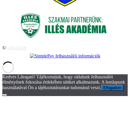
©
GyGaTech'
Kedves Látogató! Tájékoztatjuk, hogy oldalunk felhasználói
élményének fokozása érdekében sütiket alkalmazunk. A honlapunk
használatával Ön a tájékoztatásunkat tudomásul veszi.
Elfogadom