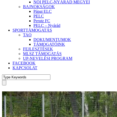
NŐI PELC-NYÁRÁD MEGYEI
BAJNOKSÁGOK
Pápai ELC
PELC
Perutz FC
PELC – Nyárád
SPORTTÁMOGATÁS
TAO
DOKUMENTUMOK
TÁMOGATÓINK
FEJLESZTÉSEK
MLSZ TÁMOGATÁS
UP-NEVELÉSI PROGRAM
FACEBOOK
KAPCSOLAT