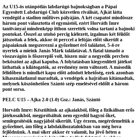
Az U15-ös utánpótlás labdarúgó bajnokságban a Pápai
Egyesített Labdarúgó Club közvetlen riválisát, Ajkát látta
vendégül a stadion műfüves pályáján. A két csapatot mindössze
három pont választotta el egymástól, ezért Horváth Imre
tanítványai mindenképp itthon szerették volna tartani a bajnoki
pontokat. Ősszel az utolsó percig kiélezett, izgalmas két félidőt
játszottak a felek, akkor öt perccel a lefújás előtt sikerült a
pápaiaknak megszerezni a győzelmet érő találatot, 5-4-re
nyertek a mieink Janás Márk találatával. A fiatal támadó a
visszavágón is főszereplő volt, hiszen már a negyedik percben
beköszönt az ajkai kapuba. A folytatásban kiegyenlített játékot
láthattak a kilátogatók, az eredmény nem változott. A második
félidőben is mindkét kapu előtt adódott lehetőség, ezek azonban
kihasználatlanul maradtak, a vendégek a hajrában kitámadtak,
melynek köszönhetően Szántó szép emelésével eldőlt a három
pont sorsa.
PELC U15 – Ajka 2-0
(1-0) Gsz.: Janás, Szántó
Horváth Imre
: Készültünk az ajkaiakból, főleg a fizikálisan erős
játékosaikból, megpróbáltuk nem egyedül hagyni őket,
semlegesítésük nagyjából sikerült. Úgy érzem, megérdemeltük a
győzelmet, ám főleg a labdakihozatalokban van még hova
fejlődnünk. A mai siker akkor ér valamit, ha jövő héten a