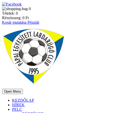
0
Tételek:
0
Részösszeg:
0
Ft
Kosár mutatása
Pénztár
Open Menu
KEZDŐLAP
HÍREK
PELC