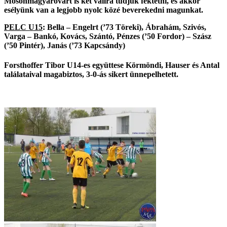
Mosonmagyaróvárt is két vállra tudjuk fektetni, és akkor
esélyünk van a legjobb nyolc közé beverekedni magunkat.
PELC U15
: Bella – Engelrt (’73 Töreki), Ábrahám, Szivós,
Varga – Bankó, Kovács, Szántó, Pénzes (’50 Fordor) – Szász
(’50 Pintér), Janás (’73 Kapcsándy)
Forsthoffer Tibor U14-es együttese Körmöndi, Hauser és Antal
találataival magabiztos, 3-0-ás sikert ünnepelhetett.