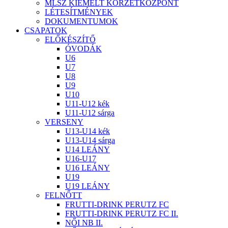
MLSZ KIEMELT KÖRZETKÖZPONT
LÉTESÍTMÉNYEK
DOKUMENTUMOK
CSAPATOK
ELŐKÉSZÍTŐ
ÓVODÁK
U6
U7
U8
U9
U10
U11-U12 kék
U11-U12 sárga
VERSENY
U13-U14 kék
U13-U14 sárga
U14 LEÁNY
U16-U17
U16 LEÁNY
U19
U19 LEÁNY
FELNŐTT
FRUTTI-DRINK PERUTZ FC
FRUTTI-DRINK PERUTZ FC II.
NŐI NB II.