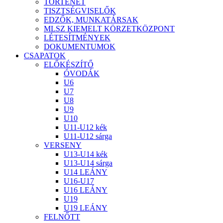
TÖRTÉNET
TISZTSÉGVISELŐK
EDZŐK, MUNKATÁRSAK
MLSZ KIEMELT KÖRZETKÖZPONT
LÉTESÍTMÉNYEK
DOKUMENTUMOK
CSAPATOK
ELŐKÉSZÍTŐ
ÓVODÁK
U6
U7
U8
U9
U10
U11-U12 kék
U11-U12 sárga
VERSENY
U13-U14 kék
U13-U14 sárga
U14 LEÁNY
U16-U17
U16 LEÁNY
U19
U19 LEÁNY
FELNŐTT