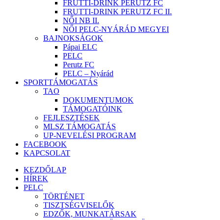
FRUTTI-DRINK PERUTZ FC
FRUTTI-DRINK PERUTZ FC II.
NŐI NB II.
NŐI PELC-NYÁRÁD MEGYEI
BAJNOKSÁGOK
Pápai ELC
PELC
Perutz FC
PELC – Nyárád
SPORTTÁMOGATÁS
TAO
DOKUMENTUMOK
TÁMOGATÓINK
FEJLESZTÉSEK
MLSZ TÁMOGATÁS
UP-NEVELÉSI PROGRAM
FACEBOOK
KAPCSOLAT
KEZDŐLAP
HÍREK
PELC
TÖRTÉNET
TISZTSÉGVISELŐK
EDZŐK, MUNKATÁRSAK