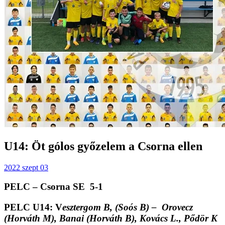
U14: Öt gólos győzelem a Csorna ellen
2022 szept 03
PELC – Csorna SE 5-1
PELC U14: V
esztergom B, (Soós B) – Orovecz
(Horváth M), Banai (Horváth B), Kovács L., Pődör K