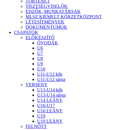
TÖRTÉNET
TISZTSÉGVISELŐK
EDZŐK, MUNKATÁRSAK
MLSZ KIEMELT KÖRZETKÖZPONT
LÉTESÍTMÉNYEK
DOKUMENTUMOK
CSAPATOK
ELŐKÉSZÍTŐ
ÓVODÁK
U6
U7
U8
U9
U10
U11-U12 kék
U11-U12 sárga
VERSENY
U13-U14 kék
U13-U14 sárga
U14 LEÁNY
U16-U17
U16 LEÁNY
U19
U19 LEÁNY
FELNŐTT