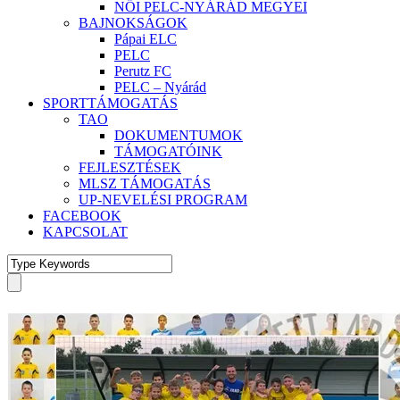
NŐI PELC-NYÁRÁD MEGYEI
BAJNOKSÁGOK
Pápai ELC
PELC
Perutz FC
PELC – Nyárád
SPORTTÁMOGATÁS
TAO
DOKUMENTUMOK
TÁMOGATÓINK
FEJLESZTÉSEK
MLSZ TÁMOGATÁS
UP-NEVELÉSI PROGRAM
FACEBOOK
KAPCSOLAT