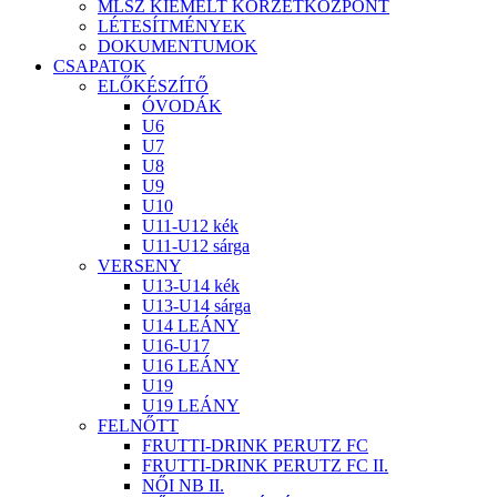
MLSZ KIEMELT KÖRZETKÖZPONT
LÉTESÍTMÉNYEK
DOKUMENTUMOK
CSAPATOK
ELŐKÉSZÍTŐ
ÓVODÁK
U6
U7
U8
U9
U10
U11-U12 kék
U11-U12 sárga
VERSENY
U13-U14 kék
U13-U14 sárga
U14 LEÁNY
U16-U17
U16 LEÁNY
U19
U19 LEÁNY
FELNŐTT
FRUTTI-DRINK PERUTZ FC
FRUTTI-DRINK PERUTZ FC II.
NŐI NB II.