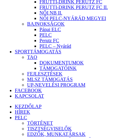
FRUTTI-DRINK PERUTZ FC
FRUTTI-DRINK PERUTZ FC II.
NŐI NB II.
NŐI PELC-NYÁRÁD MEGYEI
BAJNOKSÁGOK
Pápai ELC
PELC
Perutz FC
PELC – Nyárád
SPORTTÁMOGATÁS
TAO
DOKUMENTUMOK
TÁMOGATÓINK
FEJLESZTÉSEK
MLSZ TÁMOGATÁS
UP-NEVELÉSI PROGRAM
FACEBOOK
KAPCSOLAT
KEZDŐLAP
HÍREK
PELC
TÖRTÉNET
TISZTSÉGVISELŐK
EDZŐK, MUNKATÁRSAK