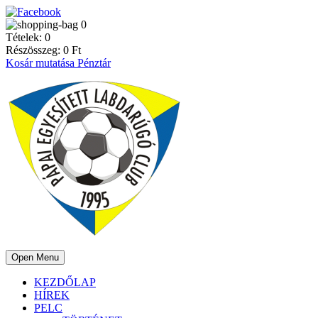
0
Tételek:
0
Részösszeg:
0
Ft
Kosár mutatása
Pénztár
Open Menu
KEZDŐLAP
HÍREK
PELC