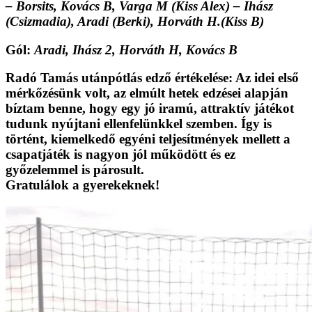
– Borsits, Kovács B, Varga M (Kiss Alex) – Ihász
(Csizmadia), Aradi (Berki), Horváth H.(Kiss B)
Gól:
Aradi, Ihász 2, Horváth H, Kovács B
Radó Tamás utánpótlás edző értékelése:
Az idei első
mérkőzésünk volt, az elmúlt hetek edzései alapján
bíztam benne, hogy egy jó iramú, attraktív játékot
tudunk nyújtani ellenfelünkkel szemben. Így is
történt, kiemelkedő egyéni teljesítmények mellett a
csapatjáték is nagyon jól működött és ez
győzelemmel is párosult.
Gratulálok a gyerekeknek!