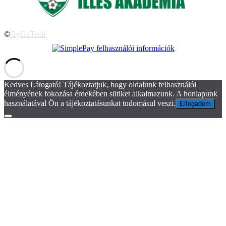
©
GyGaTech'
Kedves Látogató! Tájékoztatjuk, hogy oldalunk felhasználói
élményének fokozása érdekében sütiket alkalmazunk. A honlapunk
használatával Ön a tájékoztatásunkat tudomásul veszi.
Elfogadom