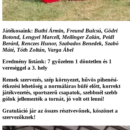
Játékosaink:
Buthi Ármin, Freund Bulcsú, Gödri
Botond, Lengyel Marcell, Meilinger Zalán, Peidl
Berárd, Renczes Hunor, Szabados Benedek, Szabó
Máté, Tóth Zoltán, Varga Ábel
Eredmény listánk: 7 győzelem 1 döntetlen és 1
vereséggel a 3. hely
Remek szervezés, szép környezet, hűvös pihenési-
étkezési lehetőség a normáláras büfé előtt, korrekt
játékvezetés, sportszerű csapatok, szebbnél szebb
gólok jellemezték a tornát, jó volt ott lenni!
Gratuláció jár az összes résztvevőnek, köszönet a
szervezőknek!