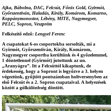
Ajka, Bábolna, DAC, Felcsút, Főnix Gold, Gyirmót,
Győrszentiván, Haladás, Király, Komárom, Komarno,
Koppánymonostor, Lébény, MITE, Nagymegyer,
PELC, Sopron, Veszprém
Felkészítő edző:
Lengyel Ferenc
A csapatokat 6-os csoportokba sorsolták, mi a
Gyirmót, Győrszentiván, Király, Komárom,
Nagymegyer csoportba kerültünk és 4 győzelemmel,
1 döntetlennel (Gyirmót) jutottunk az un.
„Aranyágra”. Itt a Felcsúttól kikaptunk, de
érdekesség, hogy a Sopront is legyőzve a 3. helyen
végeztünk, gyűjtött pontszámban holtversenyben az
első Felcsút és a 2. Sopron csapataival. A helyezések
között a gólkülönbség döntött.