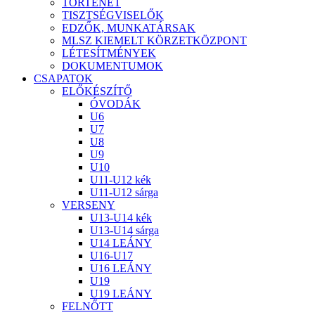
TÖRTÉNET
TISZTSÉGVISELŐK
EDZŐK, MUNKATÁRSAK
MLSZ KIEMELT KÖRZETKÖZPONT
LÉTESÍTMÉNYEK
DOKUMENTUMOK
CSAPATOK
ELŐKÉSZÍTŐ
ÓVODÁK
U6
U7
U8
U9
U10
U11-U12 kék
U11-U12 sárga
VERSENY
U13-U14 kék
U13-U14 sárga
U14 LEÁNY
U16-U17
U16 LEÁNY
U19
U19 LEÁNY
FELNŐTT