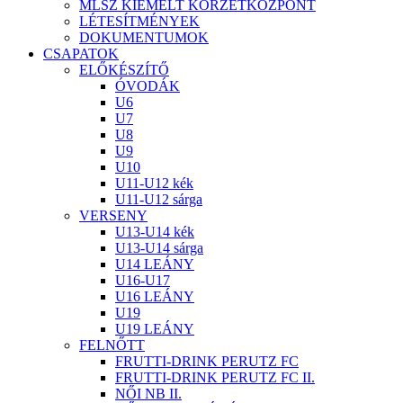
MLSZ KIEMELT KÖRZETKÖZPONT
LÉTESÍTMÉNYEK
DOKUMENTUMOK
CSAPATOK
ELŐKÉSZÍTŐ
ÓVODÁK
U6
U7
U8
U9
U10
U11-U12 kék
U11-U12 sárga
VERSENY
U13-U14 kék
U13-U14 sárga
U14 LEÁNY
U16-U17
U16 LEÁNY
U19
U19 LEÁNY
FELNŐTT
FRUTTI-DRINK PERUTZ FC
FRUTTI-DRINK PERUTZ FC II.
NŐI NB II.