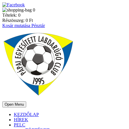
0
Tételek:
0
Részösszeg:
0
Ft
Kosár mutatása
Pénztár
Open Menu
KEZDŐLAP
HÍREK
PELC