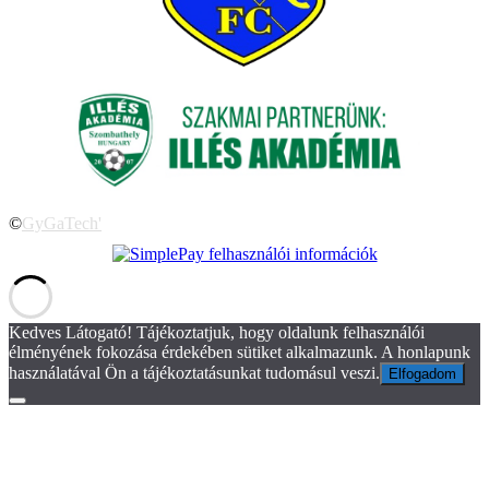
©
GyGaTech'
Kedves Látogató! Tájékoztatjuk, hogy oldalunk felhasználói
élményének fokozása érdekében sütiket alkalmazunk. A honlapunk
használatával Ön a tájékoztatásunkat tudomásul veszi.
Elfogadom