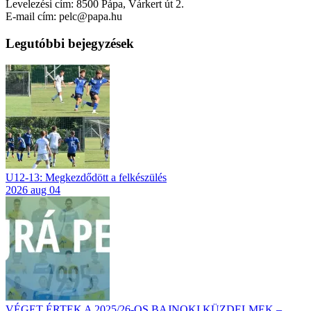
Levelezési cím: 8500 Pápa, Várkert út 2.
E-mail cím: pelc@papa.hu
Legutóbbi bejegyzések
U12-13: Megkezdődött a felkészülés
2026 aug 04
VÉGET ÉRTEK A 2025/26-OS BAJNOKI KÜZDELMEK –