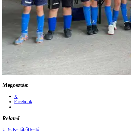
Megosztás:
X
Facebook
Related
U19: Kettőből kettő