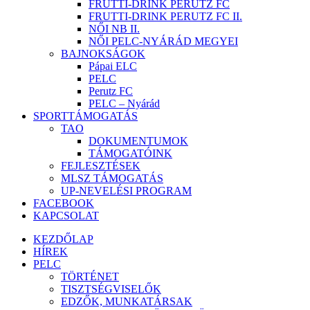
FRUTTI-DRINK PERUTZ FC
FRUTTI-DRINK PERUTZ FC II.
NŐI NB II.
NŐI PELC-NYÁRÁD MEGYEI
BAJNOKSÁGOK
Pápai ELC
PELC
Perutz FC
PELC – Nyárád
SPORTTÁMOGATÁS
TAO
DOKUMENTUMOK
TÁMOGATÓINK
FEJLESZTÉSEK
MLSZ TÁMOGATÁS
UP-NEVELÉSI PROGRAM
FACEBOOK
KAPCSOLAT
KEZDŐLAP
HÍREK
PELC
TÖRTÉNET
TISZTSÉGVISELŐK
EDZŐK, MUNKATÁRSAK