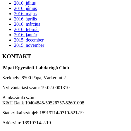
2016. július
2016. június
2016. május
2016. április
2016. március
2016. február
2016. január
2015. december
2015. november
KONTAKT
Pápai Egyesített Labdarúgó Club
Székhely: 8500 Pápa, Várkert út 2.
Nyilvántartási szám: 19-02-0001310
Bankszámla szám:
K&H Bank 10404845-50526757-52691008
Statisztikai számjel: 18919714-9319-521-19
Adószám: 18919714-2-19