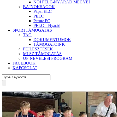
NŐI PELC-NYÁRÁD MEGYEI
BAJNOKSÁGOK
Pápai ELC
PELC
Perutz FC
PELC – Nyárád
SPORTTÁMOGATÁS
TAO
DOKUMENTUMOK
TÁMOGATÓINK
FEJLESZTÉSEK
MLSZ TÁMOGATÁS
UP-NEVELÉSI PROGRAM
FACEBOOK
KAPCSOLAT