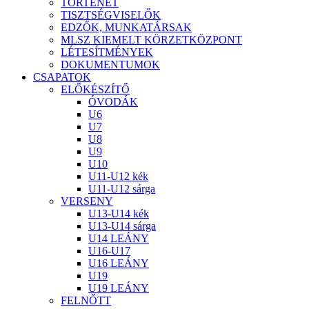
TÖRTÉNET
TISZTSÉGVISELŐK
EDZŐK, MUNKATÁRSAK
MLSZ KIEMELT KÖRZETKÖZPONT
LÉTESÍTMÉNYEK
DOKUMENTUMOK
CSAPATOK
ELŐKÉSZÍTŐ
ÓVODÁK
U6
U7
U8
U9
U10
U11-U12 kék
U11-U12 sárga
VERSENY
U13-U14 kék
U13-U14 sárga
U14 LEÁNY
U16-U17
U16 LEÁNY
U19
U19 LEÁNY
FELNŐTT