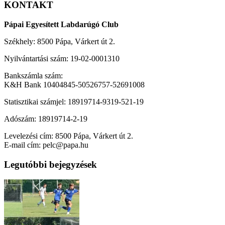
KONTAKT
Pápai Egyesített Labdarúgó Club
Székhely: 8500 Pápa, Várkert út 2.
Nyilvántartási szám: 19-02-0001310
Bankszámla szám:
K&H Bank 10404845-50526757-52691008
Statisztikai számjel: 18919714-9319-521-19
Adószám: 18919714-2-19
Levelezési cím: 8500 Pápa, Várkert út 2.
E-mail cím: pelc@papa.hu
Legutóbbi bejegyzések