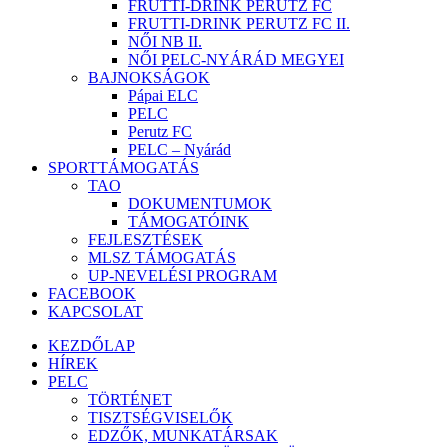
FRUTTI-DRINK PERUTZ FC
FRUTTI-DRINK PERUTZ FC II.
NŐI NB II.
NŐI PELC-NYÁRÁD MEGYEI
BAJNOKSÁGOK
Pápai ELC
PELC
Perutz FC
PELC – Nyárád
SPORTTÁMOGATÁS
TAO
DOKUMENTUMOK
TÁMOGATÓINK
FEJLESZTÉSEK
MLSZ TÁMOGATÁS
UP-NEVELÉSI PROGRAM
FACEBOOK
KAPCSOLAT
KEZDŐLAP
HÍREK
PELC
TÖRTÉNET
TISZTSÉGVISELŐK
EDZŐK, MUNKATÁRSAK