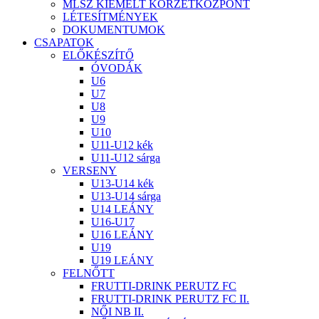
MLSZ KIEMELT KÖRZETKÖZPONT
LÉTESÍTMÉNYEK
DOKUMENTUMOK
CSAPATOK
ELŐKÉSZÍTŐ
ÓVODÁK
U6
U7
U8
U9
U10
U11-U12 kék
U11-U12 sárga
VERSENY
U13-U14 kék
U13-U14 sárga
U14 LEÁNY
U16-U17
U16 LEÁNY
U19
U19 LEÁNY
FELNŐTT
FRUTTI-DRINK PERUTZ FC
FRUTTI-DRINK PERUTZ FC II.
NŐI NB II.