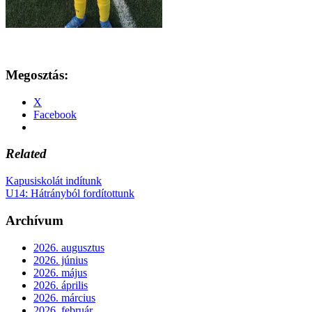
Megosztás:
X
Facebook
Related
Kapusiskolát indítunk
U14: Hátrányból fordítottunk
Archívum
2026. augusztus
2026. június
2026. május
2026. április
2026. március
2026. február