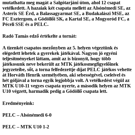
mutathatta meg magát a Salgótarjáni úton, ahol 12 csapat
vetélkedett. A hazaiak két csapata mellett az Alsónémedi SE, az
Asterix SE Érd, a Balassagyarmat SE, a Budakalászi MSE, az
FC Esztergom, a Gödöllői SK, a Kartal SE, a Mogyoród FC, a
Péceli SSE és a PELC.
Radó Tamás edző értékelte a tornát:
A tizenkét csapatos mezőnyben az 5. helyen végeztünk és
elégedett lehetek a gyerekek játékával. Nagyon jó egyéni
teljesítményeket láttam, amit az is bizonyít, hogy több
játékosunk neve bekerült az MTK játékosmegfigyelőinek
jegyzeteibe, sőt, a torna felfedezettje díjat PELC játékos vehette
át Horváth Henrik személyében, aki sebességével, cseleivel és
hét góljával a torna egyik legjobbja volt. A vetélkedést végül az
MTK U10-11 vegyes csapata nyerte, a második helyen az MTK
U10 végzett, harmadik pedig a Gödöllő csapata lett.
Eredményeink:
PELC – Alsónémedi 6-0
PELC – MTK U10 1-2