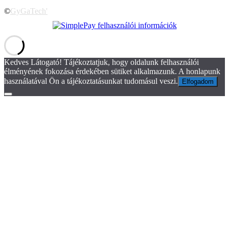
©
GyGaTech'
Kedves Látogató! Tájékoztatjuk, hogy oldalunk felhasználói
élményének fokozása érdekében sütiket alkalmazunk. A honlapunk
használatával Ön a tájékoztatásunkat tudomásul veszi.
Elfogadom