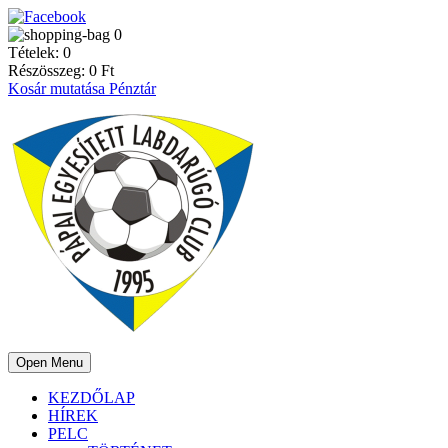
0
Tételek:
0
Részösszeg:
0
Ft
Kosár mutatása
Pénztár
Open Menu
KEZDŐLAP
HÍREK
PELC