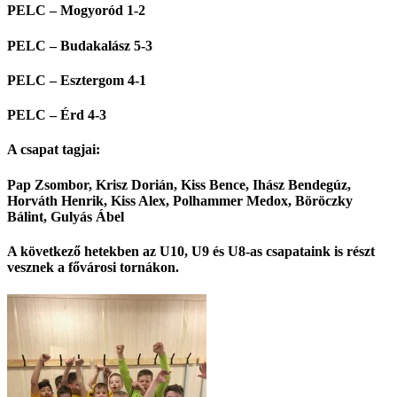
PELC – Mogyoród 1-2
PELC – Budakalász 5-3
PELC – Esztergom 4-1
PELC – Érd 4-3
A csapat tagjai:
Pap Zsombor, Krisz Dorián, Kiss Bence, Ihász Bendegúz,
Horváth Henrik, Kiss Alex, Polhammer Medox, Böröczky
Bálint, Gulyás Ábel
A következő hetekben az U10, U9 és U8-as csapataink is részt
vesznek a fővárosi tornákon.