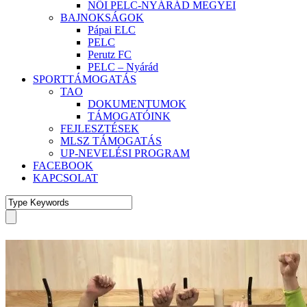
NŐI PELC-NYÁRÁD MEGYEI
BAJNOKSÁGOK
Pápai ELC
PELC
Perutz FC
PELC – Nyárád
SPORTTÁMOGATÁS
TAO
DOKUMENTUMOK
TÁMOGATÓINK
FEJLESZTÉSEK
MLSZ TÁMOGATÁS
UP-NEVELÉSI PROGRAM
FACEBOOK
KAPCSOLAT