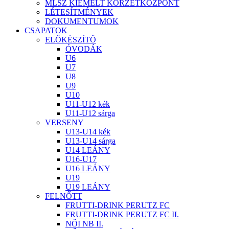
MLSZ KIEMELT KÖRZETKÖZPONT
LÉTESÍTMÉNYEK
DOKUMENTUMOK
CSAPATOK
ELŐKÉSZÍTŐ
ÓVODÁK
U6
U7
U8
U9
U10
U11-U12 kék
U11-U12 sárga
VERSENY
U13-U14 kék
U13-U14 sárga
U14 LEÁNY
U16-U17
U16 LEÁNY
U19
U19 LEÁNY
FELNŐTT
FRUTTI-DRINK PERUTZ FC
FRUTTI-DRINK PERUTZ FC II.
NŐI NB II.