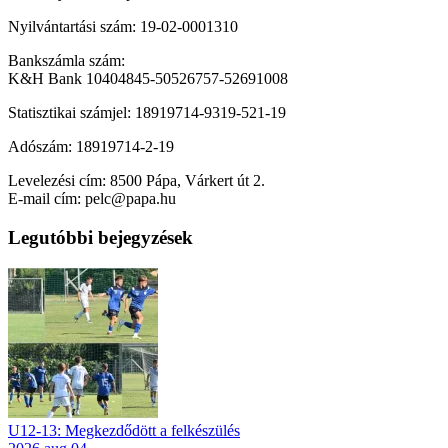
Nyilvántartási szám: 19-02-0001310
Bankszámla szám:
K&H Bank 10404845-50526757-52691008
Statisztikai számjel: 18919714-9319-521-19
Adószám: 18919714-2-19
Levelezési cím: 8500 Pápa, Várkert út 2.
E-mail cím: pelc@papa.hu
Legutóbbi bejegyzések
U12-13: Megkezdődött a felkészülés