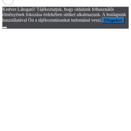
Kedves Látogató! Tájékoztatjuk, hogy oldalunk felhasználói
élményének fokozása érdekében sütiket alkalmazunk. A honlapunk
használatával Ön a tájékoztatásunkat tudomásul veszi.
Elfogadom