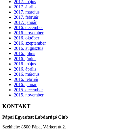
2017. május
2017. április
2017. március
2017. február
2017. január
2016. december
2016. november
2016. október
2016. szeptember
2016. augusztus
2016. július
2016. június
2016. május
2016. április
2016. március
2016. február
2016. január
2015. december
2015. november
KONTAKT
Pápai Egyesített Labdarúgó Club
Székhely: 8500 Pápa, Várkert út 2.