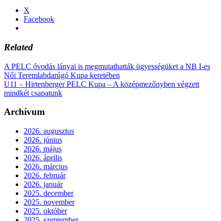
X
Facebook
Related
A PELC óvodás lányai is megmutathatták ügyességüket a NB I-es
Női Teremlabdarúgó Kupa keretében
U11 – Hirtenberger PELC Kupa – A középmezőnyben végzett
mindkét csapatunk
Archívum
2026. augusztus
2026. június
2026. május
2026. április
2026. március
2026. február
2026. január
2025. december
2025. november
2025. október
2025. szeptember