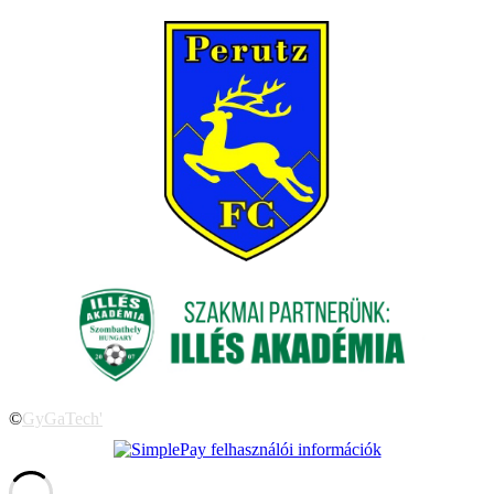
©
GyGaTech'