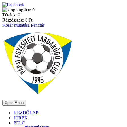
0
Tételek:
0
Részösszeg:
0
Ft
Kosár mutatása
Pénztár
Open Menu
KEZDŐLAP
HÍREK
PELC