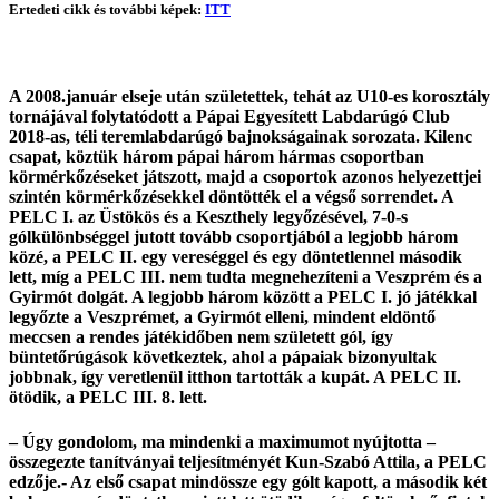
Ertedeti cikk és további képek:
ITT
A 2008.január elseje után születettek, tehát az U10-es korosztály
tornájával folytatódott a Pápai Egyesített Labdarúgó Club
2018-as, téli teremlabdarúgó bajnokságainak sorozata. Kilenc
csapat, köztük három pápai három hármas csoportban
körmérkőzéseket játszott, majd a csoportok azonos helyezettjei
szintén körmérkőzésekkel döntötték el a végső sorrendet. A
PELC I. az Üstökös és a Keszthely legyőzésével, 7-0-s
gólkülönbséggel jutott tovább csoportjából a legjobb három
közé, a PELC II. egy vereséggel és egy döntetlennel második
lett, míg a PELC III. nem tudta megnehezíteni a Veszprém és a
Gyirmót dolgát. A legjobb három között a PELC I. jó játékkal
legyőzte a Veszprémet, a Gyirmót elleni, mindent eldöntő
meccsen a rendes játékidőben nem született gól, így
büntetőrúgások következtek, ahol a pápaiak bizonyultak
jobbnak, így veretlenül itthon tartották a kupát. A PELC II.
ötödik, a PELC III. 8. lett.
– Úgy gondolom, ma mindenki a maximumot nyújtotta –
összegezte tanítványai teljesítményét Kun-Szabó Attila, a PELC
edzője.- Az első csapat mindössze egy gólt kapott, a második két