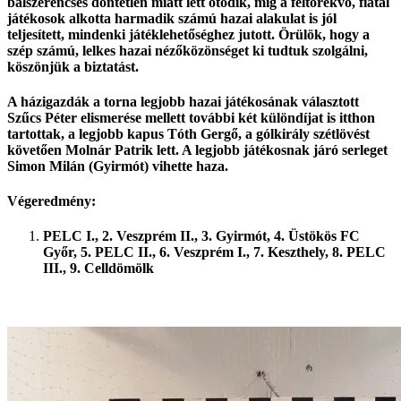
balszerencsés döntetlen miatt lett ötödik, míg a feltörekvő, fiatal
játékosok alkotta harmadik számú hazai alakulat is jól
teljesített, mindenki játéklehetőséghez jutott. Örülök, hogy a
szép számú, lelkes hazai nézőközönséget ki tudtuk szolgálni,
köszönjük a biztatást.
A házigazdák a torna legjobb hazai játékosának választott
Szűcs Péter elismerése mellett további két különdíjat is itthon
tartottak, a legjobb kapus Tóth Gergő, a gólkirály szétlövést
követően Molnár Patrik lett. A legjobb játékosnak járó serleget
Simon Milán (Gyirmót) vihette haza.
Végeredmény:
PELC I., 2. Veszprém II., 3. Gyirmót, 4. Üstökös FC
Győr, 5. PELC II., 6. Veszprém I., 7. Keszthely, 8. PELC
III., 9. Celldömölk