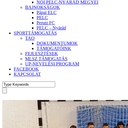
NŐI PELC-NYÁRÁD MEGYEI
BAJNOKSÁGOK
Pápai ELC
PELC
Perutz FC
PELC – Nyárád
SPORTTÁMOGATÁS
TAO
DOKUMENTUMOK
TÁMOGATÓINK
FEJLESZTÉSEK
MLSZ TÁMOGATÁS
UP-NEVELÉSI PROGRAM
FACEBOOK
KAPCSOLAT