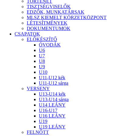
TÖRTÉNET
TISZTSÉGVISELŐK
EDZŐK, MUNKATÁRSAK
MLSZ KIEMELT KÖRZETKÖZPONT
LÉTESÍTMÉNYEK
DOKUMENTUMOK
CSAPATOK
ELŐKÉSZÍTŐ
ÓVODÁK
U6
U7
U8
U9
U10
U11-U12 kék
U11-U12 sárga
VERSENY
U13-U14 kék
U13-U14 sárga
U14 LEÁNY
U16-U17
U16 LEÁNY
U19
U19 LEÁNY
FELNŐTT