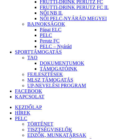
FRUTTI-DRINK PERUTZ FC
FRUTTI-DRINK PERUTZ FC II.
NŐI NB II.
NŐI PELC-NYÁRÁD MEGYEI
BAJNOKSÁGOK
Pápai ELC
PELC
Perutz FC
PELC – Nyárád
SPORTTÁMOGATÁS
TAO
DOKUMENTUMOK
TÁMOGATÓINK
FEJLESZTÉSEK
MLSZ TÁMOGATÁS
UP-NEVELÉSI PROGRAM
FACEBOOK
KAPCSOLAT
KEZDŐLAP
HÍREK
PELC
TÖRTÉNET
TISZTSÉGVISELŐK
EDZŐK, MUNKATÁRSAK