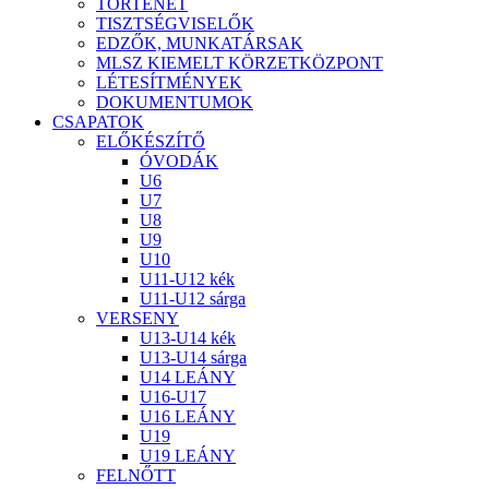
TÖRTÉNET
TISZTSÉGVISELŐK
EDZŐK, MUNKATÁRSAK
MLSZ KIEMELT KÖRZETKÖZPONT
LÉTESÍTMÉNYEK
DOKUMENTUMOK
CSAPATOK
ELŐKÉSZÍTŐ
ÓVODÁK
U6
U7
U8
U9
U10
U11-U12 kék
U11-U12 sárga
VERSENY
U13-U14 kék
U13-U14 sárga
U14 LEÁNY
U16-U17
U16 LEÁNY
U19
U19 LEÁNY
FELNŐTT