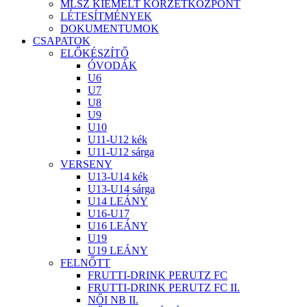
MLSZ KIEMELT KÖRZETKÖZPONT
LÉTESÍTMÉNYEK
DOKUMENTUMOK
CSAPATOK
ELŐKÉSZÍTŐ
ÓVODÁK
U6
U7
U8
U9
U10
U11-U12 kék
U11-U12 sárga
VERSENY
U13-U14 kék
U13-U14 sárga
U14 LEÁNY
U16-U17
U16 LEÁNY
U19
U19 LEÁNY
FELNŐTT
FRUTTI-DRINK PERUTZ FC
FRUTTI-DRINK PERUTZ FC II.
NŐI NB II.