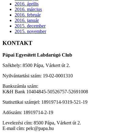
2016. április
2016. március
2016. február
2016. január
2015. december
2015. november
KONTAKT
Pápai Egyesített Labdarúgó Club
Székhely: 8500 Pápa, Várkert út 2.
Nyilvántartási szám: 19-02-0001310
Bankszámla szám:
K&H Bank 10404845-50526757-52691008
Statisztikai számjel: 18919714-9319-521-19
Adószám: 18919714-2-19
Levelezési cím: 8500 Pápa, Várkert út 2.
E-mail cím: pelc@papa.hu