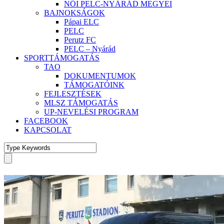
NŐI PELC-NYÁRÁD MEGYEI
BAJNOKSÁGOK
Pápai ELC
PELC
Perutz FC
PELC – Nyárád
SPORTTÁMOGATÁS
TAO
DOKUMENTUMOK
TÁMOGATÓINK
FEJLESZTÉSEK
MLSZ TÁMOGATÁS
UP-NEVELÉSI PROGRAM
FACEBOOK
KAPCSOLAT