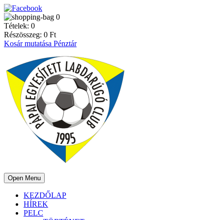
0
Tételek:
0
Részösszeg:
0
Ft
Kosár mutatása
Pénztár
Open Menu
KEZDŐLAP
HÍREK
PELC