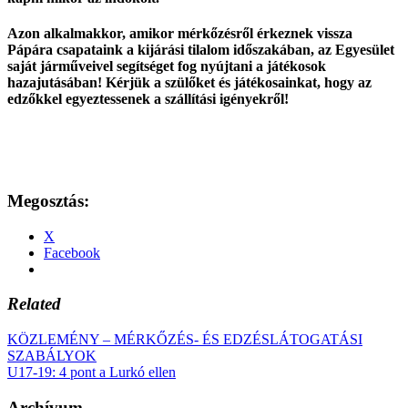
Azon alkalmakkor, amikor mérkőzésről érkeznek vissza
Pápára csapataink a kijárási tilalom időszakában, az Egyesület
saját járműveivel segítséget fog nyújtani a játékosok
hazajutásában! Kérjük a szülőket és játékosainkat, hogy az
edzőkkel egyeztessenek a szállítási igényekről!
Megosztás:
X
Facebook
Related
KÖZLEMÉNY – MÉRKŐZÉS- ÉS EDZÉSLÁTOGATÁSI
SZABÁLYOK
U17-19: 4 pont a Lurkó ellen
Archívum