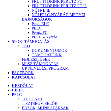
FRUTTI-DRINK PERUTZ FC
FRUTTI-DRINK PERUTZ FC II.
NŐI NB II.
NŐI PELC-NYÁRÁD MEGYEI
BAJNOKSÁGOK
Pápai ELC
PELC
Perutz FC
PELC – Nyárád
SPORTTÁMOGATÁS
TAO
DOKUMENTUMOK
TÁMOGATÓINK
FEJLESZTÉSEK
MLSZ TÁMOGATÁS
UP-NEVELÉSI PROGRAM
FACEBOOK
KAPCSOLAT
KEZDŐLAP
HÍREK
PELC
TÖRTÉNET
TISZTSÉGVISELŐK
EDZŐK, MUNKATÁRSAK