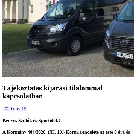
Tájékoztatás kijárási tilalommal
kapcsolatban
2020 nov 15
Kedves Szülők és Sportolók!
A Kormány 484/2020. (XI. 10.) Korm. rendelete az este 8 óra és