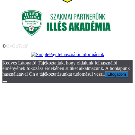
©
GyGaTech'
Kedves Látogató! Tájékoztatjuk, hogy oldalunk felhasználói
élményének fokozása érdekében sütiket alkalmazunk. A honlapunk
használatával Ön a tájékoztatásunkat tudomásul veszi.
Elfogadom