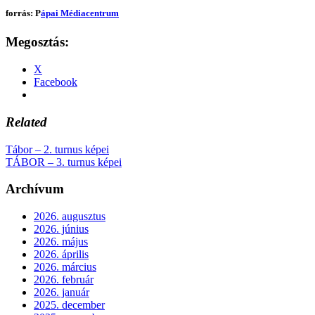
forrás: P
ápai Médiacentrum
Megosztás:
X
Facebook
Related
Tábor – 2. turnus képei
TÁBOR – 3. turnus képei
Archívum
2026. augusztus
2026. június
2026. május
2026. április
2026. március
2026. február
2026. január
2025. december