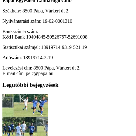
Pápai Egyesített Labdarúgó Club
Székhely: 8500 Pápa, Várkert út 2.
Nyilvántartási szám: 19-02-0001310
Bankszámla szám:
K&H Bank 10404845-50526757-52691008
Statisztikai számjel: 18919714-9319-521-19
Adószám: 18919714-2-19
Levelezési cím: 8500 Pápa, Várkert út 2.
E-mail cím: pelc@papa.hu
Legutóbbi bejegyzések