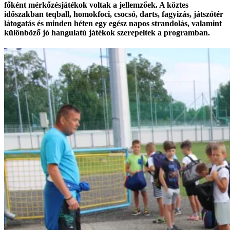
főként mérkőzésjátékok voltak a jellemzőek. A köztes
időszakban teqball, homokfoci, csocsó, darts, fagyizás, játszótér
látogatás és minden héten egy egész napos strandolás, valamint
különböző jó hangulatú játékok szerepeltek a programban.