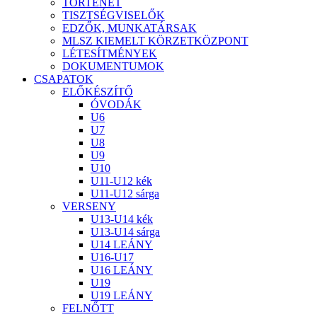
TÖRTÉNET
TISZTSÉGVISELŐK
EDZŐK, MUNKATÁRSAK
MLSZ KIEMELT KÖRZETKÖZPONT
LÉTESÍTMÉNYEK
DOKUMENTUMOK
CSAPATOK
ELŐKÉSZÍTŐ
ÓVODÁK
U6
U7
U8
U9
U10
U11-U12 kék
U11-U12 sárga
VERSENY
U13-U14 kék
U13-U14 sárga
U14 LEÁNY
U16-U17
U16 LEÁNY
U19
U19 LEÁNY
FELNŐTT