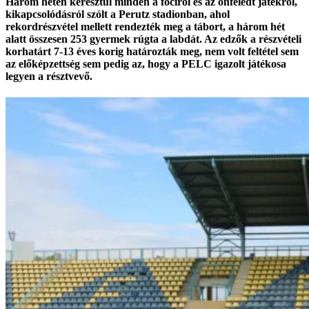
Három héten keresztül minden a fociról és az önfeledt játékról,
kikapcsolódásról szólt a Perutz stadionban, ahol
rekordrészvétel mellett rendezték meg a tábort, a három hét
alatt összesen 253 gyermek rúgta a labdát. Az edzők a részvételi
korhatárt 7-13 éves korig határozták meg, nem volt feltétel sem
az előképzettség sem pedig az, hogy a PELC igazolt játékosa
legyen a résztvevő.