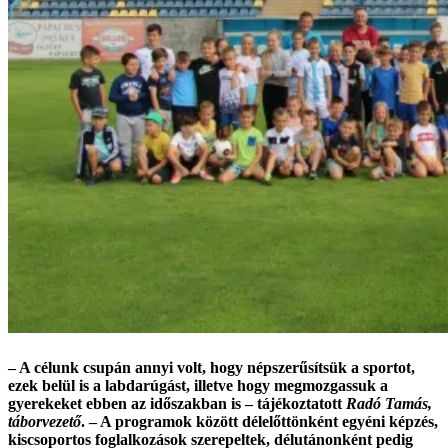
– A célunk csupán annyi volt, hogy népszerűsítsük a sportot,
ezek belül is a labdarúgást, illetve hogy megmozgassuk a
gyerekeket ebben az időszakban is – tájékoztatott
Radó Tamás,
táborvezető
. – A programok között délelőttönként egyéni képzés,
kiscsoportos foglalkozások szerepeltek, délutánonként pedig