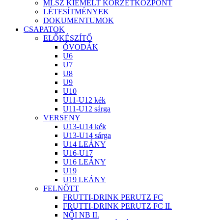
MLSZ KIEMELT KÖRZETKÖZPONT
LÉTESÍTMÉNYEK
DOKUMENTUMOK
CSAPATOK
ELŐKÉSZÍTŐ
ÓVODÁK
U6
U7
U8
U9
U10
U11-U12 kék
U11-U12 sárga
VERSENY
U13-U14 kék
U13-U14 sárga
U14 LEÁNY
U16-U17
U16 LEÁNY
U19
U19 LEÁNY
FELNŐTT
FRUTTI-DRINK PERUTZ FC
FRUTTI-DRINK PERUTZ FC II.
NŐI NB II.