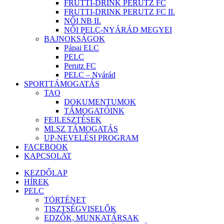
FRUTTI-DRINK PERUTZ FC
FRUTTI-DRINK PERUTZ FC II.
NŐI NB II.
NŐI PELC-NYÁRÁD MEGYEI
BAJNOKSÁGOK
Pápai ELC
PELC
Perutz FC
PELC – Nyárád
SPORTTÁMOGATÁS
TAO
DOKUMENTUMOK
TÁMOGATÓINK
FEJLESZTÉSEK
MLSZ TÁMOGATÁS
UP-NEVELÉSI PROGRAM
FACEBOOK
KAPCSOLAT
KEZDŐLAP
HÍREK
PELC
TÖRTÉNET
TISZTSÉGVISELŐK
EDZŐK, MUNKATÁRSAK