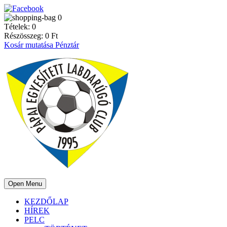
0
Tételek:
0
Részösszeg:
0
Ft
Kosár mutatása
Pénztár
Open Menu
KEZDŐLAP
HÍREK
PELC