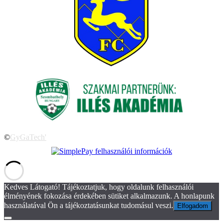
©
GyGaTech'
Kedves Látogató! Tájékoztatjuk, hogy oldalunk felhasználói
élményének fokozása érdekében sütiket alkalmazunk. A honlapunk
használatával Ön a tájékoztatásunkat tudomásul veszi.
Elfogadom