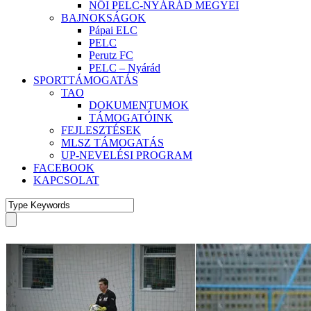
NŐI PELC-NYÁRÁD MEGYEI
BAJNOKSÁGOK
Pápai ELC
PELC
Perutz FC
PELC – Nyárád
SPORTTÁMOGATÁS
TAO
DOKUMENTUMOK
TÁMOGATÓINK
FEJLESZTÉSEK
MLSZ TÁMOGATÁS
UP-NEVELÉSI PROGRAM
FACEBOOK
KAPCSOLAT