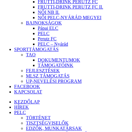
FRUTTI-DRINK PERUTZ FC
FRUTTI-DRINK PERUTZ FC II.
NŐI NB II.
NŐI PELC-NYÁRÁD MEGYEI
BAJNOKSÁGOK
Pápai ELC
PELC
Perutz FC
PELC – Nyárád
SPORTTÁMOGATÁS
TAO
DOKUMENTUMOK
TÁMOGATÓINK
FEJLESZTÉSEK
MLSZ TÁMOGATÁS
UP-NEVELÉSI PROGRAM
FACEBOOK
KAPCSOLAT
KEZDŐLAP
HÍREK
PELC
TÖRTÉNET
TISZTSÉGVISELŐK
EDZŐK, MUNKATÁRSAK