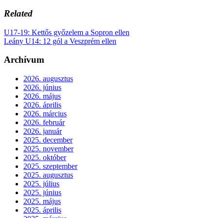
Related
U17-19: Kettős győzelem a Sopron ellen
Leány U14: 12 gól a Veszprém ellen
Archívum
2026. augusztus
2026. június
2026. május
2026. április
2026. március
2026. február
2026. január
2025. december
2025. november
2025. október
2025. szeptember
2025. augusztus
2025. július
2025. június
2025. május
2025. április