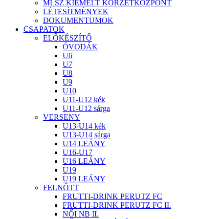
MLSZ KIEMELT KÖRZETKÖZPONT
LÉTESÍTMÉNYEK
DOKUMENTUMOK
CSAPATOK
ELŐKÉSZÍTŐ
ÓVODÁK
U6
U7
U8
U9
U10
U11-U12 kék
U11-U12 sárga
VERSENY
U13-U14 kék
U13-U14 sárga
U14 LEÁNY
U16-U17
U16 LEÁNY
U19
U19 LEÁNY
FELNŐTT
FRUTTI-DRINK PERUTZ FC
FRUTTI-DRINK PERUTZ FC II.
NŐI NB II.