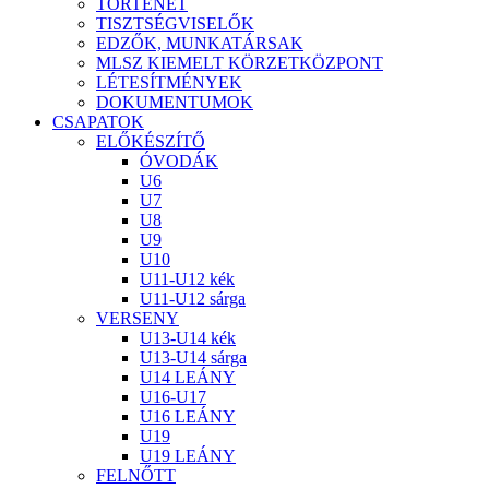
TÖRTÉNET
TISZTSÉGVISELŐK
EDZŐK, MUNKATÁRSAK
MLSZ KIEMELT KÖRZETKÖZPONT
LÉTESÍTMÉNYEK
DOKUMENTUMOK
CSAPATOK
ELŐKÉSZÍTŐ
ÓVODÁK
U6
U7
U8
U9
U10
U11-U12 kék
U11-U12 sárga
VERSENY
U13-U14 kék
U13-U14 sárga
U14 LEÁNY
U16-U17
U16 LEÁNY
U19
U19 LEÁNY
FELNŐTT