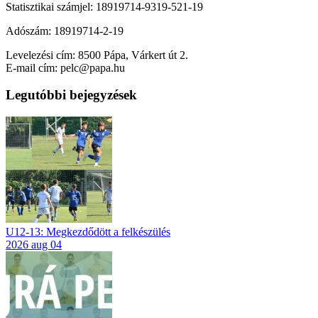
Statisztikai számjel: 18919714-9319-521-19
Adószám: 18919714-2-19
Levelezési cím: 8500 Pápa, Várkert út 2.
E-mail cím: pelc@papa.hu
Legutóbbi bejegyzések
U12-13: Megkezdődött a felkészülés
2026 aug 04