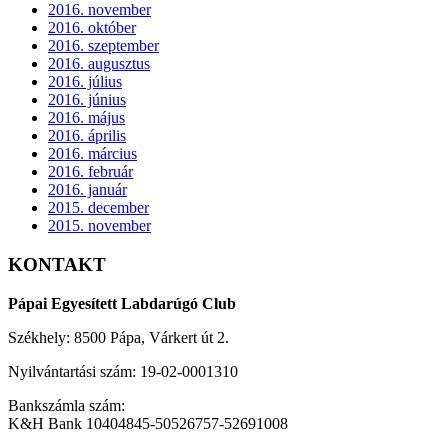
2016. november
2016. október
2016. szeptember
2016. augusztus
2016. július
2016. június
2016. május
2016. április
2016. március
2016. február
2016. január
2015. december
2015. november
KONTAKT
Pápai Egyesített Labdarúgó Club
Székhely: 8500 Pápa, Várkert út 2.
Nyilvántartási szám: 19-02-0001310
Bankszámla szám:
K&H Bank 10404845-50526757-52691008