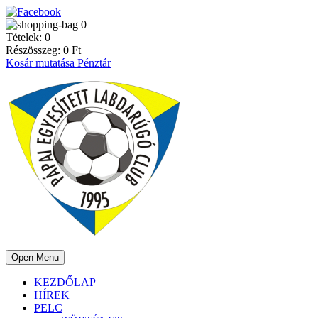
0
Tételek:
0
Részösszeg:
0
Ft
Kosár mutatása
Pénztár
Open Menu
KEZDŐLAP
HÍREK
PELC