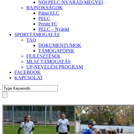
NŐI PELC-NYÁRÁD MEGYEI
BAJNOKSÁGOK
Pápai ELC
PELC
Perutz FC
PELC – Nyárád
SPORTTÁMOGATÁS
TAO
DOKUMENTUMOK
TÁMOGATÓINK
FEJLESZTÉSEK
MLSZ TÁMOGATÁS
UP-NEVELÉSI PROGRAM
FACEBOOK
KAPCSOLAT