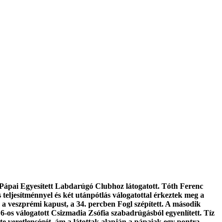
Pápai Egyesített Labdarúgó Clubhoz látogatott. Tóth Ferenc
 teljesítménnyel és két utánpótlás válogatottal érkeztek meg a
a a veszprémi kapust, a 34. percben Fogl szépített. A második
6-os válogatott Csizmadia Zsófia szabadrúgásból egyenlített. Tíz
e veretlenségét, ám a látottak alapján a pápaiak egy pontra