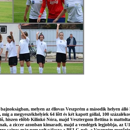
bajnokságban, melyen az éllovas Veszprém a második helyen álló 
míg a megyeszékhelyiek 64 lőtt és két kapott góllal, 100 százalékos
lidő, hiszen előbb Kilinkó Nóra, majd Vesztergom Bettina is mattolt
knak, a ziccer azonban kimaradt, majd a vendégek legjobbja, az U1
 erre sajnos már nem volt válasza a PELC-nek, a Veszprém megőrizt