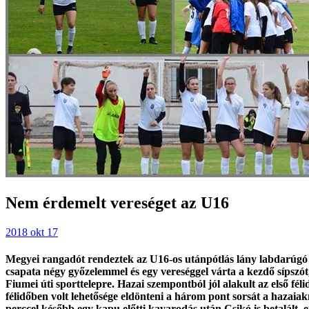
Nem érdemelt vereséget az U16
2018 okt 17
Megyei rangadót rendeztek az U16-os utánpótlás lány labdarúgó 
csapata négy győzelemmel és egy vereséggel várta a kezdő sípszót, 
Fiumei úti sporttelepre. Hazai szempontból jól alakult az első fé
félidőben volt lehetősége eldönteni a három pont sorsát a hazaia
perccel később egy kapu előtti kavarodás után Csikó is betalált,