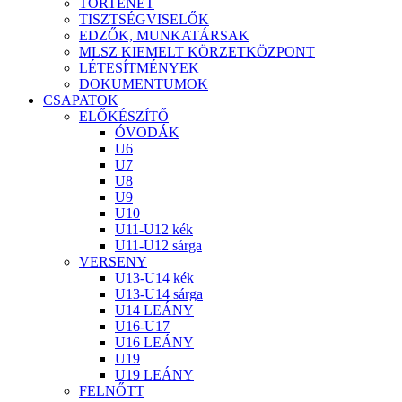
TÖRTÉNET
TISZTSÉGVISELŐK
EDZŐK, MUNKATÁRSAK
MLSZ KIEMELT KÖRZETKÖZPONT
LÉTESÍTMÉNYEK
DOKUMENTUMOK
CSAPATOK
ELŐKÉSZÍTŐ
ÓVODÁK
U6
U7
U8
U9
U10
U11-U12 kék
U11-U12 sárga
VERSENY
U13-U14 kék
U13-U14 sárga
U14 LEÁNY
U16-U17
U16 LEÁNY
U19
U19 LEÁNY
FELNŐTT