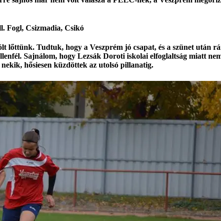
l. Fogl, Csizmadia, Csikó
gólt lőttünk. Tudtuk, hogy a Veszprém jó csapat, és a szünet után rá
 ellenfél. Sajnálom, hogy Lezsák Doroti iskolai elfoglaltság miatt n
k nekik, hősiesen küzdöttek az utolsó pillanatig.