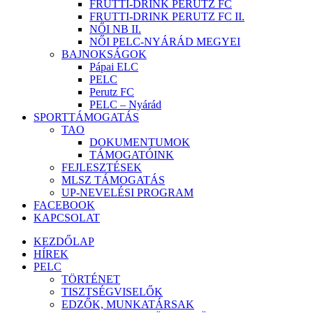
FRUTTI-DRINK PERUTZ FC
FRUTTI-DRINK PERUTZ FC II.
NŐI NB II.
NŐI PELC-NYÁRÁD MEGYEI
BAJNOKSÁGOK
Pápai ELC
PELC
Perutz FC
PELC – Nyárád
SPORTTÁMOGATÁS
TAO
DOKUMENTUMOK
TÁMOGATÓINK
FEJLESZTÉSEK
MLSZ TÁMOGATÁS
UP-NEVELÉSI PROGRAM
FACEBOOK
KAPCSOLAT
KEZDŐLAP
HÍREK
PELC
TÖRTÉNET
TISZTSÉGVISELŐK
EDZŐK, MUNKATÁRSAK