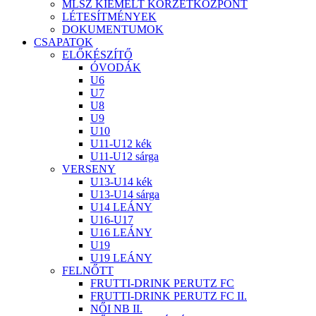
MLSZ KIEMELT KÖRZETKÖZPONT
LÉTESÍTMÉNYEK
DOKUMENTUMOK
CSAPATOK
ELŐKÉSZÍTŐ
ÓVODÁK
U6
U7
U8
U9
U10
U11-U12 kék
U11-U12 sárga
VERSENY
U13-U14 kék
U13-U14 sárga
U14 LEÁNY
U16-U17
U16 LEÁNY
U19
U19 LEÁNY
FELNŐTT
FRUTTI-DRINK PERUTZ FC
FRUTTI-DRINK PERUTZ FC II.
NŐI NB II.