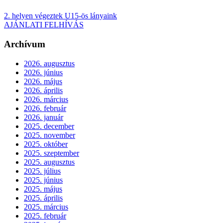
2. helyen végeztek U15-ös lányaink
AJÁNLATI FELHÍVÁS
Archívum
2026. augusztus
2026. június
2026. május
2026. április
2026. március
2026. február
2026. január
2025. december
2025. november
2025. október
2025. szeptember
2025. augusztus
2025. július
2025. június
2025. május
2025. április
2025. március
2025. február