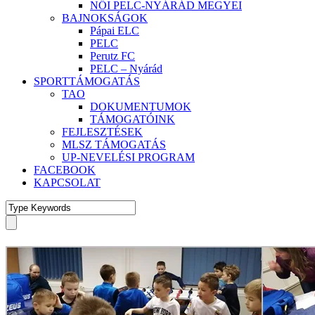
NŐI PELC-NYÁRÁD MEGYEI
BAJNOKSÁGOK
Pápai ELC
PELC
Perutz FC
PELC – Nyárád
SPORTTÁMOGATÁS
TAO
DOKUMENTUMOK
TÁMOGATÓINK
FEJLESZTÉSEK
MLSZ TÁMOGATÁS
UP-NEVELÉSI PROGRAM
FACEBOOK
KAPCSOLAT