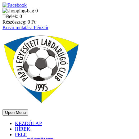
0
Tételek:
0
Részösszeg:
0
Ft
Kosár mutatása
Pénztár
Open Menu
KEZDŐLAP
HÍREK
PELC