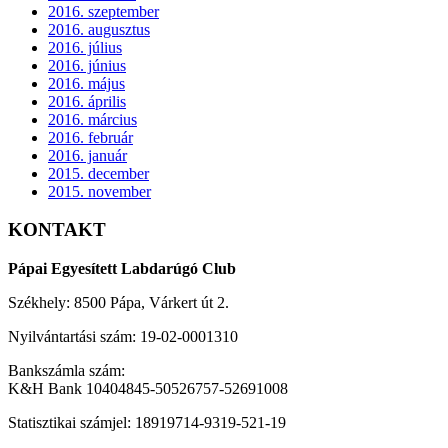
2016. szeptember
2016. augusztus
2016. július
2016. június
2016. május
2016. április
2016. március
2016. február
2016. január
2015. december
2015. november
KONTAKT
Pápai Egyesített Labdarúgó Club
Székhely: 8500 Pápa, Várkert út 2.
Nyilvántartási szám: 19-02-0001310
Bankszámla szám:
K&H Bank 10404845-50526757-52691008
Statisztikai számjel: 18919714-9319-521-19