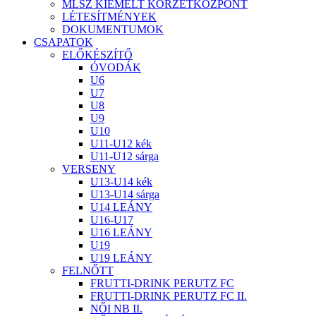
MLSZ KIEMELT KÖRZETKÖZPONT
LÉTESÍTMÉNYEK
DOKUMENTUMOK
CSAPATOK
ELŐKÉSZÍTŐ
ÓVODÁK
U6
U7
U8
U9
U10
U11-U12 kék
U11-U12 sárga
VERSENY
U13-U14 kék
U13-U14 sárga
U14 LEÁNY
U16-U17
U16 LEÁNY
U19
U19 LEÁNY
FELNŐTT
FRUTTI-DRINK PERUTZ FC
FRUTTI-DRINK PERUTZ FC II.
NŐI NB II.