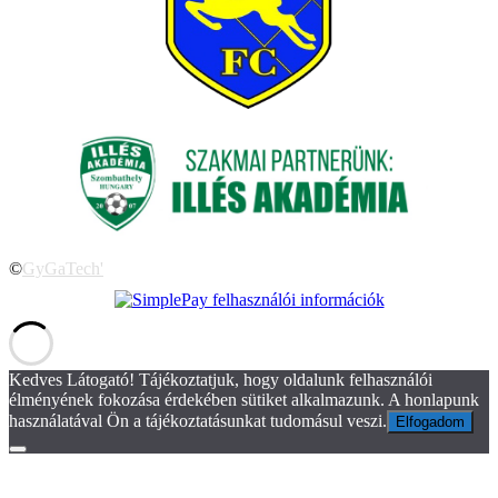
©
GyGaTech'
Kedves Látogató! Tájékoztatjuk, hogy oldalunk felhasználói
élményének fokozása érdekében sütiket alkalmazunk. A honlapunk
használatával Ön a tájékoztatásunkat tudomásul veszi.
Elfogadom