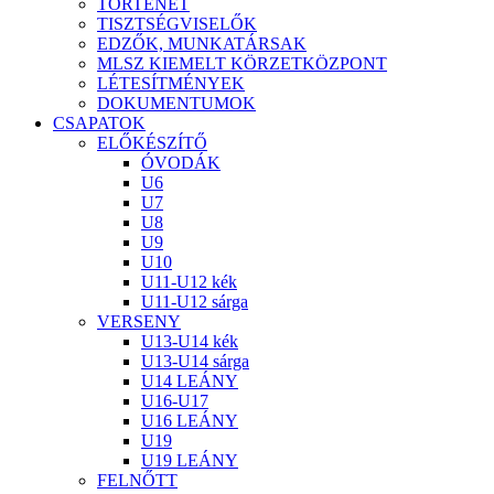
TÖRTÉNET
TISZTSÉGVISELŐK
EDZŐK, MUNKATÁRSAK
MLSZ KIEMELT KÖRZETKÖZPONT
LÉTESÍTMÉNYEK
DOKUMENTUMOK
CSAPATOK
ELŐKÉSZÍTŐ
ÓVODÁK
U6
U7
U8
U9
U10
U11-U12 kék
U11-U12 sárga
VERSENY
U13-U14 kék
U13-U14 sárga
U14 LEÁNY
U16-U17
U16 LEÁNY
U19
U19 LEÁNY
FELNŐTT