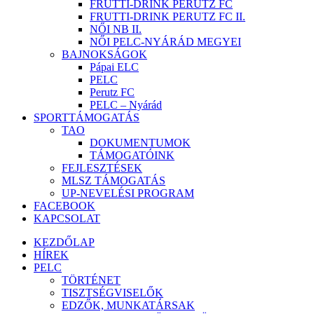
FRUTTI-DRINK PERUTZ FC
FRUTTI-DRINK PERUTZ FC II.
NŐI NB II.
NŐI PELC-NYÁRÁD MEGYEI
BAJNOKSÁGOK
Pápai ELC
PELC
Perutz FC
PELC – Nyárád
SPORTTÁMOGATÁS
TAO
DOKUMENTUMOK
TÁMOGATÓINK
FEJLESZTÉSEK
MLSZ TÁMOGATÁS
UP-NEVELÉSI PROGRAM
FACEBOOK
KAPCSOLAT
KEZDŐLAP
HÍREK
PELC
TÖRTÉNET
TISZTSÉGVISELŐK
EDZŐK, MUNKATÁRSAK