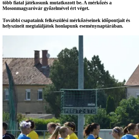
több fiatal játékosunk mutatkozott be. A mérkőzés a
Mosonmagyaróvár győzelmével ért véget.
További csapataink felkészülési mérkőzéseinek időpontjait és
helyszíneit megtaláljátok honlapunk eseménynaptárában.