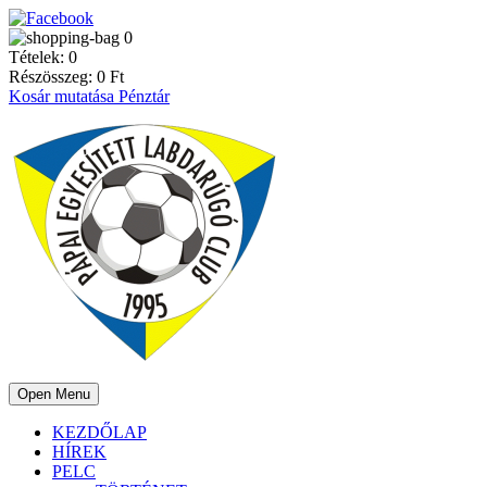
0
Tételek:
0
Részösszeg:
0
Ft
Kosár mutatása
Pénztár
Open Menu
KEZDŐLAP
HÍREK
PELC