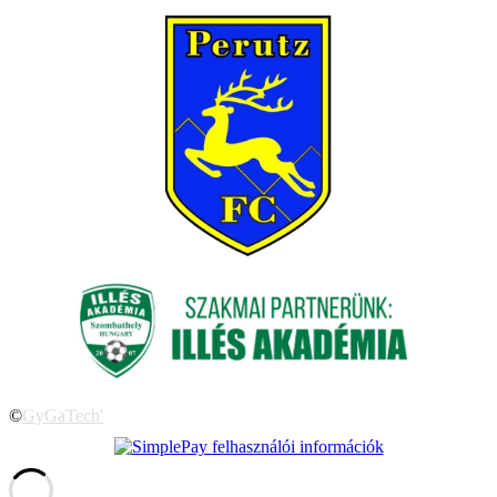
©
GyGaTech'