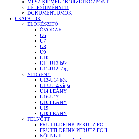
MLSZ KIEMELT KÖRZETKÖZPONT
LÉTESÍTMÉNYEK
DOKUMENTUMOK
CSAPATOK
ELŐKÉSZÍTŐ
ÓVODÁK
U6
U7
U8
U9
U10
U11-U12 kék
U11-U12 sárga
VERSENY
U13-U14 kék
U13-U14 sárga
U14 LEÁNY
U16-U17
U16 LEÁNY
U19
U19 LEÁNY
FELNŐTT
FRUTTI-DRINK PERUTZ FC
FRUTTI-DRINK PERUTZ FC II.
NŐI NB II.