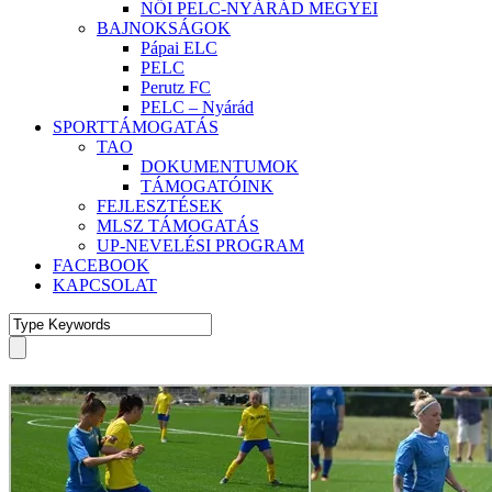
NŐI PELC-NYÁRÁD MEGYEI
BAJNOKSÁGOK
Pápai ELC
PELC
Perutz FC
PELC – Nyárád
SPORTTÁMOGATÁS
TAO
DOKUMENTUMOK
TÁMOGATÓINK
FEJLESZTÉSEK
MLSZ TÁMOGATÁS
UP-NEVELÉSI PROGRAM
FACEBOOK
KAPCSOLAT