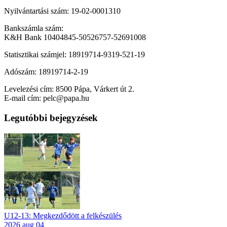
Nyilvántartási szám: 19-02-0001310
Bankszámla szám:
K&H Bank 10404845-50526757-52691008
Statisztikai számjel: 18919714-9319-521-19
Adószám: 18919714-2-19
Levelezési cím: 8500 Pápa, Várkert út 2.
E-mail cím: pelc@papa.hu
Legutóbbi bejegyzések
U12-13: Megkezdődött a felkészülés
2026 aug 04