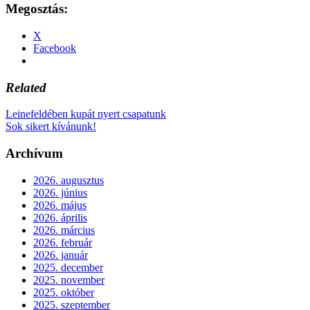
Megosztás:
X
Facebook
Related
Leinefeldében kupát nyert csapatunk
Sok sikert kívánunk!
Archívum
2026. augusztus
2026. június
2026. május
2026. április
2026. március
2026. február
2026. január
2025. december
2025. november
2025. október
2025. szeptember