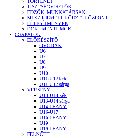
TÖRTÉNET
TISZTSÉGVISELŐK
EDZŐK, MUNKATÁRSAK
MLSZ KIEMELT KÖRZETKÖZPONT
LÉTESÍTMÉNYEK
DOKUMENTUMOK
CSAPATOK
ELŐKÉSZÍTŐ
ÓVODÁK
U6
U7
U8
U9
U10
U11-U12 kék
U11-U12 sárga
VERSENY
U13-U14 kék
U13-U14 sárga
U14 LEÁNY
U16-U17
U16 LEÁNY
U19
U19 LEÁNY
FELNŐTT