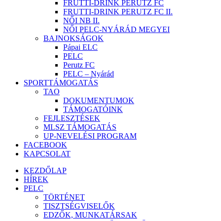
FRUTTI-DRINK PERUTZ FC
FRUTTI-DRINK PERUTZ FC II.
NŐI NB II.
NŐI PELC-NYÁRÁD MEGYEI
BAJNOKSÁGOK
Pápai ELC
PELC
Perutz FC
PELC – Nyárád
SPORTTÁMOGATÁS
TAO
DOKUMENTUMOK
TÁMOGATÓINK
FEJLESZTÉSEK
MLSZ TÁMOGATÁS
UP-NEVELÉSI PROGRAM
FACEBOOK
KAPCSOLAT
KEZDŐLAP
HÍREK
PELC
TÖRTÉNET
TISZTSÉGVISELŐK
EDZŐK, MUNKATÁRSAK