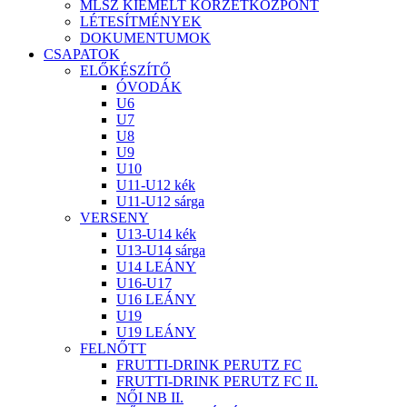
MLSZ KIEMELT KÖRZETKÖZPONT
LÉTESÍTMÉNYEK
DOKUMENTUMOK
CSAPATOK
ELŐKÉSZÍTŐ
ÓVODÁK
U6
U7
U8
U9
U10
U11-U12 kék
U11-U12 sárga
VERSENY
U13-U14 kék
U13-U14 sárga
U14 LEÁNY
U16-U17
U16 LEÁNY
U19
U19 LEÁNY
FELNŐTT
FRUTTI-DRINK PERUTZ FC
FRUTTI-DRINK PERUTZ FC II.
NŐI NB II.