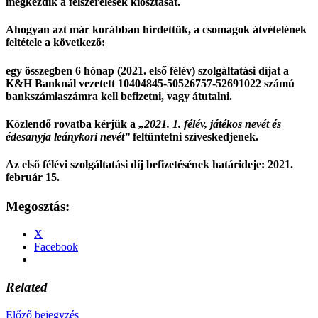
megkezdik a felszerelések kiosztását.
Ahogyan azt már korábban hirdettük, a csomagok átvételének
feltétele a következő:
egy összegben 6 hónap (2021. első félév) szolgáltatási díjat a
K&H Banknál vezetett 10404845-50526757-52691022 számú
bankszámlaszámra kell befizetni, vagy átutalni.
Közlendő rovatba kérjük a
„2021. 1. félév, játékos nevét és
édesanyja leánykori nevét”
feltüntetni szíveskedjenek.
Az első félévi szolgáltatási díj befizetésének határideje: 2021.
február 15.
Megosztás:
X
Facebook
Related
Előző bejegyzés