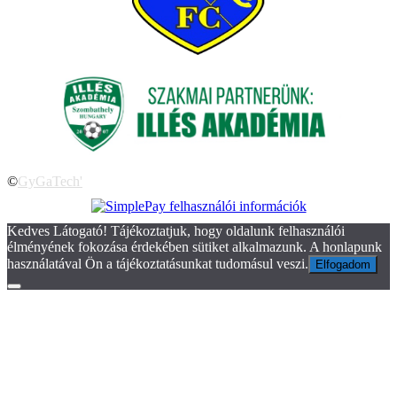
©
GyGaTech'
Kedves Látogató! Tájékoztatjuk, hogy oldalunk felhasználói
élményének fokozása érdekében sütiket alkalmazunk. A honlapunk
használatával Ön a tájékoztatásunkat tudomásul veszi.
Elfogadom