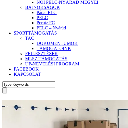
NŐI PELC-NYÁRÁD MEGYEI
BAJNOKSÁGOK
Pápai ELC
PELC
Perutz FC
PELC – Nyárád
SPORTTÁMOGATÁS
TAO
DOKUMENTUMOK
TÁMOGATÓINK
FEJLESZTÉSEK
MLSZ TÁMOGATÁS
UP-NEVELÉSI PROGRAM
FACEBOOK
KAPCSOLAT