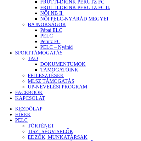
FRUTTI-DRINK PERUTZ FC
FRUTTI-DRINK PERUTZ FC II.
NŐI NB II.
NŐI PELC-NYÁRÁD MEGYEI
BAJNOKSÁGOK
Pápai ELC
PELC
Perutz FC
PELC – Nyárád
SPORTTÁMOGATÁS
TAO
DOKUMENTUMOK
TÁMOGATÓINK
FEJLESZTÉSEK
MLSZ TÁMOGATÁS
UP-NEVELÉSI PROGRAM
FACEBOOK
KAPCSOLAT
KEZDŐLAP
HÍREK
PELC
TÖRTÉNET
TISZTSÉGVISELŐK
EDZŐK, MUNKATÁRSAK