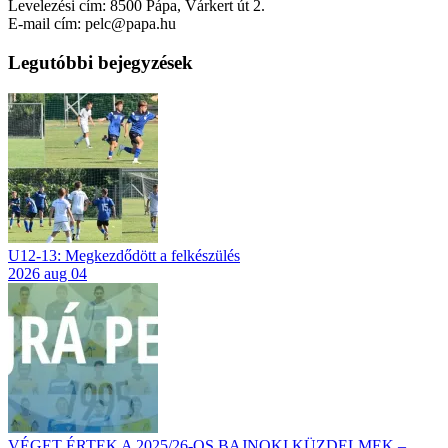
Levelezési cím: 8500 Pápa, Várkert út 2.
E-mail cím: pelc@papa.hu
Legutóbbi bejegyzések
U12-13: Megkezdődött a felkészülés
2026 aug 04
VÉGET ÉRTEK A 2025/26-OS BAJNOKI KÜZDELMEK –