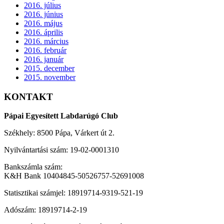
2016. július
2016. június
2016. május
2016. április
2016. március
2016. február
2016. január
2015. december
2015. november
KONTAKT
Pápai Egyesített Labdarúgó Club
Székhely: 8500 Pápa, Várkert út 2.
Nyilvántartási szám: 19-02-0001310
Bankszámla szám:
K&H Bank 10404845-50526757-52691008
Statisztikai számjel: 18919714-9319-521-19
Adószám: 18919714-2-19