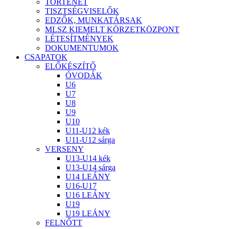
TÖRTÉNET
TISZTSÉGVISELŐK
EDZŐK, MUNKATÁRSAK
MLSZ KIEMELT KÖRZETKÖZPONT
LÉTESÍTMÉNYEK
DOKUMENTUMOK
CSAPATOK
ELŐKÉSZÍTŐ
ÓVODÁK
U6
U7
U8
U9
U10
U11-U12 kék
U11-U12 sárga
VERSENY
U13-U14 kék
U13-U14 sárga
U14 LEÁNY
U16-U17
U16 LEÁNY
U19
U19 LEÁNY
FELNŐTT