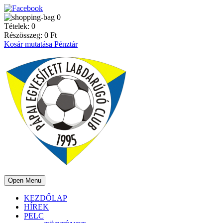
0
Tételek:
0
Részösszeg:
0
Ft
Kosár mutatása
Pénztár
Open Menu
KEZDŐLAP
HÍREK
PELC