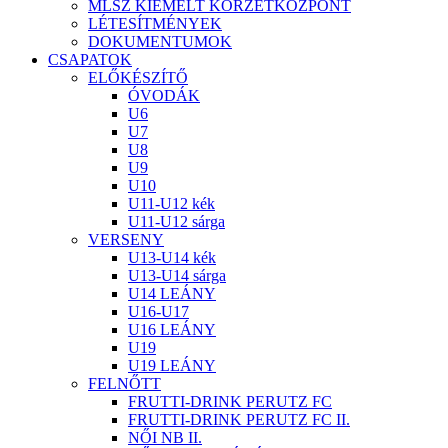
MLSZ KIEMELT KÖRZETKÖZPONT
LÉTESÍTMÉNYEK
DOKUMENTUMOK
CSAPATOK
ELŐKÉSZÍTŐ
ÓVODÁK
U6
U7
U8
U9
U10
U11-U12 kék
U11-U12 sárga
VERSENY
U13-U14 kék
U13-U14 sárga
U14 LEÁNY
U16-U17
U16 LEÁNY
U19
U19 LEÁNY
FELNŐTT
FRUTTI-DRINK PERUTZ FC
FRUTTI-DRINK PERUTZ FC II.
NŐI NB II.