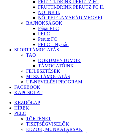
FRUTTI-DRINK PERUTZ FC
FRUTTI-DRINK PERUTZ FC II.
NŐI NB II.
NŐI PELC-NYÁRÁD MEGYEI
BAJNOKSÁGOK
Pápai ELC
PELC
Perutz FC
PELC – Nyárád
SPORTTÁMOGATÁS
TAO
DOKUMENTUMOK
TÁMOGATÓINK
FEJLESZTÉSEK
MLSZ TÁMOGATÁS
UP-NEVELÉSI PROGRAM
FACEBOOK
KAPCSOLAT
KEZDŐLAP
HÍREK
PELC
TÖRTÉNET
TISZTSÉGVISELŐK
EDZŐK, MUNKATÁRSAK