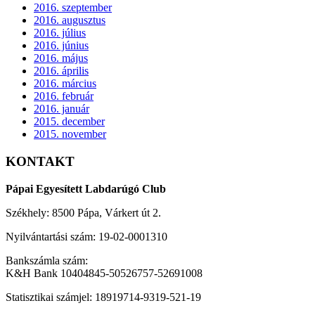
2016. szeptember
2016. augusztus
2016. július
2016. június
2016. május
2016. április
2016. március
2016. február
2016. január
2015. december
2015. november
KONTAKT
Pápai Egyesített Labdarúgó Club
Székhely: 8500 Pápa, Várkert út 2.
Nyilvántartási szám: 19-02-0001310
Bankszámla szám:
K&H Bank 10404845-50526757-52691008
Statisztikai számjel: 18919714-9319-521-19