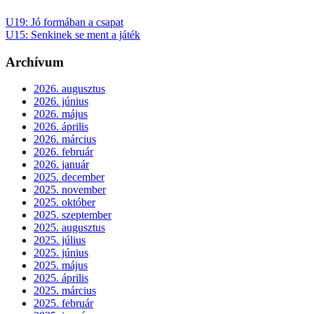
U19: Jó formában a csapat
U15: Senkinek se ment a játék
Archívum
2026. augusztus
2026. június
2026. május
2026. április
2026. március
2026. február
2026. január
2025. december
2025. november
2025. október
2025. szeptember
2025. augusztus
2025. július
2025. június
2025. május
2025. április
2025. március
2025. február