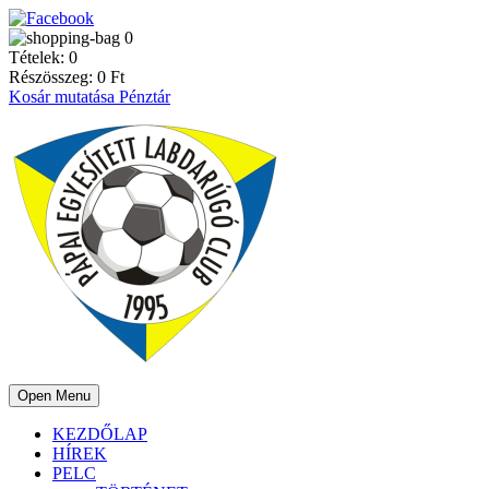
0
Tételek:
0
Részösszeg:
0
Ft
Kosár mutatása
Pénztár
Open Menu
KEZDŐLAP
HÍREK
PELC