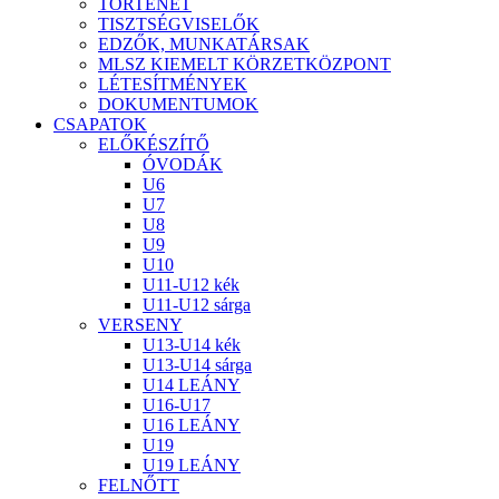
TÖRTÉNET
TISZTSÉGVISELŐK
EDZŐK, MUNKATÁRSAK
MLSZ KIEMELT KÖRZETKÖZPONT
LÉTESÍTMÉNYEK
DOKUMENTUMOK
CSAPATOK
ELŐKÉSZÍTŐ
ÓVODÁK
U6
U7
U8
U9
U10
U11-U12 kék
U11-U12 sárga
VERSENY
U13-U14 kék
U13-U14 sárga
U14 LEÁNY
U16-U17
U16 LEÁNY
U19
U19 LEÁNY
FELNŐTT