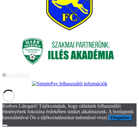
©
GyGaTech'
Kedves Látogató! Tájékoztatjuk, hogy oldalunk felhasználói
élményének fokozása érdekében sütiket alkalmazunk. A honlapunk
használatával Ön a tájékoztatásunkat tudomásul veszi.
Elfogadom