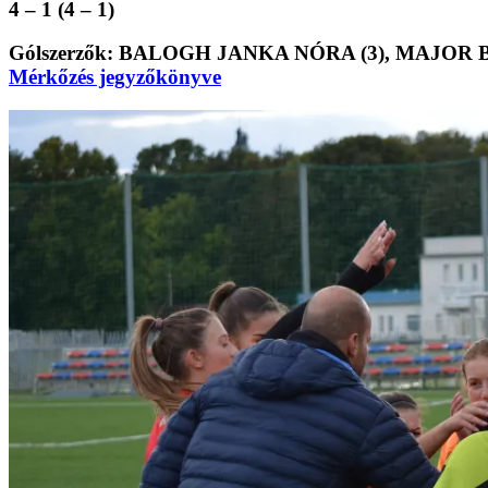
4 – 1 (4 – 1)
Gólszerzők:
BALOGH JANKA NÓRA (3), MAJOR 
Mérkőzés jegyzőkönyve