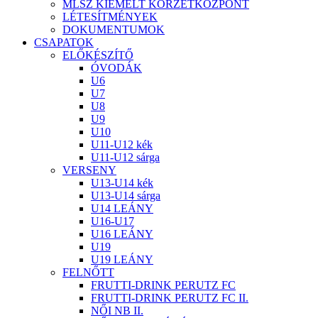
MLSZ KIEMELT KÖRZETKÖZPONT
LÉTESÍTMÉNYEK
DOKUMENTUMOK
CSAPATOK
ELŐKÉSZÍTŐ
ÓVODÁK
U6
U7
U8
U9
U10
U11-U12 kék
U11-U12 sárga
VERSENY
U13-U14 kék
U13-U14 sárga
U14 LEÁNY
U16-U17
U16 LEÁNY
U19
U19 LEÁNY
FELNŐTT
FRUTTI-DRINK PERUTZ FC
FRUTTI-DRINK PERUTZ FC II.
NŐI NB II.