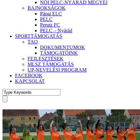
NŐI PELC-NYÁRÁD MEGYEI
BAJNOKSÁGOK
Pápai ELC
PELC
Perutz FC
PELC – Nyárád
SPORTTÁMOGATÁS
TAO
DOKUMENTUMOK
TÁMOGATÓINK
FEJLESZTÉSEK
MLSZ TÁMOGATÁS
UP-NEVELÉSI PROGRAM
FACEBOOK
KAPCSOLAT