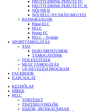
FRUTTI-DRINK PERUTZ FC
FRUTTI-DRINK PERUTZ FC II.
NŐI NB II.
NŐI PELC-NYÁRÁD MEGYEI
BAJNOKSÁGOK
Pápai ELC
PELC
Perutz FC
PELC – Nyárád
SPORTTÁMOGATÁS
TAO
DOKUMENTUMOK
TÁMOGATÓINK
FEJLESZTÉSEK
MLSZ TÁMOGATÁS
UP-NEVELÉSI PROGRAM
FACEBOOK
KAPCSOLAT
KEZDŐLAP
HÍREK
PELC
TÖRTÉNET
TISZTSÉGVISELŐK
EDZŐK, MUNKATÁRSAK