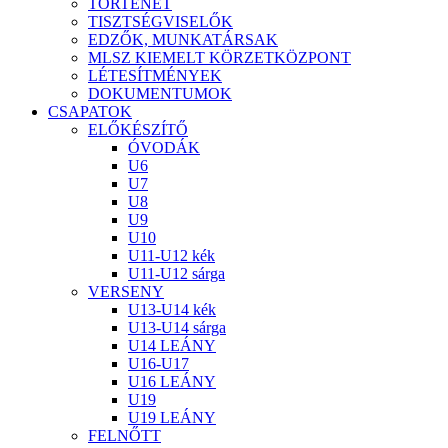
TÖRTÉNET
TISZTSÉGVISELŐK
EDZŐK, MUNKATÁRSAK
MLSZ KIEMELT KÖRZETKÖZPONT
LÉTESÍTMÉNYEK
DOKUMENTUMOK
CSAPATOK
ELŐKÉSZÍTŐ
ÓVODÁK
U6
U7
U8
U9
U10
U11-U12 kék
U11-U12 sárga
VERSENY
U13-U14 kék
U13-U14 sárga
U14 LEÁNY
U16-U17
U16 LEÁNY
U19
U19 LEÁNY
FELNŐTT