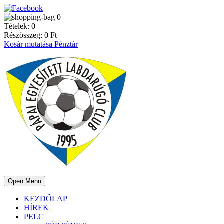
0
Tételek:
0
Részösszeg:
0
Ft
Kosár mutatása
Pénztár
Open Menu
KEZDŐLAP
HÍREK
PELC