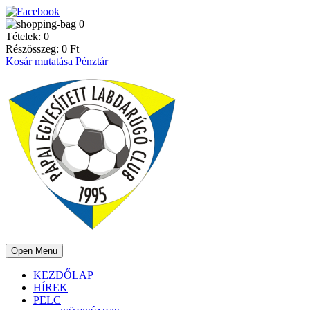
0
Tételek:
0
Részösszeg:
0
Ft
Kosár mutatása
Pénztár
Open Menu
KEZDŐLAP
HÍREK
PELC