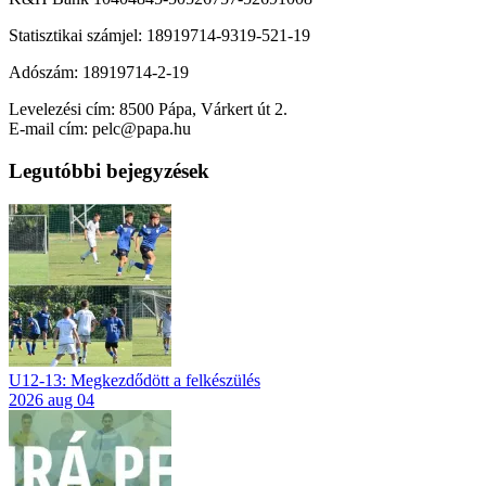
Statisztikai számjel: 18919714-9319-521-19
Adószám: 18919714-2-19
Levelezési cím: 8500 Pápa, Várkert út 2.
E-mail cím: pelc@papa.hu
Legutóbbi bejegyzések
U12-13: Megkezdődött a felkészülés
2026 aug 04