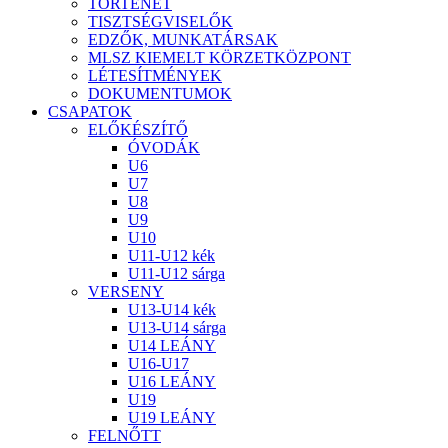
TÖRTÉNET
TISZTSÉGVISELŐK
EDZŐK, MUNKATÁRSAK
MLSZ KIEMELT KÖRZETKÖZPONT
LÉTESÍTMÉNYEK
DOKUMENTUMOK
CSAPATOK
ELŐKÉSZÍTŐ
ÓVODÁK
U6
U7
U8
U9
U10
U11-U12 kék
U11-U12 sárga
VERSENY
U13-U14 kék
U13-U14 sárga
U14 LEÁNY
U16-U17
U16 LEÁNY
U19
U19 LEÁNY
FELNŐTT