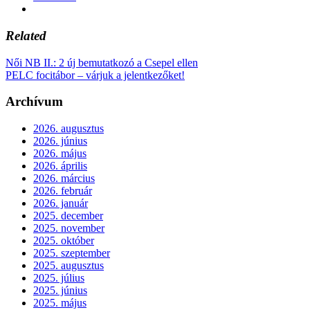
Related
Női NB II.: 2 új bemutatkozó a Csepel ellen
PELC focitábor – várjuk a jelentkezőket!
Archívum
2026. augusztus
2026. június
2026. május
2026. április
2026. március
2026. február
2026. január
2025. december
2025. november
2025. október
2025. szeptember
2025. augusztus
2025. július
2025. június
2025. május