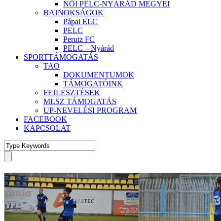
NŐI PELC-NYÁRÁD MEGYEI
BAJNOKSÁGOK
Pápai ELC
PELC
Perutz FC
PELC – Nyárád
SPORTTÁMOGATÁS
TAO
DOKUMENTUMOK
TÁMOGATÓINK
FEJLESZTÉSEK
MLSZ TÁMOGATÁS
UP-NEVELÉSI PROGRAM
FACEBOOK
KAPCSOLAT