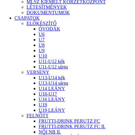
MLSZ KIEMELT KÖRZETKÖZPONT
LÉTESÍTMÉNYEK
DOKUMENTUMOK
CSAPATOK
ELŐKÉSZÍTŐ
ÓVODÁK
U6
U7
U8
U9
U10
U11-U12 kék
U11-U12 sárga
VERSENY
U13-U14 kék
U13-U14 sárga
U14 LEÁNY
U16-U17
U16 LEÁNY
U19
U19 LEÁNY
FELNŐTT
FRUTTI-DRINK PERUTZ FC
FRUTTI-DRINK PERUTZ FC II.
NŐI NB II.