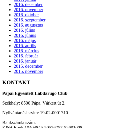
2016. december
2016. november
2016. október
2016. szeptember
2016. augusztus
2016. július
2016. június
2016. május
2016. április
2016. március
2016. február
2016. január
2015. december
2015. november
KONTAKT
Pápai Egyesített Labdarúgó Club
Székhely: 8500 Pápa, Várkert út 2.
Nyilvántartási szám: 19-02-0001310
Bankszámla szám:
K&H Bank 10404845-50526757-52691008