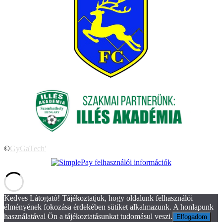
©
GyGaTech'
Kedves Látogató! Tájékoztatjuk, hogy oldalunk felhasználói
élményének fokozása érdekében sütiket alkalmazunk. A honlapunk
használatával Ön a tájékoztatásunkat tudomásul veszi.
Elfogadom