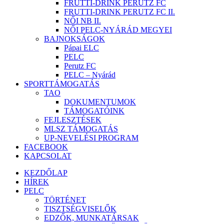
FRUTTI-DRINK PERUTZ FC
FRUTTI-DRINK PERUTZ FC II.
NŐI NB II.
NŐI PELC-NYÁRÁD MEGYEI
BAJNOKSÁGOK
Pápai ELC
PELC
Perutz FC
PELC – Nyárád
SPORTTÁMOGATÁS
TAO
DOKUMENTUMOK
TÁMOGATÓINK
FEJLESZTÉSEK
MLSZ TÁMOGATÁS
UP-NEVELÉSI PROGRAM
FACEBOOK
KAPCSOLAT
KEZDŐLAP
HÍREK
PELC
TÖRTÉNET
TISZTSÉGVISELŐK
EDZŐK, MUNKATÁRSAK