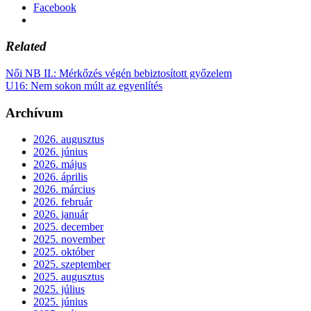
Facebook
Related
Női NB II.: Mérkőzés végén bebiztosított győzelem
U16: Nem sokon múlt az egyenlítés
Archívum
2026. augusztus
2026. június
2026. május
2026. április
2026. március
2026. február
2026. január
2025. december
2025. november
2025. október
2025. szeptember
2025. augusztus
2025. július
2025. június