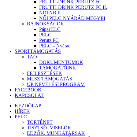
FRUTTI-DRINK PERUTZ FC
FRUTTI-DRINK PERUTZ FC II.
NŐI NB II.
NŐI PELC-NYÁRÁD MEGYEI
BAJNOKSÁGOK
Pápai ELC
PELC
Perutz FC
PELC – Nyárád
SPORTTÁMOGATÁS
TAO
DOKUMENTUMOK
TÁMOGATÓINK
FEJLESZTÉSEK
MLSZ TÁMOGATÁS
UP-NEVELÉSI PROGRAM
FACEBOOK
KAPCSOLAT
KEZDŐLAP
HÍREK
PELC
TÖRTÉNET
TISZTSÉGVISELŐK
EDZŐK, MUNKATÁRSAK