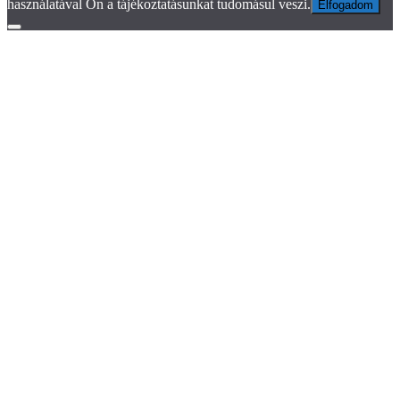
használatával Ön a tájékoztatásunkat tudomásul veszi.
Elfogadom