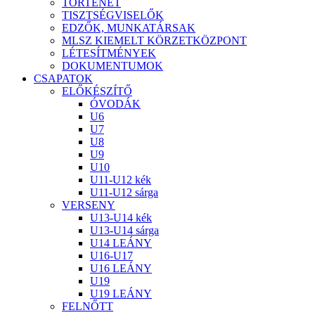
TÖRTÉNET
TISZTSÉGVISELŐK
EDZŐK, MUNKATÁRSAK
MLSZ KIEMELT KÖRZETKÖZPONT
LÉTESÍTMÉNYEK
DOKUMENTUMOK
CSAPATOK
ELŐKÉSZÍTŐ
ÓVODÁK
U6
U7
U8
U9
U10
U11-U12 kék
U11-U12 sárga
VERSENY
U13-U14 kék
U13-U14 sárga
U14 LEÁNY
U16-U17
U16 LEÁNY
U19
U19 LEÁNY
FELNŐTT