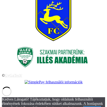
©
GyGaTech'
Kedves Látogató! Tájékoztatjuk, hogy oldalunk felhasználói
élményének fokozása érdekében sütiket alkalmazunk. A honlapunk