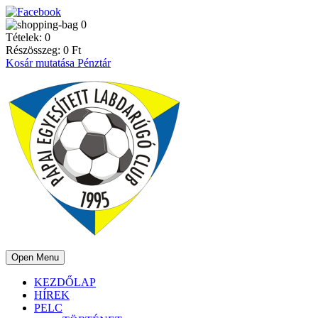
0
Tételek:
0
Részösszeg:
0
Ft
Kosár mutatása
Pénztár
Open Menu
KEZDŐLAP
HÍREK
PELC