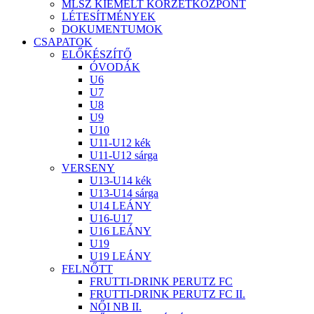
MLSZ KIEMELT KÖRZETKÖZPONT
LÉTESÍTMÉNYEK
DOKUMENTUMOK
CSAPATOK
ELŐKÉSZÍTŐ
ÓVODÁK
U6
U7
U8
U9
U10
U11-U12 kék
U11-U12 sárga
VERSENY
U13-U14 kék
U13-U14 sárga
U14 LEÁNY
U16-U17
U16 LEÁNY
U19
U19 LEÁNY
FELNŐTT
FRUTTI-DRINK PERUTZ FC
FRUTTI-DRINK PERUTZ FC II.
NŐI NB II.