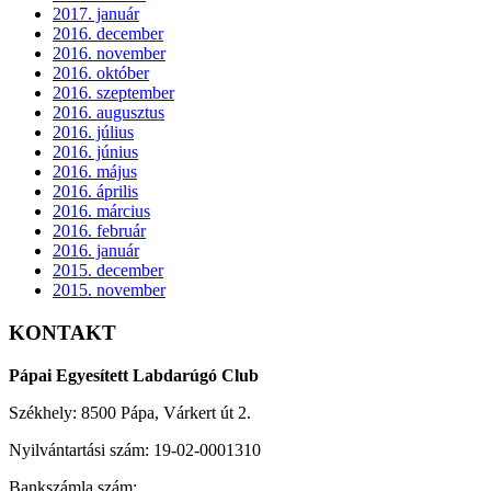
2017. január
2016. december
2016. november
2016. október
2016. szeptember
2016. augusztus
2016. július
2016. június
2016. május
2016. április
2016. március
2016. február
2016. január
2015. december
2015. november
KONTAKT
Pápai Egyesített Labdarúgó Club
Székhely: 8500 Pápa, Várkert út 2.
Nyilvántartási szám: 19-02-0001310
Bankszámla szám: