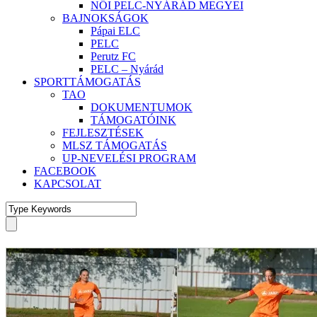
NŐI PELC-NYÁRÁD MEGYEI
BAJNOKSÁGOK
Pápai ELC
PELC
Perutz FC
PELC – Nyárád
SPORTTÁMOGATÁS
TAO
DOKUMENTUMOK
TÁMOGATÓINK
FEJLESZTÉSEK
MLSZ TÁMOGATÁS
UP-NEVELÉSI PROGRAM
FACEBOOK
KAPCSOLAT