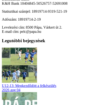
K&H Bank 10404845-50526757-52691008
Statisztikai számjel: 18919714-9319-521-19
Adószám: 18919714-2-19
Levelezési cím: 8500 Pápa, Várkert út 2.
E-mail cím: pelc@papa.hu
Legutóbbi bejegyzések
U12-13: Megkezdődött a felkészülés
2026 aug 04