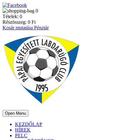
0
Tételek:
0
Részösszeg:
0
Ft
Kosár mutatása
Pénztár
Open Menu
KEZDŐLAP
HÍREK
PELC