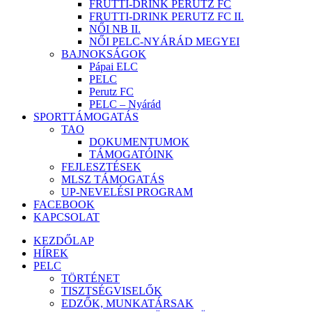
FRUTTI-DRINK PERUTZ FC
FRUTTI-DRINK PERUTZ FC II.
NŐI NB II.
NŐI PELC-NYÁRÁD MEGYEI
BAJNOKSÁGOK
Pápai ELC
PELC
Perutz FC
PELC – Nyárád
SPORTTÁMOGATÁS
TAO
DOKUMENTUMOK
TÁMOGATÓINK
FEJLESZTÉSEK
MLSZ TÁMOGATÁS
UP-NEVELÉSI PROGRAM
FACEBOOK
KAPCSOLAT
KEZDŐLAP
HÍREK
PELC
TÖRTÉNET
TISZTSÉGVISELŐK
EDZŐK, MUNKATÁRSAK