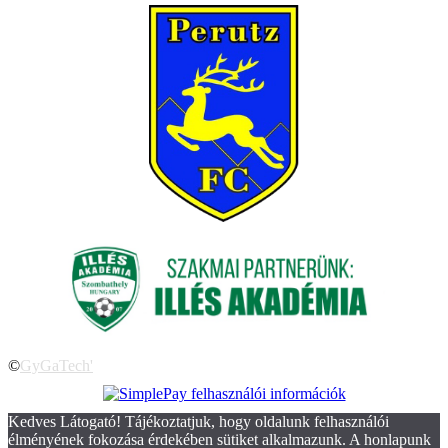
©
GyGaTech'
Kedves Látogató! Tájékoztatjuk, hogy oldalunk felhasználói
élményének fokozása érdekében sütiket alkalmazunk. A honlapunk