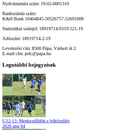
Nyilvántartási szám: 19-02-0001310
Bankszámla szám:
K&H Bank 10404845-50526757-52691008
Statisztikai számjel: 18919714-9319-521-19
Adószám: 18919714-2-19
Levelezési cím: 8500 Pápa, Várkert út 2.
E-mail cím: pelc@papa.hu
Legutóbbi bejegyzések
U12-13: Megkezdődött a felkészülés
2026 aug 04