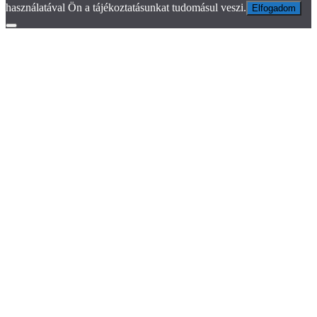
használatával Ön a tájékoztatásunkat tudomásul veszi.
Elfogadom