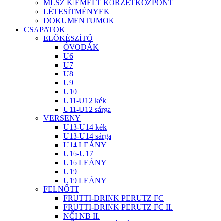
MLSZ KIEMELT KÖRZETKÖZPONT
LÉTESÍTMÉNYEK
DOKUMENTUMOK
CSAPATOK
ELŐKÉSZÍTŐ
ÓVODÁK
U6
U7
U8
U9
U10
U11-U12 kék
U11-U12 sárga
VERSENY
U13-U14 kék
U13-U14 sárga
U14 LEÁNY
U16-U17
U16 LEÁNY
U19
U19 LEÁNY
FELNŐTT
FRUTTI-DRINK PERUTZ FC
FRUTTI-DRINK PERUTZ FC II.
NŐI NB II.