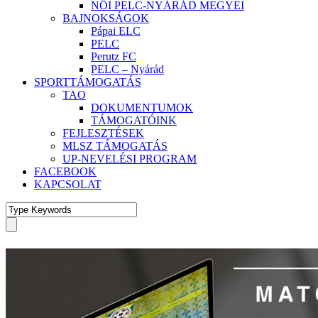
NŐI PELC-NYÁRÁD MEGYEI
BAJNOKSÁGOK
Pápai ELC
PELC
Perutz FC
PELC – Nyárád
SPORTTÁMOGATÁS
TAO
DOKUMENTUMOK
TÁMOGATÓINK
FEJLESZTÉSEK
MLSZ TÁMOGATÁS
UP-NEVELÉSI PROGRAM
FACEBOOK
KAPCSOLAT