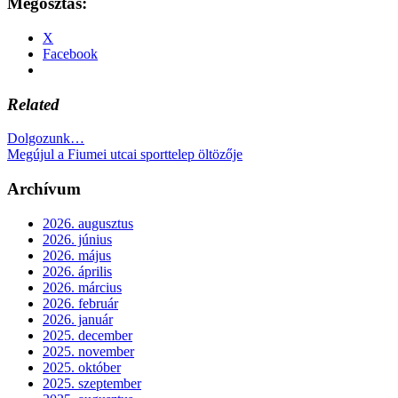
Megosztás:
X
Facebook
Related
Dolgozunk…
Megújul a Fiumei utcai sporttelep öltözője
Archívum
2026. augusztus
2026. június
2026. május
2026. április
2026. március
2026. február
2026. január
2025. december
2025. november
2025. október
2025. szeptember