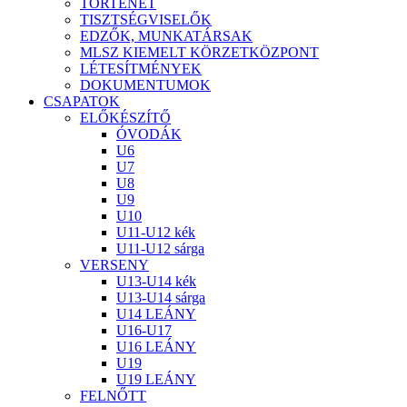
TÖRTÉNET
TISZTSÉGVISELŐK
EDZŐK, MUNKATÁRSAK
MLSZ KIEMELT KÖRZETKÖZPONT
LÉTESÍTMÉNYEK
DOKUMENTUMOK
CSAPATOK
ELŐKÉSZÍTŐ
ÓVODÁK
U6
U7
U8
U9
U10
U11-U12 kék
U11-U12 sárga
VERSENY
U13-U14 kék
U13-U14 sárga
U14 LEÁNY
U16-U17
U16 LEÁNY
U19
U19 LEÁNY
FELNŐTT