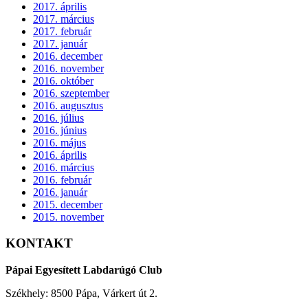
2017. április
2017. március
2017. február
2017. január
2016. december
2016. november
2016. október
2016. szeptember
2016. augusztus
2016. július
2016. június
2016. május
2016. április
2016. március
2016. február
2016. január
2015. december
2015. november
KONTAKT
Pápai Egyesített Labdarúgó Club
Székhely: 8500 Pápa, Várkert út 2.