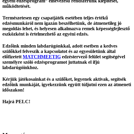
egyéni edzésprogram” elnevezésű rendszerünk kiépítését,
működtetését.
Természetesen egy csapatjáték esetében teljes értékű
edzésmunkáról nem igazán beszélhetünk, de átmenetileg jó
megoldás lehet, és helyesen alkalmazva remek képességfejlesztő
eszközként is értelmezhető az egyéni edzés.
Edzőink minden labdarúgónkkal, adott esetben a kedves
szülőkkel felveszik a kapcsolatot és az egyesületünk által
előfizetett
MATCHMEETIG
edzéstervező felület segítségével
személyre szóló edzésprogramot juttatnak el ifjú
labdarúgóinkhoz.
Kérjük játékosainkat és a szülőket, legyenek aktívak, segítsék
edzőink munkáját, igyekezzünk együtt túljutni ezen az átmeneti
időszakon!
Hajrá PELC!