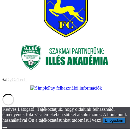
©
GyGaTech'
Kedves Látogató! Tájékoztatjuk, hogy oldalunk felhasználói
élményének fokozása érdekében sütiket alkalmazunk. A honlapunk
használatával Ön a tájékoztatásunkat tudomásul veszi.
Elfogadom