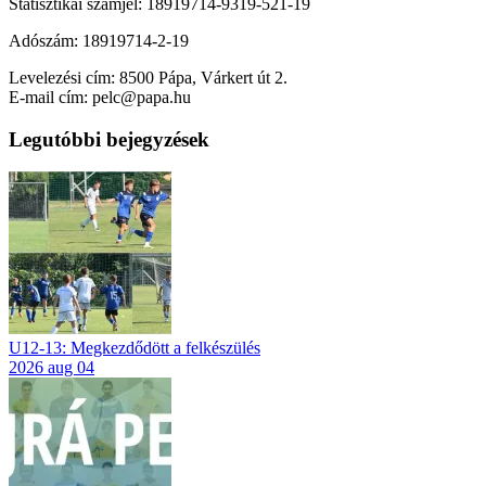
Statisztikai számjel: 18919714-9319-521-19
Adószám: 18919714-2-19
Levelezési cím: 8500 Pápa, Várkert út 2.
E-mail cím: pelc@papa.hu
Legutóbbi bejegyzések
U12-13: Megkezdődött a felkészülés
2026 aug 04