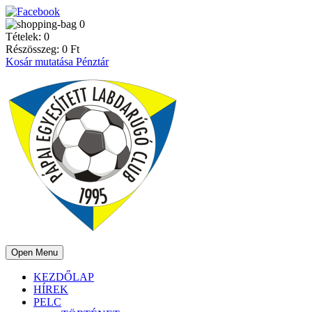
0
Tételek:
0
Részösszeg:
0
Ft
Kosár mutatása
Pénztár
Open Menu
KEZDŐLAP
HÍREK
PELC