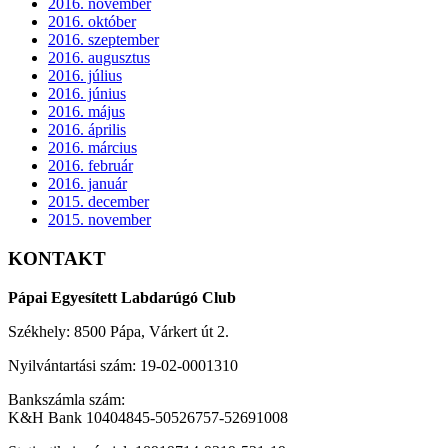
2016. november
2016. október
2016. szeptember
2016. augusztus
2016. július
2016. június
2016. május
2016. április
2016. március
2016. február
2016. január
2015. december
2015. november
KONTAKT
Pápai Egyesített Labdarúgó Club
Székhely: 8500 Pápa, Várkert út 2.
Nyilvántartási szám: 19-02-0001310
Bankszámla szám:
K&H Bank 10404845-50526757-52691008