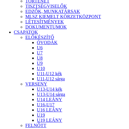
TÖRTÉNET
TISZTSÉGVISELŐK
EDZŐK, MUNKATÁRSAK
MLSZ KIEMELT KÖRZETKÖZPONT
LÉTESÍTMÉNYEK
DOKUMENTUMOK
CSAPATOK
ELŐKÉSZÍTŐ
ÓVODÁK
U6
U7
U8
U9
U10
U11-U12 kék
U11-U12 sárga
VERSENY
U13-U14 kék
U13-U14 sárga
U14 LEÁNY
U16-U17
U16 LEÁNY
U19
U19 LEÁNY
FELNŐTT