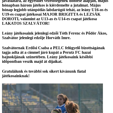
javaslatára, az egyesület vezetőségének döntése alapján,
május
hónapban három játékos is kiérdemelte a jutalmat. Május
hónap legjobb utánpótlás labdarúgói tehát, az leány U16-os és
U19-es csapat játékosai
MAJOR BRIGITTA és LEZSÁK
DOROTI,
valamint az U13-as és U14-es csapat játékosa
LAKATOS SZALVÁTOR!
Leány játékosaink jelenlegi edzői Tóth Ferenc és Pődör Ákos,
Szalvátor jelenlegi edzője Horváth Imre.
Szalvátornak Erdősi Csaba a PELC felügyelő bizottságának
tagja adta át a címmel járó kupát a Perutz FC hazai
bajnokijának szünetében. Leány játékosaink későbbi
időpontban veszik majd át díjaikat.
Gratulálunk és további sok sikert kívánunk fiatal
játékosainknak!