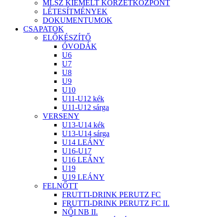
MLSZ KIEMELT KÖRZETKÖZPONT
LÉTESÍTMÉNYEK
DOKUMENTUMOK
CSAPATOK
ELŐKÉSZÍTŐ
ÓVODÁK
U6
U7
U8
U9
U10
U11-U12 kék
U11-U12 sárga
VERSENY
U13-U14 kék
U13-U14 sárga
U14 LEÁNY
U16-U17
U16 LEÁNY
U19
U19 LEÁNY
FELNŐTT
FRUTTI-DRINK PERUTZ FC
FRUTTI-DRINK PERUTZ FC II.
NŐI NB II.