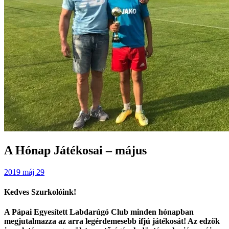
A Hónap Játékosai – május
2019 máj 29
Kedves Szurkolóink!
A Pápai Egyesített Labdarúgó Club minden hónapban
megjutalmazza az arra legérdemesebb ifjú játékosát! Az edzők