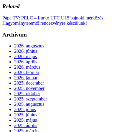
Related
Pápa TV: PELC – Lurkó UFC U15 bajnoki mérkőzés
Hagyományteremtő rendezvényre készülünk!
Archívum
2026. augusztus
2026. június
2026. május
2026. április
2026. március
2026. február
2026. január
2025. december
2025. november
2025. október
2025. szeptember
2025. augusztus
2025. július
2025. június
2025. május
2025. április
2025. március