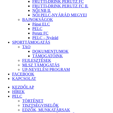
FRUTTI-DRINK PERUTZ FC
FRUTTI-DRINK PERUTZ FC II.
NŐI NB II.
NŐI PELC-NYÁRÁD MEGYEI
BAJNOKSÁGOK
Pápai ELC
PELC
Perutz FC
PELC – Nyárád
SPORTTÁMOGATÁS
TAO
DOKUMENTUMOK
TÁMOGATÓINK
FEJLESZTÉSEK
MLSZ TÁMOGATÁS
UP-NEVELÉSI PROGRAM
FACEBOOK
KAPCSOLAT
KEZDŐLAP
HÍREK
PELC
TÖRTÉNET
TISZTSÉGVISELŐK
EDZŐK, MUNKATÁRSAK