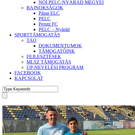
NŐI PELC-NYÁRÁD MEGYEI
BAJNOKSÁGOK
Pápai ELC
PELC
Perutz FC
PELC – Nyárád
SPORTTÁMOGATÁS
TAO
DOKUMENTUMOK
TÁMOGATÓINK
FEJLESZTÉSEK
MLSZ TÁMOGATÁS
UP-NEVELÉSI PROGRAM
FACEBOOK
KAPCSOLAT