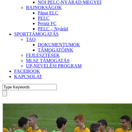
NŐI PELC-NYÁRÁD MEGYEI
BAJNOKSÁGOK
Pápai ELC
PELC
Perutz FC
PELC – Nyárád
SPORTTÁMOGATÁS
TAO
DOKUMENTUMOK
TÁMOGATÓINK
FEJLESZTÉSEK
MLSZ TÁMOGATÁS
UP-NEVELÉSI PROGRAM
FACEBOOK
KAPCSOLAT