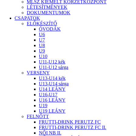
MLSZ KIEMELT KÖRZETKÖZPONT
LÉTESÍTMÉNYEK
DOKUMENTUMOK
CSAPATOK
ELŐKÉSZÍTŐ
ÓVODÁK
U6
U7
U8
U9
U10
U11-U12 kék
U11-U12 sárga
VERSENY
U13-U14 kék
U13-U14 sárga
U14 LEÁNY
U16-U17
U16 LEÁNY
U19
U19 LEÁNY
FELNŐTT
FRUTTI-DRINK PERUTZ FC
FRUTTI-DRINK PERUTZ FC II.
NŐI NB II.