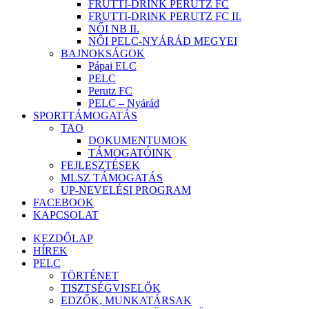
FRUTTI-DRINK PERUTZ FC
FRUTTI-DRINK PERUTZ FC II.
NŐI NB II.
NŐI PELC-NYÁRÁD MEGYEI
BAJNOKSÁGOK
Pápai ELC
PELC
Perutz FC
PELC – Nyárád
SPORTTÁMOGATÁS
TAO
DOKUMENTUMOK
TÁMOGATÓINK
FEJLESZTÉSEK
MLSZ TÁMOGATÁS
UP-NEVELÉSI PROGRAM
FACEBOOK
KAPCSOLAT
KEZDŐLAP
HÍREK
PELC
TÖRTÉNET
TISZTSÉGVISELŐK
EDZŐK, MUNKATÁRSAK