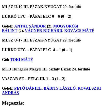
MLSZ U-19 III. ÉSZAK-NYUGAT 29. forduló
LURKÓ UFC – PÁPAI ELC 0 – 6 (0 – 2)
Gólok:
ANTAL SÁNDOR
(2),
MOGYORÓSI
BÁLINT
(2),
VÁGNER RICHÁRD
,
KOVÁCS MÁTÉ
MLSZ U-17 III. ÉSZAK-NYUGAT 29. forduló
LURKÓ UFC – PÁPAI ELC 4 – 1 (0 – 1)
Gól:
TOKI MÁTÉ
MTD Hungária Megyei III. osztály Észak 24. forduló
VASZAR SE – PELC III. 1 – 3 (1 – 2)
Gólok:
PETŐ DÁNIEL
,
BÁBITS LÁSZLÓ
,
KOVALSZKI
ANDRÁS
Megosztás: