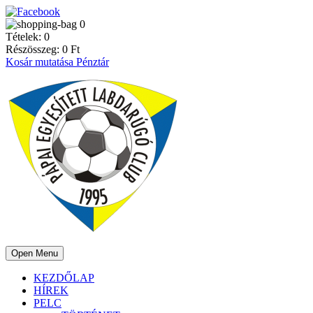
0
Tételek:
0
Részösszeg:
0
Ft
Kosár mutatása
Pénztár
Open Menu
KEZDŐLAP
HÍREK
PELC