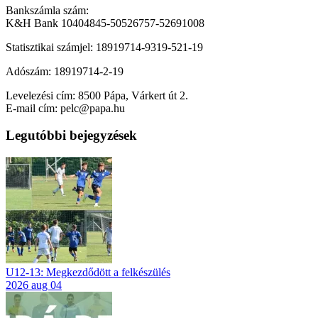
Bankszámla szám:
K&H Bank 10404845-50526757-52691008
Statisztikai számjel: 18919714-9319-521-19
Adószám: 18919714-2-19
Levelezési cím: 8500 Pápa, Várkert út 2.
E-mail cím: pelc@papa.hu
Legutóbbi bejegyzések
U12-13: Megkezdődött a felkészülés
2026 aug 04