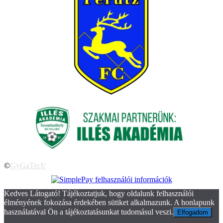
©
GyGaTech'
Kedves Látogató! Tájékoztatjuk, hogy oldalunk felhasználói
élményének fokozása érdekében sütiket alkalmazunk. A honlapunk
használatával Ön a tájékoztatásunkat tudomásul veszi.
Elfogadom