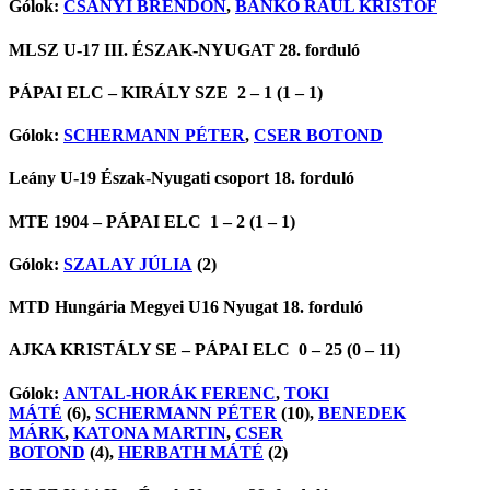
Gólok:
CSÁNYI BRENDON
,
BANKÓ RAUL KRISTÓF
MLSZ U-17 III. ÉSZAK-NYUGAT 28. forduló
PÁPAI ELC – KIRÁLY SZE 2 – 1 (1 – 1)
Gólok:
SCHERMANN PÉTER
,
CSER BOTOND
Leány U-19 Észak-Nyugati csoport 18. forduló
MTE 1904 – PÁPAI ELC 1 – 2 (1 – 1)
Gólok:
SZALAY JÚLIA
(2)
MTD Hungária Megyei U16 Nyugat 18. forduló
AJKA KRISTÁLY SE – PÁPAI ELC 0 – 25 (0 – 11)
Gólok:
ANTAL-HORÁK FERENC
,
TOKI
MÁTÉ
(6),
SCHERMANN PÉTER
(10),
BENEDEK
MÁRK
,
KATONA MARTIN
,
CSER
BOTOND
(4),
HERBATH MÁTÉ
(2)