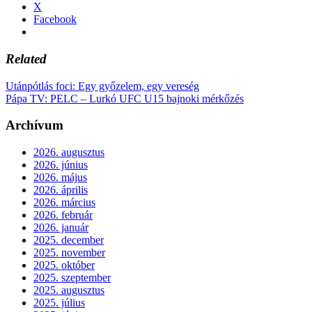
X
Facebook
Related
Utánpótlás foci: Egy győzelem, egy vereség
Pápa TV: PELC – Lurkó UFC U15 bajnoki mérkőzés
Archívum
2026. augusztus
2026. június
2026. május
2026. április
2026. március
2026. február
2026. január
2025. december
2025. november
2025. október
2025. szeptember
2025. augusztus
2025. július