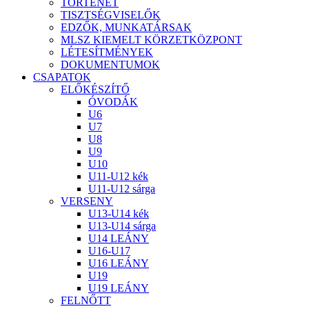
TÖRTÉNET
TISZTSÉGVISELŐK
EDZŐK, MUNKATÁRSAK
MLSZ KIEMELT KÖRZETKÖZPONT
LÉTESÍTMÉNYEK
DOKUMENTUMOK
CSAPATOK
ELŐKÉSZÍTŐ
ÓVODÁK
U6
U7
U8
U9
U10
U11-U12 kék
U11-U12 sárga
VERSENY
U13-U14 kék
U13-U14 sárga
U14 LEÁNY
U16-U17
U16 LEÁNY
U19
U19 LEÁNY
FELNŐTT