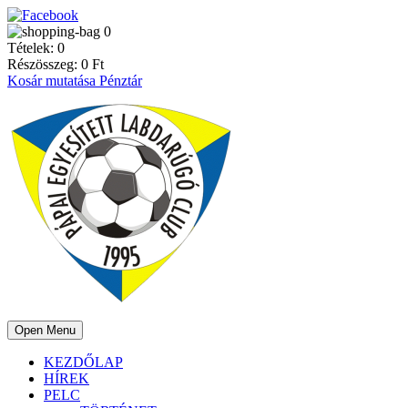
0
Tételek:
0
Részösszeg:
0
Ft
Kosár mutatása
Pénztár
Open Menu
KEZDŐLAP
HÍREK
PELC