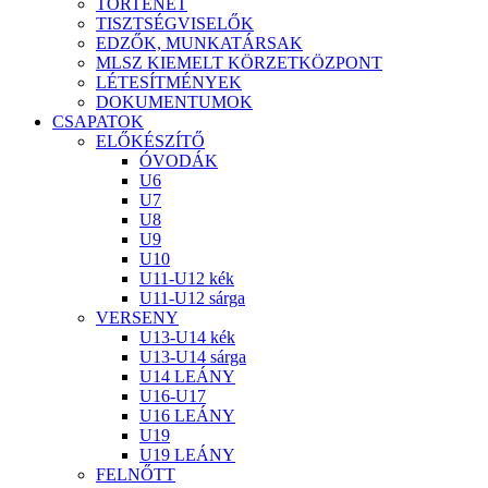
TÖRTÉNET
TISZTSÉGVISELŐK
EDZŐK, MUNKATÁRSAK
MLSZ KIEMELT KÖRZETKÖZPONT
LÉTESÍTMÉNYEK
DOKUMENTUMOK
CSAPATOK
ELŐKÉSZÍTŐ
ÓVODÁK
U6
U7
U8
U9
U10
U11-U12 kék
U11-U12 sárga
VERSENY
U13-U14 kék
U13-U14 sárga
U14 LEÁNY
U16-U17
U16 LEÁNY
U19
U19 LEÁNY
FELNŐTT