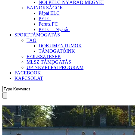
NŐI PELC-NYÁRÁD MEGYEI
BAJNOKSÁGOK
Pápai ELC
PELC
Perutz FC
PELC – Nyárád
SPORTTÁMOGATÁS
TAO
DOKUMENTUMOK
TÁMOGATÓINK
FEJLESZTÉSEK
MLSZ TÁMOGATÁS
UP-NEVELÉSI PROGRAM
FACEBOOK
KAPCSOLAT