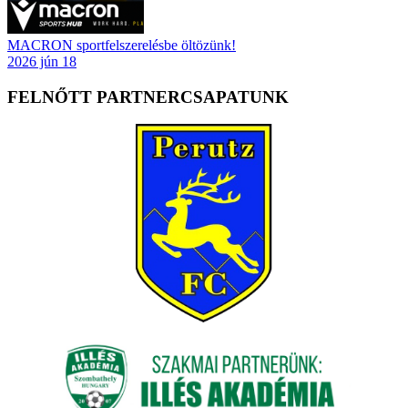
MACRON sportfelszerelésbe öltözünk!
2026 jún 18
FELNŐTT PARTNERCSAPATUNK