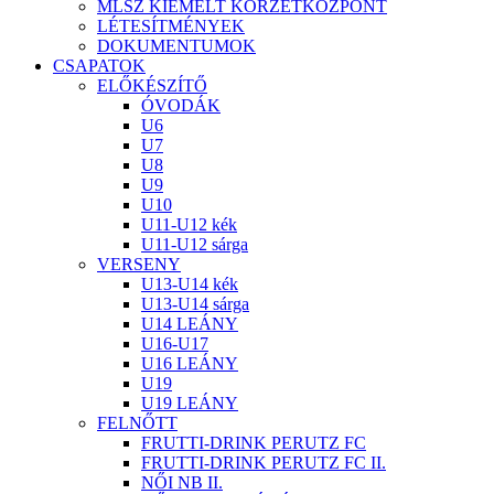
MLSZ KIEMELT KÖRZETKÖZPONT
LÉTESÍTMÉNYEK
DOKUMENTUMOK
CSAPATOK
ELŐKÉSZÍTŐ
ÓVODÁK
U6
U7
U8
U9
U10
U11-U12 kék
U11-U12 sárga
VERSENY
U13-U14 kék
U13-U14 sárga
U14 LEÁNY
U16-U17
U16 LEÁNY
U19
U19 LEÁNY
FELNŐTT
FRUTTI-DRINK PERUTZ FC
FRUTTI-DRINK PERUTZ FC II.
NŐI NB II.