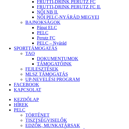
FRUTTI-DRINK PERUTZ FC
FRUTTI-DRINK PERUTZ FC II.
NŐI NB II.
NŐI PELC-NYÁRÁD MEGYEI
BAJNOKSÁGOK
Pápai ELC
PELC
Perutz FC
PELC – Nyárád
SPORTTÁMOGATÁS
TAO
DOKUMENTUMOK
TÁMOGATÓINK
FEJLESZTÉSEK
MLSZ TÁMOGATÁS
UP-NEVELÉSI PROGRAM
FACEBOOK
KAPCSOLAT
KEZDŐLAP
HÍREK
PELC
TÖRTÉNET
TISZTSÉGVISELŐK
EDZŐK, MUNKATÁRSAK