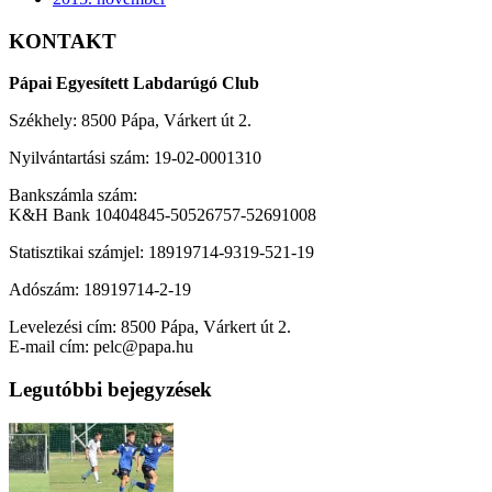
KONTAKT
Pápai Egyesített Labdarúgó Club
Székhely: 8500 Pápa, Várkert út 2.
Nyilvántartási szám: 19-02-0001310
Bankszámla szám:
K&H Bank 10404845-50526757-52691008
Statisztikai számjel: 18919714-9319-521-19
Adószám: 18919714-2-19
Levelezési cím: 8500 Pápa, Várkert út 2.
E-mail cím: pelc@papa.hu
Legutóbbi bejegyzések