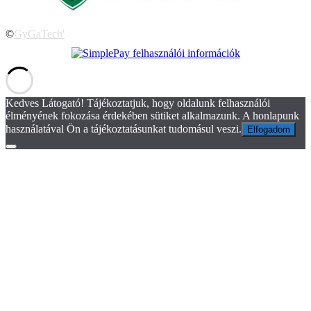
©
GyGaTech'
Kedves Látogató! Tájékoztatjuk, hogy oldalunk felhasználói
élményének fokozása érdekében sütiket alkalmazunk. A honlapunk
használatával Ön a tájékoztatásunkat tudomásul veszi.
Elfogadom