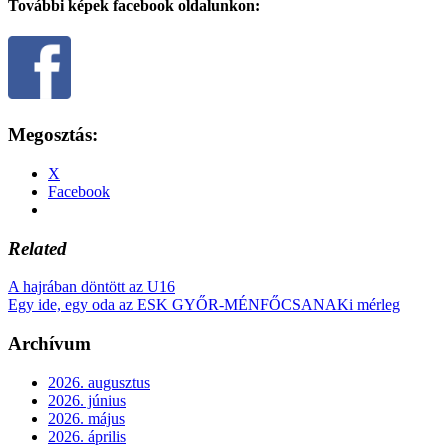
További képek facebook oldalunkon:
Megosztás:
X
Facebook
Related
A hajrában döntött az U16
Egy ide, egy oda az ESK GYŐR-MÉNFŐCSANAKi mérleg
Archívum
2026. augusztus
2026. június
2026. május
2026. április