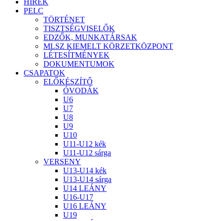
HÍREK
PELC
TÖRTÉNET
TISZTSÉGVISELŐK
EDZŐK, MUNKATÁRSAK
MLSZ KIEMELT KÖRZETKÖZPONT
LÉTESÍTMÉNYEK
DOKUMENTUMOK
CSAPATOK
ELŐKÉSZÍTŐ
ÓVODÁK
U6
U7
U8
U9
U10
U11-U12 kék
U11-U12 sárga
VERSENY
U13-U14 kék
U13-U14 sárga
U14 LEÁNY
U16-U17
U16 LEÁNY
U19