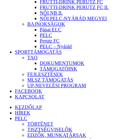
FRUTTI-DRINK PERUTZ FC
FRUTTI-DRINK PERUTZ FC II.
NŐI NB II.
NŐI PELC-NYÁRÁD MEGYEI
BAJNOKSÁGOK
Pápai ELC
PELC
Perutz FC
PELC – Nyárád
SPORTTÁMOGATÁS
TAO
DOKUMENTUMOK
TÁMOGATÓINK
FEJLESZTÉSEK
MLSZ TÁMOGATÁS
UP-NEVELÉSI PROGRAM
FACEBOOK
KAPCSOLAT
KEZDŐLAP
HÍREK
PELC
TÖRTÉNET
TISZTSÉGVISELŐK
EDZŐK, MUNKATÁRSAK