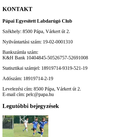
KONTAKT
Pápai Egyesített Labdarúgó Club
Székhely: 8500 Pápa, Várkert út 2.
Nyilvántartási szám: 19-02-0001310
Bankszámla szám:
K&H Bank 10404845-50526757-52691008
Statisztikai számjel: 18919714-9319-521-19
Adószám: 18919714-2-19
Levelezési cím: 8500 Pápa, Várkert út 2.
E-mail cím: pelc@papa.hu
Legutóbbi bejegyzések