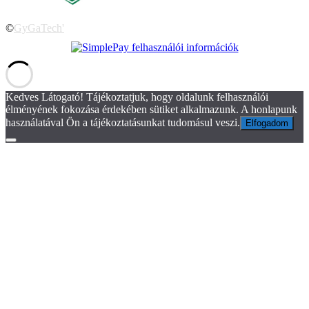
©
GyGaTech'
Kedves Látogató! Tájékoztatjuk, hogy oldalunk felhasználói
élményének fokozása érdekében sütiket alkalmazunk. A honlapunk
használatával Ön a tájékoztatásunkat tudomásul veszi.
Elfogadom