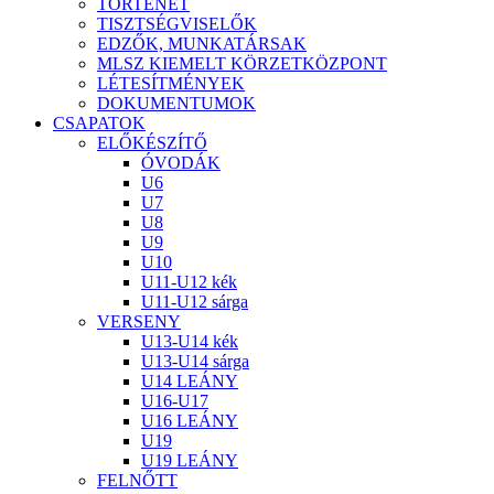
TÖRTÉNET
TISZTSÉGVISELŐK
EDZŐK, MUNKATÁRSAK
MLSZ KIEMELT KÖRZETKÖZPONT
LÉTESÍTMÉNYEK
DOKUMENTUMOK
CSAPATOK
ELŐKÉSZÍTŐ
ÓVODÁK
U6
U7
U8
U9
U10
U11-U12 kék
U11-U12 sárga
VERSENY
U13-U14 kék
U13-U14 sárga
U14 LEÁNY
U16-U17
U16 LEÁNY
U19
U19 LEÁNY
FELNŐTT