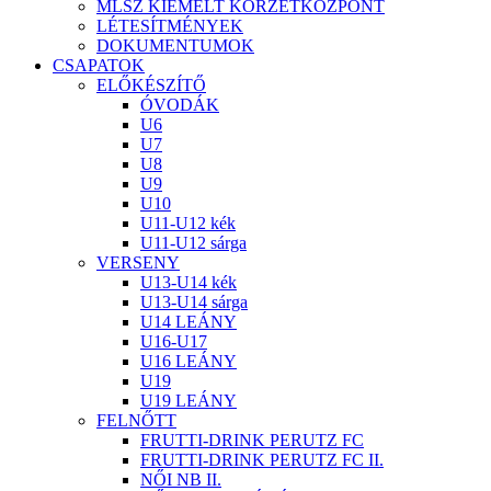
MLSZ KIEMELT KÖRZETKÖZPONT
LÉTESÍTMÉNYEK
DOKUMENTUMOK
CSAPATOK
ELŐKÉSZÍTŐ
ÓVODÁK
U6
U7
U8
U9
U10
U11-U12 kék
U11-U12 sárga
VERSENY
U13-U14 kék
U13-U14 sárga
U14 LEÁNY
U16-U17
U16 LEÁNY
U19
U19 LEÁNY
FELNŐTT
FRUTTI-DRINK PERUTZ FC
FRUTTI-DRINK PERUTZ FC II.
NŐI NB II.