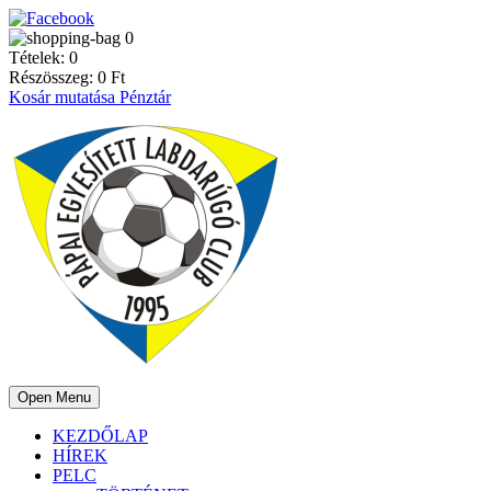
0
Tételek:
0
Részösszeg:
0
Ft
Kosár mutatása
Pénztár
Open Menu
KEZDŐLAP
HÍREK
PELC