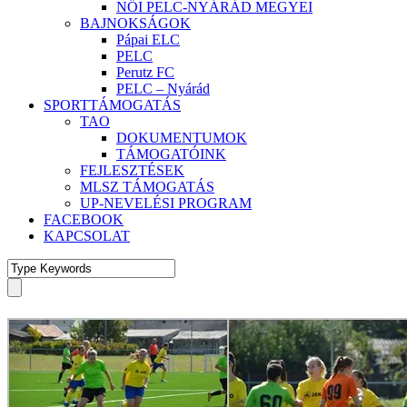
NŐI PELC-NYÁRÁD MEGYEI
BAJNOKSÁGOK
Pápai ELC
PELC
Perutz FC
PELC – Nyárád
SPORTTÁMOGATÁS
TAO
DOKUMENTUMOK
TÁMOGATÓINK
FEJLESZTÉSEK
MLSZ TÁMOGATÁS
UP-NEVELÉSI PROGRAM
FACEBOOK
KAPCSOLAT