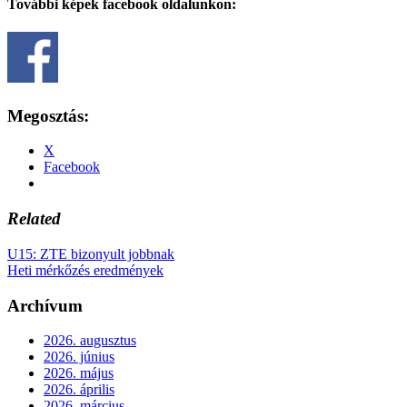
További képek facebook oldalunkon:
Megosztás:
X
Facebook
Related
U15: ZTE bizonyult jobbnak
Heti mérkőzés eredmények
Archívum
2026. augusztus
2026. június
2026. május
2026. április
2026. március