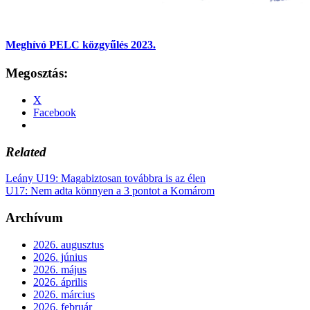
Meghívó PELC közgyűlés 2023.
Megosztás:
X
Facebook
Related
Leány U19: Magabiztosan továbbra is az élen
U17: Nem adta könnyen a 3 pontot a Komárom
Archívum
2026. augusztus
2026. június
2026. május
2026. április
2026. március
2026. február