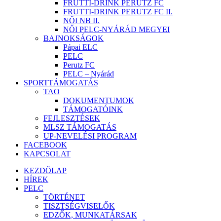
FRUTTI-DRINK PERUTZ FC
FRUTTI-DRINK PERUTZ FC II.
NŐI NB II.
NŐI PELC-NYÁRÁD MEGYEI
BAJNOKSÁGOK
Pápai ELC
PELC
Perutz FC
PELC – Nyárád
SPORTTÁMOGATÁS
TAO
DOKUMENTUMOK
TÁMOGATÓINK
FEJLESZTÉSEK
MLSZ TÁMOGATÁS
UP-NEVELÉSI PROGRAM
FACEBOOK
KAPCSOLAT
KEZDŐLAP
HÍREK
PELC
TÖRTÉNET
TISZTSÉGVISELŐK
EDZŐK, MUNKATÁRSAK