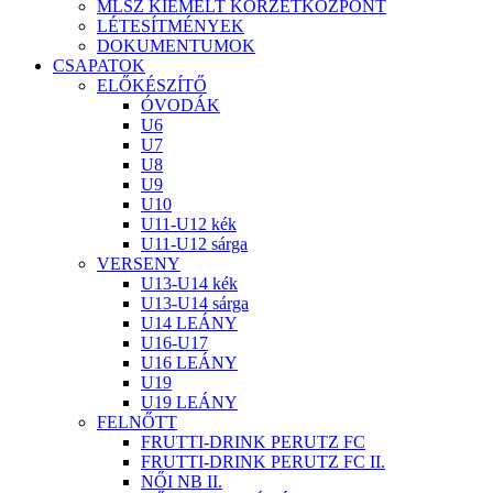
MLSZ KIEMELT KÖRZETKÖZPONT
LÉTESÍTMÉNYEK
DOKUMENTUMOK
CSAPATOK
ELŐKÉSZÍTŐ
ÓVODÁK
U6
U7
U8
U9
U10
U11-U12 kék
U11-U12 sárga
VERSENY
U13-U14 kék
U13-U14 sárga
U14 LEÁNY
U16-U17
U16 LEÁNY
U19
U19 LEÁNY
FELNŐTT
FRUTTI-DRINK PERUTZ FC
FRUTTI-DRINK PERUTZ FC II.
NŐI NB II.