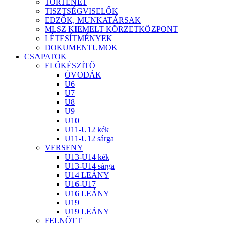
TÖRTÉNET
TISZTSÉGVISELŐK
EDZŐK, MUNKATÁRSAK
MLSZ KIEMELT KÖRZETKÖZPONT
LÉTESÍTMÉNYEK
DOKUMENTUMOK
CSAPATOK
ELŐKÉSZÍTŐ
ÓVODÁK
U6
U7
U8
U9
U10
U11-U12 kék
U11-U12 sárga
VERSENY
U13-U14 kék
U13-U14 sárga
U14 LEÁNY
U16-U17
U16 LEÁNY
U19
U19 LEÁNY
FELNŐTT