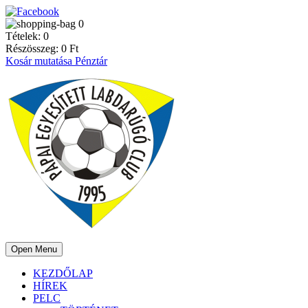
0
Tételek:
0
Részösszeg:
0
Ft
Kosár mutatása
Pénztár
Open Menu
KEZDŐLAP
HÍREK
PELC