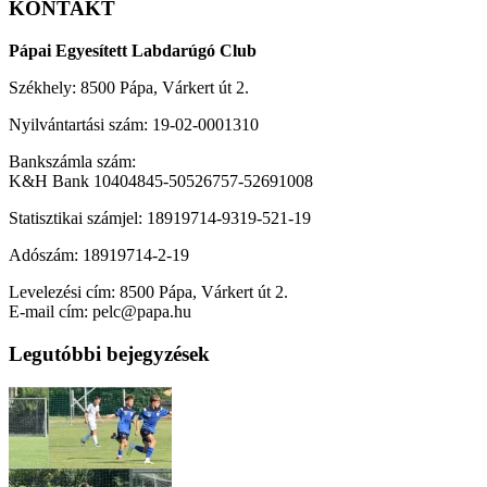
KONTAKT
Pápai Egyesített Labdarúgó Club
Székhely: 8500 Pápa, Várkert út 2.
Nyilvántartási szám: 19-02-0001310
Bankszámla szám:
K&H Bank 10404845-50526757-52691008
Statisztikai számjel: 18919714-9319-521-19
Adószám: 18919714-2-19
Levelezési cím: 8500 Pápa, Várkert út 2.
E-mail cím: pelc@papa.hu
Legutóbbi bejegyzések