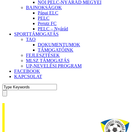
NŐI PELC-NYÁRÁD MEGYEI
BAJNOKSÁGOK
Pápai ELC
PELC
Perutz FC
PELC – Nyárád
SPORTTÁMOGATÁS
TAO
DOKUMENTUMOK
TÁMOGATÓINK
FEJLESZTÉSEK
MLSZ TÁMOGATÁS
UP-NEVELÉSI PROGRAM
FACEBOOK
KAPCSOLAT