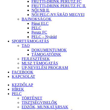
FRUTTI-DRINK PERUTZ FC
FRUTTI-DRINK PERUTZ FC II.
NŐI NB II.
NŐI PELC-NYÁRÁD MEGYEI
BAJNOKSÁGOK
Pápai ELC
PELC
Perutz FC
PELC – Nyárád
SPORTTÁMOGATÁS
TAO
DOKUMENTUMOK
TÁMOGATÓINK
FEJLESZTÉSEK
MLSZ TÁMOGATÁS
UP-NEVELÉSI PROGRAM
FACEBOOK
KAPCSOLAT
KEZDŐLAP
HÍREK
PELC
TÖRTÉNET
TISZTSÉGVISELŐK
EDZŐK, MUNKATÁRSAK