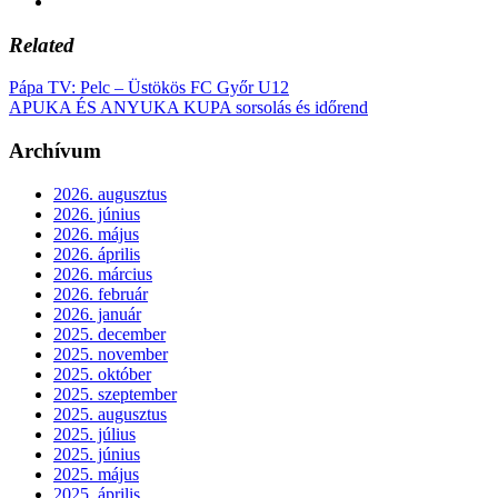
Related
Pápa TV: Pelc – Üstökös FC Győr U12
APUKA ÉS ANYUKA KUPA sorsolás és időrend
Archívum
2026. augusztus
2026. június
2026. május
2026. április
2026. március
2026. február
2026. január
2025. december
2025. november
2025. október
2025. szeptember
2025. augusztus
2025. július
2025. június
2025. május
2025. április