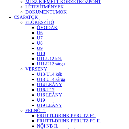
MLSZ KIEMELT KÖRZETKÖZPONT
LÉTESÍTMÉNYEK
DOKUMENTUMOK
CSAPATOK
ELŐKÉSZÍTŐ
ÓVODÁK
U6
U7
U8
U9
U10
U11-U12 kék
U11-U12 sárga
VERSENY
U13-U14 kék
U13-U14 sárga
U14 LEÁNY
U16-U17
U16 LEÁNY
U19
U19 LEÁNY
FELNŐTT
FRUTTI-DRINK PERUTZ FC
FRUTTI-DRINK PERUTZ FC II.
NŐI NB II.