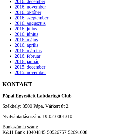
2016. december
2016. november
2016. október
2016. szeptember
2016. augusztus
2016. július
2016. június
2016. május
2016. április
2016. március
2016. február
2016. január
2015. december
2015. november
KONTAKT
Pápai Egyesített Labdarúgó Club
Székhely: 8500 Pápa, Várkert út 2.
Nyilvántartási szám: 19-02-0001310
Bankszámla szám:
K&H Bank 10404845-50526757-52691008