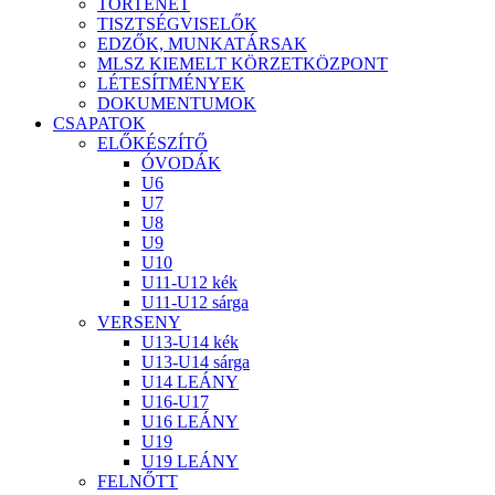
TÖRTÉNET
TISZTSÉGVISELŐK
EDZŐK, MUNKATÁRSAK
MLSZ KIEMELT KÖRZETKÖZPONT
LÉTESÍTMÉNYEK
DOKUMENTUMOK
CSAPATOK
ELŐKÉSZÍTŐ
ÓVODÁK
U6
U7
U8
U9
U10
U11-U12 kék
U11-U12 sárga
VERSENY
U13-U14 kék
U13-U14 sárga
U14 LEÁNY
U16-U17
U16 LEÁNY
U19
U19 LEÁNY
FELNŐTT