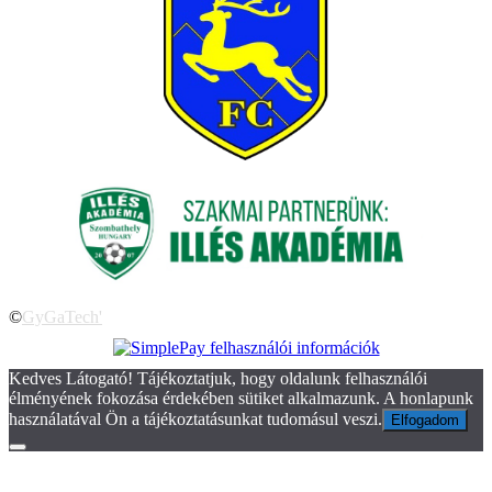
©
GyGaTech'
Kedves Látogató! Tájékoztatjuk, hogy oldalunk felhasználói
élményének fokozása érdekében sütiket alkalmazunk. A honlapunk
használatával Ön a tájékoztatásunkat tudomásul veszi.
Elfogadom