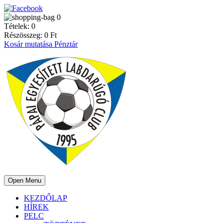
0
Tételek:
0
Részösszeg:
0
Ft
Kosár mutatása
Pénztár
Open Menu
KEZDŐLAP
HÍREK
PELC