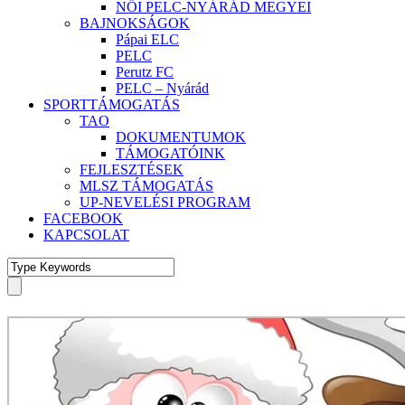
NŐI PELC-NYÁRÁD MEGYEI
BAJNOKSÁGOK
Pápai ELC
PELC
Perutz FC
PELC – Nyárád
SPORTTÁMOGATÁS
TAO
DOKUMENTUMOK
TÁMOGATÓINK
FEJLESZTÉSEK
MLSZ TÁMOGATÁS
UP-NEVELÉSI PROGRAM
FACEBOOK
KAPCSOLAT