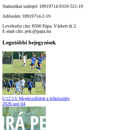
Statisztikai számjel: 18919714-9319-521-19
Adószám: 18919714-2-19
Levelezési cím: 8500 Pápa, Várkert út 2.
E-mail cím: pelc@papa.hu
Legutóbbi bejegyzések
U12-13: Megkezdődött a felkészülés
2026 aug 04