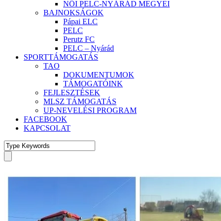
NŐI PELC-NYÁRÁD MEGYEI
BAJNOKSÁGOK
Pápai ELC
PELC
Perutz FC
PELC – Nyárád
SPORTTÁMOGATÁS
TAO
DOKUMENTUMOK
TÁMOGATÓINK
FEJLESZTÉSEK
MLSZ TÁMOGATÁS
UP-NEVELÉSI PROGRAM
FACEBOOK
KAPCSOLAT