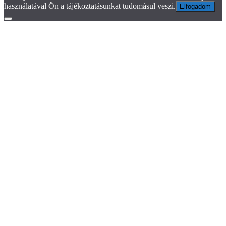
használatával Ön a tájékoztatásunkat tudomásul veszi.
Elfogadom