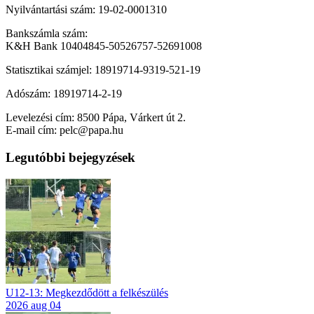
Nyilvántartási szám: 19-02-0001310
Bankszámla szám:
K&H Bank 10404845-50526757-52691008
Statisztikai számjel: 18919714-9319-521-19
Adószám: 18919714-2-19
Levelezési cím: 8500 Pápa, Várkert út 2.
E-mail cím: pelc@papa.hu
Legutóbbi bejegyzések
U12-13: Megkezdődött a felkészülés
2026 aug 04