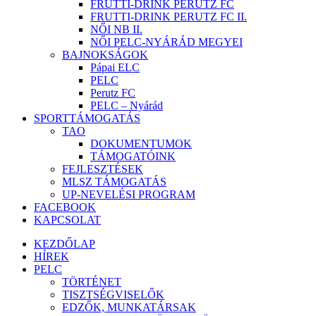
FRUTTI-DRINK PERUTZ FC
FRUTTI-DRINK PERUTZ FC II.
NŐI NB II.
NŐI PELC-NYÁRÁD MEGYEI
BAJNOKSÁGOK
Pápai ELC
PELC
Perutz FC
PELC – Nyárád
SPORTTÁMOGATÁS
TAO
DOKUMENTUMOK
TÁMOGATÓINK
FEJLESZTÉSEK
MLSZ TÁMOGATÁS
UP-NEVELÉSI PROGRAM
FACEBOOK
KAPCSOLAT
KEZDŐLAP
HÍREK
PELC
TÖRTÉNET
TISZTSÉGVISELŐK
EDZŐK, MUNKATÁRSAK