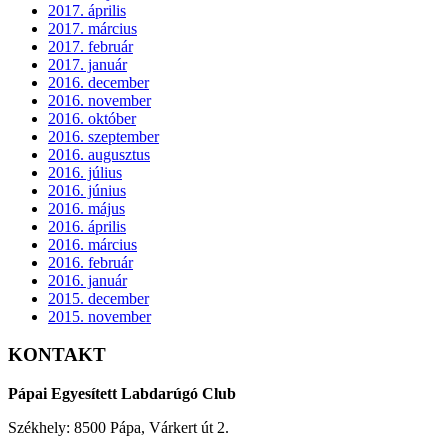
2017. április
2017. március
2017. február
2017. január
2016. december
2016. november
2016. október
2016. szeptember
2016. augusztus
2016. július
2016. június
2016. május
2016. április
2016. március
2016. február
2016. január
2015. december
2015. november
KONTAKT
Pápai Egyesített Labdarúgó Club
Székhely: 8500 Pápa, Várkert út 2.