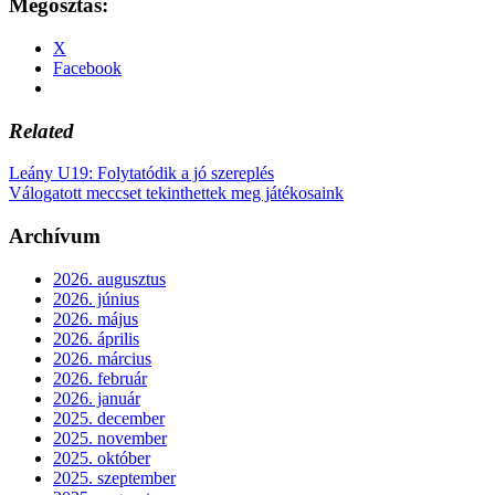
Megosztás:
X
Facebook
Related
Leány U19: Folytatódik a jó szereplés
Válogatott meccset tekinthettek meg játékosaink
Archívum
2026. augusztus
2026. június
2026. május
2026. április
2026. március
2026. február
2026. január
2025. december
2025. november
2025. október
2025. szeptember