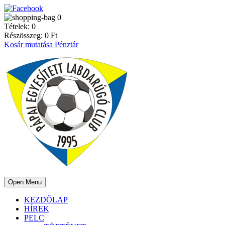
0
Tételek:
0
Részösszeg:
0
Ft
Kosár mutatása
Pénztár
Open Menu
KEZDŐLAP
HÍREK
PELC