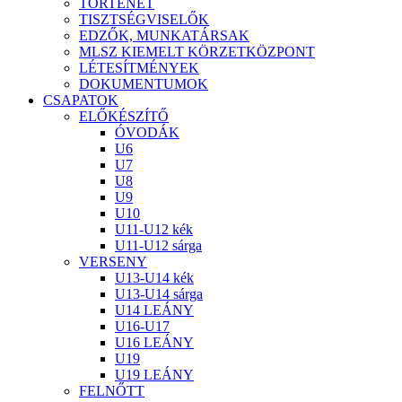
TÖRTÉNET
TISZTSÉGVISELŐK
EDZŐK, MUNKATÁRSAK
MLSZ KIEMELT KÖRZETKÖZPONT
LÉTESÍTMÉNYEK
DOKUMENTUMOK
CSAPATOK
ELŐKÉSZÍTŐ
ÓVODÁK
U6
U7
U8
U9
U10
U11-U12 kék
U11-U12 sárga
VERSENY
U13-U14 kék
U13-U14 sárga
U14 LEÁNY
U16-U17
U16 LEÁNY
U19
U19 LEÁNY
FELNŐTT