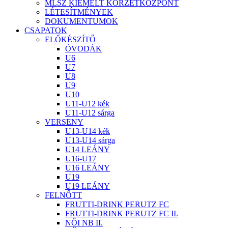
MLSZ KIEMELT KÖRZETKÖZPONT
LÉTESÍTMÉNYEK
DOKUMENTUMOK
CSAPATOK
ELŐKÉSZÍTŐ
ÓVODÁK
U6
U7
U8
U9
U10
U11-U12 kék
U11-U12 sárga
VERSENY
U13-U14 kék
U13-U14 sárga
U14 LEÁNY
U16-U17
U16 LEÁNY
U19
U19 LEÁNY
FELNŐTT
FRUTTI-DRINK PERUTZ FC
FRUTTI-DRINK PERUTZ FC II.
NŐI NB II.