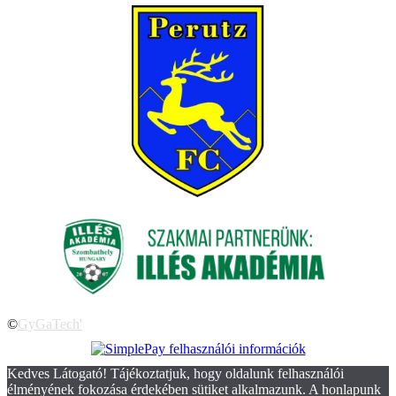
©
GyGaTech'
Kedves Látogató! Tájékoztatjuk, hogy oldalunk felhasználói
élményének fokozása érdekében sütiket alkalmazunk. A honlapunk