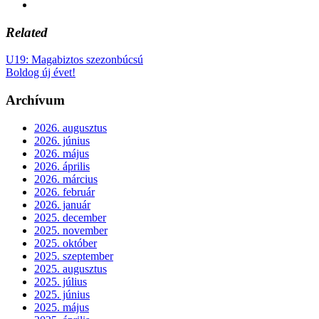
Related
U19: Magabiztos szezonbúcsú
Boldog új évet!
Archívum
2026. augusztus
2026. június
2026. május
2026. április
2026. március
2026. február
2026. január
2025. december
2025. november
2025. október
2025. szeptember
2025. augusztus
2025. július
2025. június
2025. május