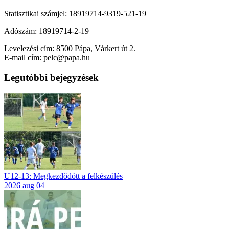
Statisztikai számjel: 18919714-9319-521-19
Adószám: 18919714-2-19
Levelezési cím: 8500 Pápa, Várkert út 2.
E-mail cím: pelc@papa.hu
Legutóbbi bejegyzések
U12-13: Megkezdődött a felkészülés
2026 aug 04