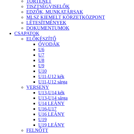
TÖRTÉNET
TISZTSÉGVISELŐK
EDZŐK, MUNKATÁRSAK
MLSZ KIEMELT KÖRZETKÖZPONT
LÉTESÍTMÉNYEK
DOKUMENTUMOK
CSAPATOK
ELŐKÉSZÍTŐ
ÓVODÁK
U6
U7
U8
U9
U10
U11-U12 kék
U11-U12 sárga
VERSENY
U13-U14 kék
U13-U14 sárga
U14 LEÁNY
U16-U17
U16 LEÁNY
U19
U19 LEÁNY
FELNŐTT