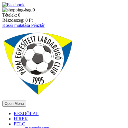
0
Tételek:
0
Részösszeg:
0
Ft
Kosár mutatása
Pénztár
Open Menu
KEZDŐLAP
HÍREK
PELC