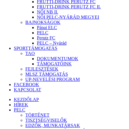
FRUTTI-DRINK PERUTZ FC
FRUTTI-DRINK PERUTZ FC II.
NŐI NB II.
NŐI PELC-NYÁRÁD MEGYEI
BAJNOKSÁGOK
Pápai ELC
PELC
Perutz FC
PELC – Nyárád
SPORTTÁMOGATÁS
TAO
DOKUMENTUMOK
TÁMOGATÓINK
FEJLESZTÉSEK
MLSZ TÁMOGATÁS
UP-NEVELÉSI PROGRAM
FACEBOOK
KAPCSOLAT
KEZDŐLAP
HÍREK
PELC
TÖRTÉNET
TISZTSÉGVISELŐK
EDZŐK, MUNKATÁRSAK