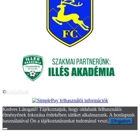
©
GyGaTech'
Kedves Látogató! Tájékoztatjuk, hogy oldalunk felhasználói
élményének fokozása érdekében sütiket alkalmazunk. A honlapunk
használatával Ön a tájékoztatásunkat tudomásul veszi.
Elfogadom