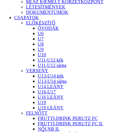
MLSZ KIEMELT KÖRZETKÖZPONT
LÉTESÍTMÉNYEK
DOKUMENTUMOK
CSAPATOK
ELŐKÉSZÍTŐ
ÓVODÁK
U6
U7
U8
U9
U10
U11-U12 kék
U11-U12 sárga
VERSENY
U13-U14 kék
U13-U14 sárga
U14 LEÁNY
U16-U17
U16 LEÁNY
U19
U19 LEÁNY
FELNŐTT
FRUTTI-DRINK PERUTZ FC
FRUTTI-DRINK PERUTZ FC II.
NŐI NB II.