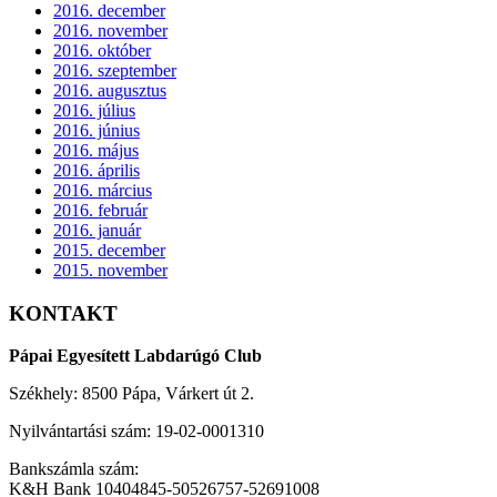
2016. december
2016. november
2016. október
2016. szeptember
2016. augusztus
2016. július
2016. június
2016. május
2016. április
2016. március
2016. február
2016. január
2015. december
2015. november
KONTAKT
Pápai Egyesített Labdarúgó Club
Székhely: 8500 Pápa, Várkert út 2.
Nyilvántartási szám: 19-02-0001310
Bankszámla szám:
K&H Bank 10404845-50526757-52691008