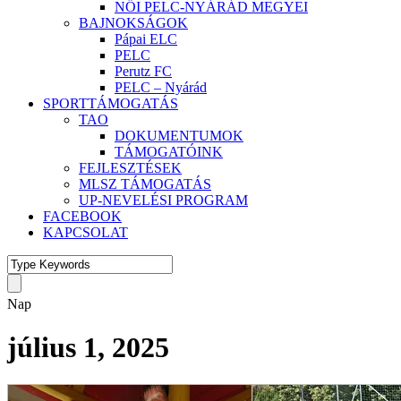
NŐI PELC-NYÁRÁD MEGYEI
BAJNOKSÁGOK
Pápai ELC
PELC
Perutz FC
PELC – Nyárád
SPORTTÁMOGATÁS
TAO
DOKUMENTUMOK
TÁMOGATÓINK
FEJLESZTÉSEK
MLSZ TÁMOGATÁS
UP-NEVELÉSI PROGRAM
FACEBOOK
KAPCSOLAT
Nap
július 1, 2025