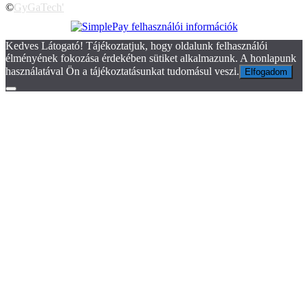
©
GyGaTech'
Kedves Látogató! Tájékoztatjuk, hogy oldalunk felhasználói
élményének fokozása érdekében sütiket alkalmazunk. A honlapunk
használatával Ön a tájékoztatásunkat tudomásul veszi.
Elfogadom