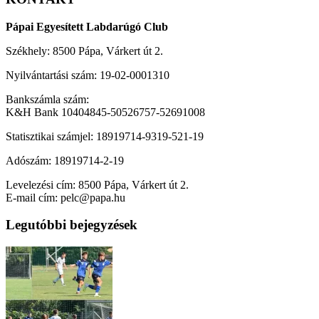
Pápai Egyesített Labdarúgó Club
Székhely: 8500 Pápa, Várkert út 2.
Nyilvántartási szám: 19-02-0001310
Bankszámla szám:
K&H Bank 10404845-50526757-52691008
Statisztikai számjel: 18919714-9319-521-19
Adószám: 18919714-2-19
Levelezési cím: 8500 Pápa, Várkert út 2.
E-mail cím: pelc@papa.hu
Legutóbbi bejegyzések