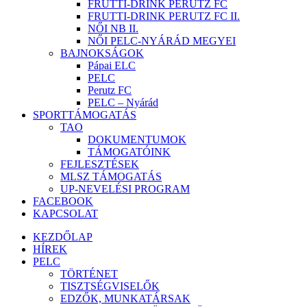
FRUTTI-DRINK PERUTZ FC
FRUTTI-DRINK PERUTZ FC II.
NŐI NB II.
NŐI PELC-NYÁRÁD MEGYEI
BAJNOKSÁGOK
Pápai ELC
PELC
Perutz FC
PELC – Nyárád
SPORTTÁMOGATÁS
TAO
DOKUMENTUMOK
TÁMOGATÓINK
FEJLESZTÉSEK
MLSZ TÁMOGATÁS
UP-NEVELÉSI PROGRAM
FACEBOOK
KAPCSOLAT
KEZDŐLAP
HÍREK
PELC
TÖRTÉNET
TISZTSÉGVISELŐK
EDZŐK, MUNKATÁRSAK