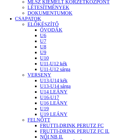
MLSZ KIEMELT KÖRZETKÖZPONT
LÉTESÍTMÉNYEK
DOKUMENTUMOK
CSAPATOK
ELŐKÉSZÍTŐ
ÓVODÁK
U6
U7
U8
U9
U10
U11-U12 kék
U11-U12 sárga
VERSENY
U13-U14 kék
U13-U14 sárga
U14 LEÁNY
U16-U17
U16 LEÁNY
U19
U19 LEÁNY
FELNŐTT
FRUTTI-DRINK PERUTZ FC
FRUTTI-DRINK PERUTZ FC II.
NŐI NB II.