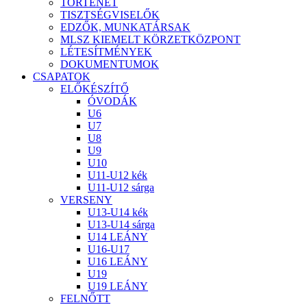
TÖRTÉNET
TISZTSÉGVISELŐK
EDZŐK, MUNKATÁRSAK
MLSZ KIEMELT KÖRZETKÖZPONT
LÉTESÍTMÉNYEK
DOKUMENTUMOK
CSAPATOK
ELŐKÉSZÍTŐ
ÓVODÁK
U6
U7
U8
U9
U10
U11-U12 kék
U11-U12 sárga
VERSENY
U13-U14 kék
U13-U14 sárga
U14 LEÁNY
U16-U17
U16 LEÁNY
U19
U19 LEÁNY
FELNŐTT