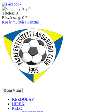
0
Tételek:
0
Részösszeg:
0
Ft
Kosár mutatása
Pénztár
Open Menu
KEZDŐLAP
HÍREK
PELC