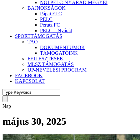
NŐI PELC-NYÁRÁD MEGYEI
BAJNOKSÁGOK
Pápai ELC
PELC
Perutz FC
PELC – Nyárád
SPORTTÁMOGATÁS
TAO
DOKUMENTUMOK
TÁMOGATÓINK
FEJLESZTÉSEK
MLSZ TÁMOGATÁS
UP-NEVELÉSI PROGRAM
FACEBOOK
KAPCSOLAT
Nap
május 30, 2025