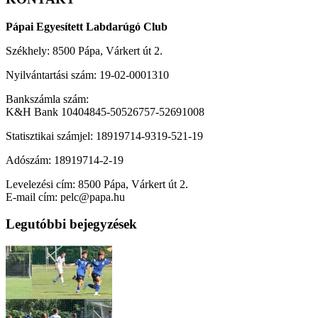
Pápai Egyesített Labdarúgó Club
Székhely: 8500 Pápa, Várkert út 2.
Nyilvántartási szám: 19-02-0001310
Bankszámla szám:
K&H Bank 10404845-50526757-52691008
Statisztikai számjel: 18919714-9319-521-19
Adószám: 18919714-2-19
Levelezési cím: 8500 Pápa, Várkert út 2.
E-mail cím: pelc@papa.hu
Legutóbbi bejegyzések