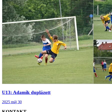
U13: Adamik duplázott
2025 máj 30
KONTAKT