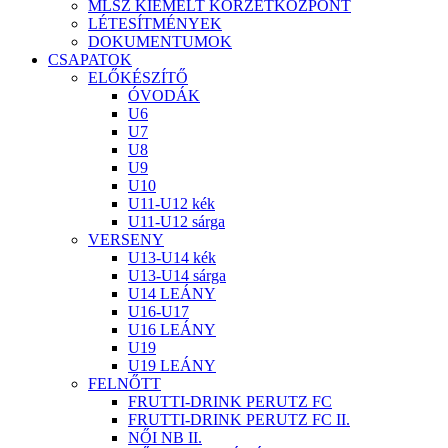
MLSZ KIEMELT KÖRZETKÖZPONT
LÉTESÍTMÉNYEK
DOKUMENTUMOK
CSAPATOK
ELŐKÉSZÍTŐ
ÓVODÁK
U6
U7
U8
U9
U10
U11-U12 kék
U11-U12 sárga
VERSENY
U13-U14 kék
U13-U14 sárga
U14 LEÁNY
U16-U17
U16 LEÁNY
U19
U19 LEÁNY
FELNŐTT
FRUTTI-DRINK PERUTZ FC
FRUTTI-DRINK PERUTZ FC II.
NŐI NB II.