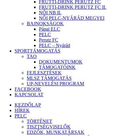
FRUTTI-DRINK PERUTZ FC
FRUTTI-DRINK PERUTZ FC II.
NŐI NB II.
NŐI PELC-NYÁRÁD MEGYEI
BAJNOKSÁGOK
Pápai ELC
PELC
Perutz FC
PELC – Nyárád
SPORTTÁMOGATÁS
TAO
DOKUMENTUMOK
TÁMOGATÓINK
FEJLESZTÉSEK
MLSZ TÁMOGATÁS
UP-NEVELÉSI PROGRAM
FACEBOOK
KAPCSOLAT
KEZDŐLAP
HÍREK
PELC
TÖRTÉNET
TISZTSÉGVISELŐK
EDZŐK, MUNKATÁRSAK