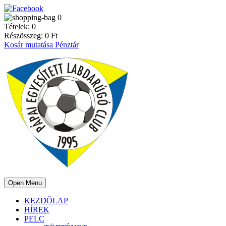
0
Tételek:
0
Részösszeg:
0
Ft
Kosár mutatása
Pénztár
Open Menu
KEZDŐLAP
HÍREK
PELC