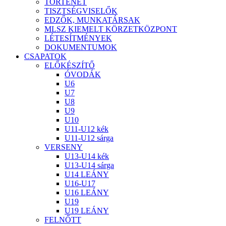
TÖRTÉNET
TISZTSÉGVISELŐK
EDZŐK, MUNKATÁRSAK
MLSZ KIEMELT KÖRZETKÖZPONT
LÉTESÍTMÉNYEK
DOKUMENTUMOK
CSAPATOK
ELŐKÉSZÍTŐ
ÓVODÁK
U6
U7
U8
U9
U10
U11-U12 kék
U11-U12 sárga
VERSENY
U13-U14 kék
U13-U14 sárga
U14 LEÁNY
U16-U17
U16 LEÁNY
U19
U19 LEÁNY
FELNŐTT