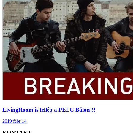
LivingRoom is fellép a PELC Bálon!!!
2019 febr 14
KONTAKT