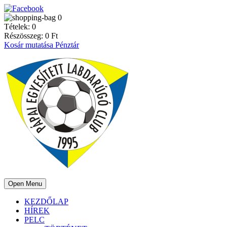
0
Tételek:
0
Részösszeg:
0
Ft
Kosár mutatása
Pénztár
Open Menu
KEZDŐLAP
HÍREK
PELC