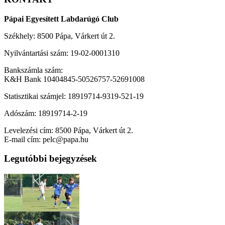
Pápai Egyesített Labdarúgó Club
Székhely: 8500 Pápa, Várkert út 2.
Nyilvántartási szám: 19-02-0001310
Bankszámla szám:
K&H Bank 10404845-50526757-52691008
Statisztikai számjel: 18919714-9319-521-19
Adószám: 18919714-2-19
Levelezési cím: 8500 Pápa, Várkert út 2.
E-mail cím: pelc@papa.hu
Legutóbbi bejegyzések