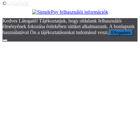
©
GyGaTech'
Kedves Látogató! Tájékoztatjuk, hogy oldalunk felhasználói
élményének fokozása érdekében sütiket alkalmazunk. A honlapunk
használatával Ön a tájékoztatásunkat tudomásul veszi.
Elfogadom