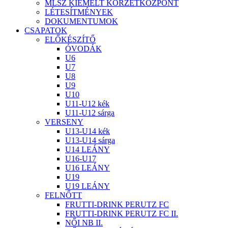
MLSZ KIEMELT KÖRZETKÖZPONT
LÉTESÍTMÉNYEK
DOKUMENTUMOK
CSAPATOK
ELŐKÉSZÍTŐ
ÓVODÁK
U6
U7
U8
U9
U10
U11-U12 kék
U11-U12 sárga
VERSENY
U13-U14 kék
U13-U14 sárga
U14 LEÁNY
U16-U17
U16 LEÁNY
U19
U19 LEÁNY
FELNŐTT
FRUTTI-DRINK PERUTZ FC
FRUTTI-DRINK PERUTZ FC II.
NŐI NB II.