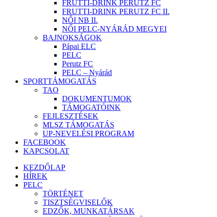
FRUTTI-DRINK PERUTZ FC
FRUTTI-DRINK PERUTZ FC II.
NŐI NB II.
NŐI PELC-NYÁRÁD MEGYEI
BAJNOKSÁGOK
Pápai ELC
PELC
Perutz FC
PELC – Nyárád
SPORTTÁMOGATÁS
TAO
DOKUMENTUMOK
TÁMOGATÓINK
FEJLESZTÉSEK
MLSZ TÁMOGATÁS
UP-NEVELÉSI PROGRAM
FACEBOOK
KAPCSOLAT
KEZDŐLAP
HÍREK
PELC
TÖRTÉNET
TISZTSÉGVISELŐK
EDZŐK, MUNKATÁRSAK