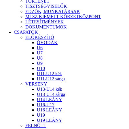
TÖRTÉNET
TISZTSÉGVISELŐK
EDZŐK, MUNKATÁRSAK
MLSZ KIEMELT KÖRZETKÖZPONT
LÉTESÍTMÉNYEK
DOKUMENTUMOK
CSAPATOK
ELŐKÉSZÍTŐ
ÓVODÁK
U6
U7
U8
U9
U10
U11-U12 kék
U11-U12 sárga
VERSENY
U13-U14 kék
U13-U14 sárga
U14 LEÁNY
U16-U17
U16 LEÁNY
U19
U19 LEÁNY
FELNŐTT