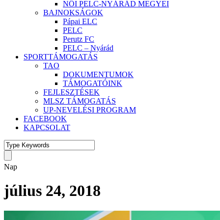
NŐI PELC-NYÁRÁD MEGYEI
BAJNOKSÁGOK
Pápai ELC
PELC
Perutz FC
PELC – Nyárád
SPORTTÁMOGATÁS
TAO
DOKUMENTUMOK
TÁMOGATÓINK
FEJLESZTÉSEK
MLSZ TÁMOGATÁS
UP-NEVELÉSI PROGRAM
FACEBOOK
KAPCSOLAT
Nap
július 24, 2018