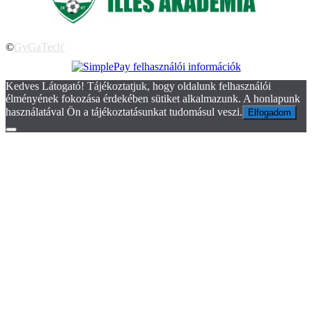
©
GyGaTech'
Kedves Látogató! Tájékoztatjuk, hogy oldalunk felhasználói
élményének fokozása érdekében sütiket alkalmazunk. A honlapunk
használatával Ön a tájékoztatásunkat tudomásul veszi.
Elfogadom