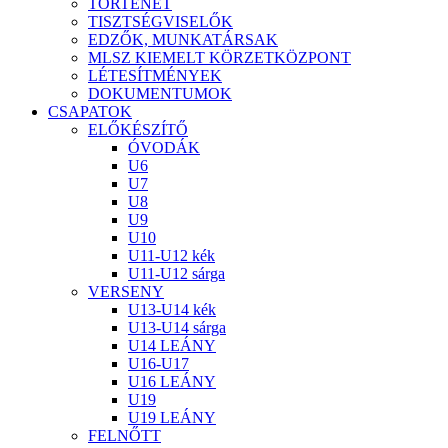
TÖRTÉNET
TISZTSÉGVISELŐK
EDZŐK, MUNKATÁRSAK
MLSZ KIEMELT KÖRZETKÖZPONT
LÉTESÍTMÉNYEK
DOKUMENTUMOK
CSAPATOK
ELŐKÉSZÍTŐ
ÓVODÁK
U6
U7
U8
U9
U10
U11-U12 kék
U11-U12 sárga
VERSENY
U13-U14 kék
U13-U14 sárga
U14 LEÁNY
U16-U17
U16 LEÁNY
U19
U19 LEÁNY
FELNŐTT