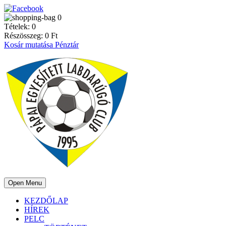
0
Tételek:
0
Részösszeg:
0
Ft
Kosár mutatása
Pénztár
Open Menu
KEZDŐLAP
HÍREK
PELC