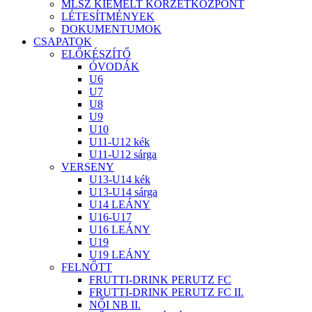
MLSZ KIEMELT KÖRZETKÖZPONT
LÉTESÍTMÉNYEK
DOKUMENTUMOK
CSAPATOK
ELŐKÉSZÍTŐ
ÓVODÁK
U6
U7
U8
U9
U10
U11-U12 kék
U11-U12 sárga
VERSENY
U13-U14 kék
U13-U14 sárga
U14 LEÁNY
U16-U17
U16 LEÁNY
U19
U19 LEÁNY
FELNŐTT
FRUTTI-DRINK PERUTZ FC
FRUTTI-DRINK PERUTZ FC II.
NŐI NB II.