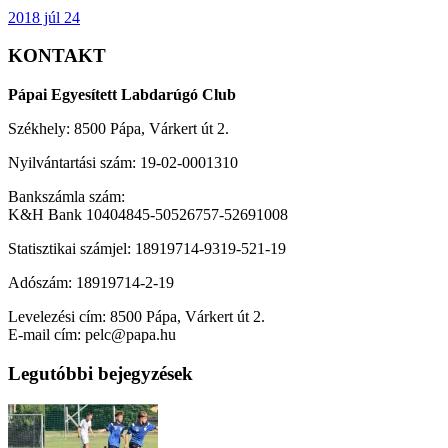
2018 júl 24
KONTAKT
Pápai Egyesített Labdarúgó Club
Székhely: 8500 Pápa, Várkert út 2.
Nyilvántartási szám: 19-02-0001310
Bankszámla szám:
K&H Bank 10404845-50526757-52691008
Statisztikai számjel: 18919714-9319-521-19
Adószám: 18919714-2-19
Levelezési cím: 8500 Pápa, Várkert út 2.
E-mail cím: pelc@papa.hu
Legutóbbi bejegyzések