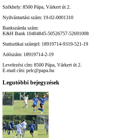
Székhely: 8500 Pápa, Várkert út 2.
Nyilvántartási szám: 19-02-0001310
Bankszámla szám:
K&H Bank 10404845-50526757-52691008
Statisztikai számjel: 18919714-9319-521-19
Adószám: 18919714-2-19
Levelezési cím: 8500 Pápa, Várkert út 2.
E-mail cím: pelc@papa.hu
Legutóbbi bejegyzések