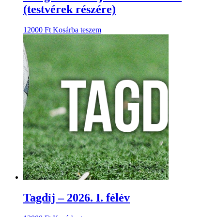
(testvérek részére)
12000
Ft
Kosárba teszem
Tagdíj – 2026. I. félév