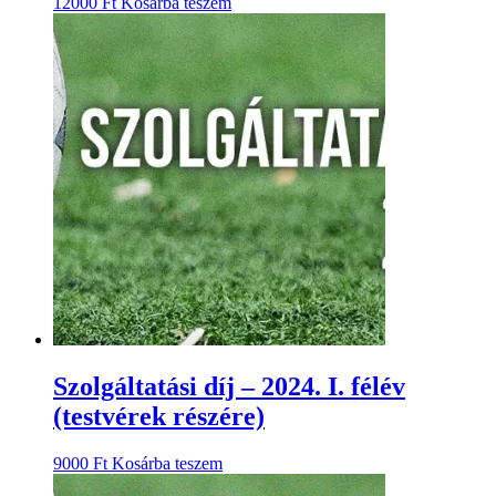
12000
Ft
Kosárba teszem
Szolgáltatási díj – 2024. I. félév
(testvérek részére)
9000
Ft
Kosárba teszem