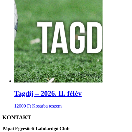
Tagdíj – 2026. II. félév
12000
Ft
Kosárba teszem
KONTAKT
Pápai Egyesített Labdarúgó Club