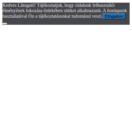
Kedves Látogató! Tájékoztatjuk, hogy oldalunk felhasználói
élményének fokozása érdekében sütiket alkalmazunk. A honlapunk
használatával Ön a tájékoztatásunkat tudomásul veszi.
Elfogadom