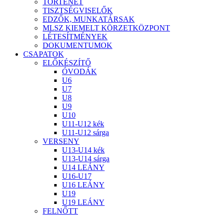
TÖRTÉNET
TISZTSÉGVISELŐK
EDZŐK, MUNKATÁRSAK
MLSZ KIEMELT KÖRZETKÖZPONT
LÉTESÍTMÉNYEK
DOKUMENTUMOK
CSAPATOK
ELŐKÉSZÍTŐ
ÓVODÁK
U6
U7
U8
U9
U10
U11-U12 kék
U11-U12 sárga
VERSENY
U13-U14 kék
U13-U14 sárga
U14 LEÁNY
U16-U17
U16 LEÁNY
U19
U19 LEÁNY
FELNŐTT