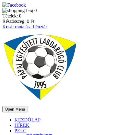
0
Tételek:
0
Részösszeg:
0
Ft
Kosár mutatása
Pénztár
Open Menu
KEZDŐLAP
HÍREK
PELC