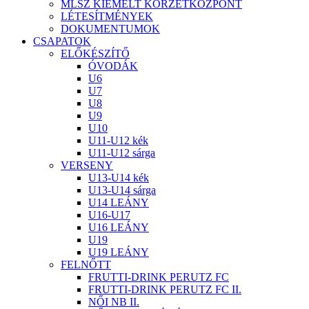
MLSZ KIEMELT KÖRZETKÖZPONT
LÉTESÍTMÉNYEK
DOKUMENTUMOK
CSAPATOK
ELŐKÉSZÍTŐ
ÓVODÁK
U6
U7
U8
U9
U10
U11-U12 kék
U11-U12 sárga
VERSENY
U13-U14 kék
U13-U14 sárga
U14 LEÁNY
U16-U17
U16 LEÁNY
U19
U19 LEÁNY
FELNŐTT
FRUTTI-DRINK PERUTZ FC
FRUTTI-DRINK PERUTZ FC II.
NŐI NB II.