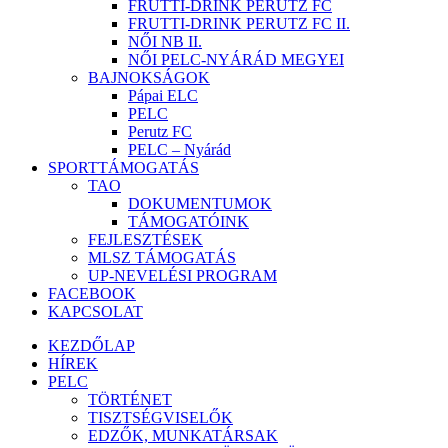
FRUTTI-DRINK PERUTZ FC
FRUTTI-DRINK PERUTZ FC II.
NŐI NB II.
NŐI PELC-NYÁRÁD MEGYEI
BAJNOKSÁGOK
Pápai ELC
PELC
Perutz FC
PELC – Nyárád
SPORTTÁMOGATÁS
TAO
DOKUMENTUMOK
TÁMOGATÓINK
FEJLESZTÉSEK
MLSZ TÁMOGATÁS
UP-NEVELÉSI PROGRAM
FACEBOOK
KAPCSOLAT
KEZDŐLAP
HÍREK
PELC
TÖRTÉNET
TISZTSÉGVISELŐK
EDZŐK, MUNKATÁRSAK