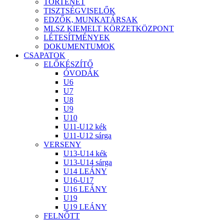
TÖRTÉNET
TISZTSÉGVISELŐK
EDZŐK, MUNKATÁRSAK
MLSZ KIEMELT KÖRZETKÖZPONT
LÉTESÍTMÉNYEK
DOKUMENTUMOK
CSAPATOK
ELŐKÉSZÍTŐ
ÓVODÁK
U6
U7
U8
U9
U10
U11-U12 kék
U11-U12 sárga
VERSENY
U13-U14 kék
U13-U14 sárga
U14 LEÁNY
U16-U17
U16 LEÁNY
U19
U19 LEÁNY
FELNŐTT