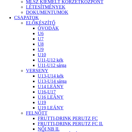
MLSZ KIEMELT KÖRZETKÖZPONT
LÉTESÍTMÉNYEK
DOKUMENTUMOK
CSAPATOK
ELŐKÉSZÍTŐ
ÓVODÁK
U6
U7
U8
U9
U10
U11-U12 kék
U11-U12 sárga
VERSENY
U13-U14 kék
U13-U14 sárga
U14 LEÁNY
U16-U17
U16 LEÁNY
U19
U19 LEÁNY
FELNŐTT
FRUTTI-DRINK PERUTZ FC
FRUTTI-DRINK PERUTZ FC II.
NŐI NB II.