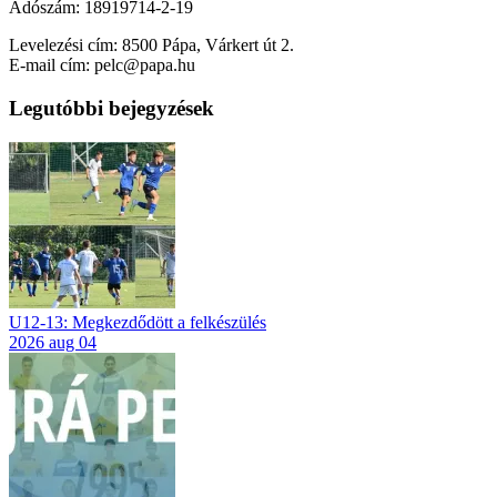
Adószám: 18919714-2-19
Levelezési cím: 8500 Pápa, Várkert út 2.
E-mail cím: pelc@papa.hu
Legutóbbi bejegyzések
U12-13: Megkezdődött a felkészülés
2026 aug 04