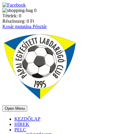
0
Tételek:
0
Részösszeg:
0
Ft
Kosár mutatása
Pénztár
Open Menu
KEZDŐLAP
HÍREK
PELC