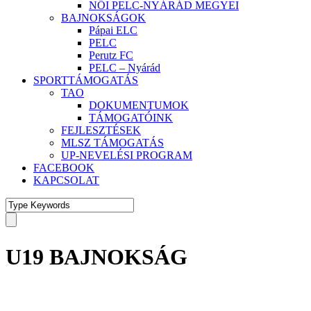
NŐI PELC-NYÁRÁD MEGYEI
BAJNOKSÁGOK
Pápai ELC
PELC
Perutz FC
PELC – Nyárád
SPORTTÁMOGATÁS
TAO
DOKUMENTUMOK
TÁMOGATÓINK
FEJLESZTÉSEK
MLSZ TÁMOGATÁS
UP-NEVELÉSI PROGRAM
FACEBOOK
KAPCSOLAT
U19 BAJNOKSÁG