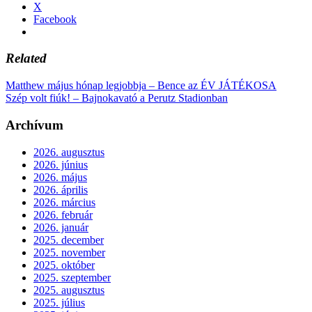
X
Facebook
Related
Matthew május hónap legjobbja – Bence az ÉV JÁTÉKOSA
Szép volt fiúk! – Bajnokavató a Perutz Stadionban
Archívum
2026. augusztus
2026. június
2026. május
2026. április
2026. március
2026. február
2026. január
2025. december
2025. november
2025. október
2025. szeptember
2025. augusztus
2025. július