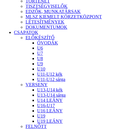
TÖRTÉNET
TISZTSÉGVISELŐK
EDZŐK, MUNKATÁRSAK
MLSZ KIEMELT KÖRZETKÖZPONT
LÉTESÍTMÉNYEK
DOKUMENTUMOK
CSAPATOK
ELŐKÉSZÍTŐ
ÓVODÁK
U6
U7
U8
U9
U10
U11-U12 kék
U11-U12 sárga
VERSENY
U13-U14 kék
U13-U14 sárga
U14 LEÁNY
U16-U17
U16 LEÁNY
U19
U19 LEÁNY
FELNŐTT