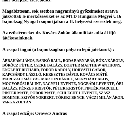
Magabiztosan, sok esetben nagyarányú győzelmeket aratva
játszották le mérkőzéseiket és az MTD Hungária Megyei U16
bajnokság Nyugat csoportjában a II. helyezést szerezték meg.
Az ezüstérmeket dr. Kovács Zoltán államtitkár adta át ifjú
játékosainknak.
A csapat tagjai (a bajnokságban pályára lépő játékosok) :
ÁBRAHÁM JÁNOS, BANKÓ RAUL, BODA BARNABÁS, BÓKA KÁROLY,
BÖRÖCZ PÉTER, CSEKE BALÁZS, DOKTER MATTHEW ANTHONY,
ENGLERT RICHÁRD, FODOR KÁROLY, HORVÁTH GÁBOR,
KAPCSÁNDY LÁSZLÓ, KERESZTES DÁVID, KOVÁCS MÁTÉ,
MARCZALI MÁTYÁS, MÁRTON DÁNIEL, MENYHÁRT ÁKOS,
MOGYORÓSI BÁLINT, NAGYFI LEVENTE, NÓGRÁDI LEVENTE, ŐRI
BALÁZS, PÉNZES KRISTÓF, PÉTER KRISTÓF, PINTÉR MARCELL,
PINTÉR MÁTÉ, PŐDÖR MÁTÉ, SCHLECHT LEVENTE, SZÁSZ
DOMINIK, SZIVÓS NORBERT, TÖREKI BENCE, VÁCZI MILÁN ÁRON,
VARGA ZOLTÁN
A csapat edzője: Orovecz András