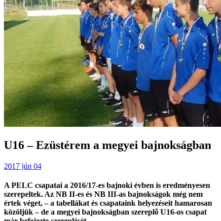
U16 – Ezüstérem a megyei bajnokságban
2017 jún 04
A PELC csapatai a 2016/17-es bajnoki évben is eredményesen
szerepeltek. Az NB II-es és NB III-as bajnokságok még nem
értek véget, – a tabellákat és csapataink helyezéseit hamarosan
közöljük – de a megyei bajnokságban szereplő U16-os csapat
már befejezte szereplését.