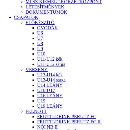
MLSZ KIEMELT KÖRZETKÖZPONT
LÉTESÍTMÉNYEK
DOKUMENTUMOK
CSAPATOK
ELŐKÉSZÍTŐ
ÓVODÁK
U6
U7
U8
U9
U10
U11-U12 kék
U11-U12 sárga
VERSENY
U13-U14 kék
U13-U14 sárga
U14 LEÁNY
U16-U17
U16 LEÁNY
U19
U19 LEÁNY
FELNŐTT
FRUTTI-DRINK PERUTZ FC
FRUTTI-DRINK PERUTZ FC II.
NŐI NB II.