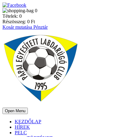
0
Tételek:
0
Részösszeg:
0
Ft
Kosár mutatása
Pénztár
Open Menu
KEZDŐLAP
HÍREK
PELC