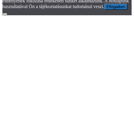
élményének fokozása érdekében sütiket alkalmazunk. A honlapunk
használatával Ön a tájékoztatásunkat tudomásul veszi.
Elfogadom