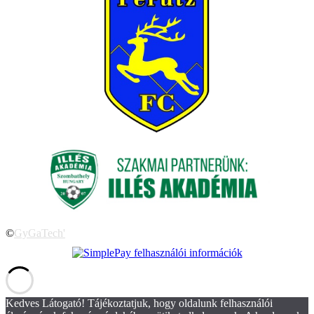
©
GyGaTech'
Kedves Látogató! Tájékoztatjuk, hogy oldalunk felhasználói