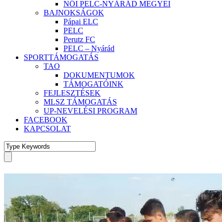
NŐI PELC-NYÁRÁD MEGYEI
BAJNOKSÁGOK
Pápai ELC
PELC
Perutz FC
PELC – Nyárád
SPORTTÁMOGATÁS
TAO
DOKUMENTUMOK
TÁMOGATÓINK
FEJLESZTÉSEK
MLSZ TÁMOGATÁS
UP-NEVELÉSI PROGRAM
FACEBOOK
KAPCSOLAT