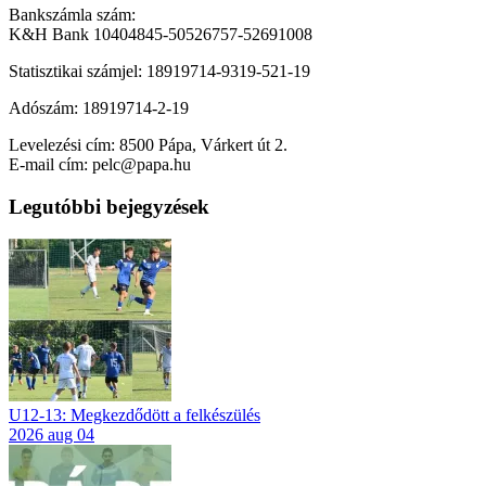
Bankszámla szám:
K&H Bank 10404845-50526757-52691008
Statisztikai számjel: 18919714-9319-521-19
Adószám: 18919714-2-19
Levelezési cím: 8500 Pápa, Várkert út 2.
E-mail cím: pelc@papa.hu
Legutóbbi bejegyzések
U12-13: Megkezdődött a felkészülés
2026 aug 04