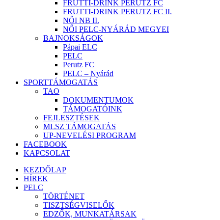
FRUTTI-DRINK PERUTZ FC
FRUTTI-DRINK PERUTZ FC II.
NŐI NB II.
NŐI PELC-NYÁRÁD MEGYEI
BAJNOKSÁGOK
Pápai ELC
PELC
Perutz FC
PELC – Nyárád
SPORTTÁMOGATÁS
TAO
DOKUMENTUMOK
TÁMOGATÓINK
FEJLESZTÉSEK
MLSZ TÁMOGATÁS
UP-NEVELÉSI PROGRAM
FACEBOOK
KAPCSOLAT
KEZDŐLAP
HÍREK
PELC
TÖRTÉNET
TISZTSÉGVISELŐK
EDZŐK, MUNKATÁRSAK